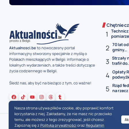
Chętnie cz
Technicz
pomiarze 
70 lat od
Aktualnosci.be
to nowoczesny portal
gminy...
informacyjny stworzony specjalnie z myślą o
Strzały 
Polakach mieszkających w Belgii: informacje o
trafił do.
lokalnych wydarzeniach, a także treści dotyczące
życia codziennego w Belgii.
Opłaty R
podwyżki
Śledź nas, aby być na bieżąco z tym, co ważne!
Rząd fed
na rzecz
Nasza strona używa plików cookie, aby poprawić komfort
korzystania z niej. Zakładamy, że nie masz nic przeciwko
temu, ale możesz z tego zrezygnować, jeśli chcesz.
Ak
Zapoznaj się z
Polityką prywatności
oraz
Regulamin