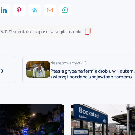
Następny artykuł
00
Ptasia grypa na fermie drobiu w Houtem.
zwierząt poddane ubojowi sanitarnemu