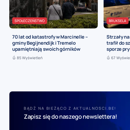
SPOŁECZEŃSTWO
BRUKSELA
70 lat od katastrofy w Marcinelle –
Strzały n
gminy Begijnendijk i Tremelo
trafił do s
upamiętniają swoich górników
sporze pr
85 Wyświetleń
67 Wyświe
BĄDŹ NA BIEŻĄCO Z AKTUALNOSCI.BE!
Zapisz się do naszego newslettera!