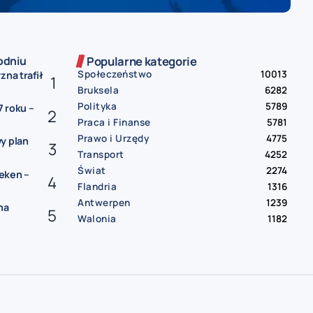
odniu
Popularne kategorie
Społeczeństwo
10013
zna trafił
Bruksela
6282
Polityka
5789
 roku –
Praca i Finanse
5781
Prawo i Urzędy
4775
y plan
Transport
4252
Świat
2274
eken –
Flandria
1316
Antwerpen
1239
na
Walonia
1182