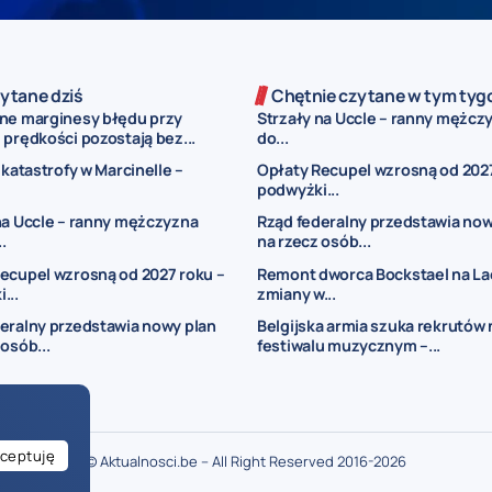
ytane dziś
Chętnie czytane w tym tyg
ne marginesy błędu przy
Strzały na Uccle – ranny mężczy
prędkości pozostają bez...
do...
 katastrofy w Marcinelle –
Opłaty Recupel wzrosną od 2027
podwyżki...
na Uccle – ranny mężczyzna
Rząd federalny przedstawia now
..
na rzecz osób...
ecupel wzrosną od 2027 roku –
Remont dworca Bockstael na La
...
zmiany w...
eralny przedstawia nowy plan
Belgijska armia szuka rekrutów 
 osób...
festiwalu muzycznym –...
ceptuję
© Aktualnosci.be – All Right Reserved 2016-2026