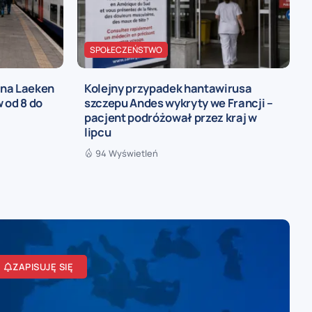
SPOŁECZEŃSTWO
 na Laeken
Kolejny przypadek hantawirusa
 od 8 do
szczepu Andes wykryty we Francji –
pacjent podróżował przez kraj w
lipcu
94 Wyświetleń
ZAPISUJĘ SIĘ