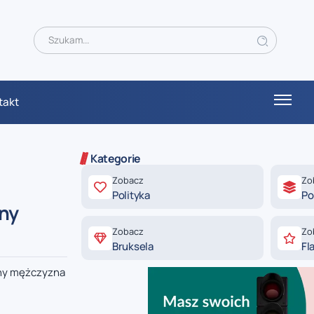
takt
Kategorie
Zobacz
Zo
Polityka
Po
any
Zobacz
Zo
Bruksela
Fl
any mężczyzna