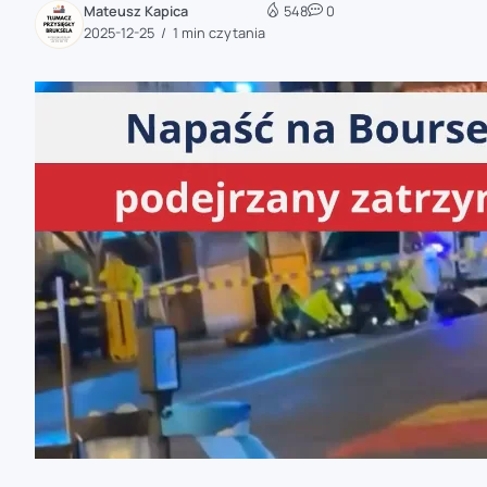
Mateusz Kapica
548
0
zaobserwuj nas
2025-12-25
1 min czytania
zaobserwuj nas
zaobserwuj nas
zaobserwuj nas