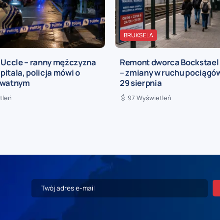
BRUKSELA
a Uccle – ranny mężczyzna
Remont dworca Bockstael
zpitala, policja mówi o
– zmiany w ruchu pociągów
ywatnym
29 sierpnia
tleń
97 Wyświetleń