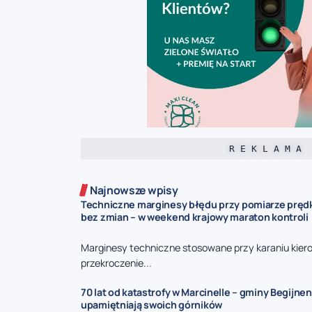
R E K L A M A
Najnowsze wpisy
Techniczne marginesy błędu przy pomiarze prędk
bez zmian – w weekend krajowy maraton kontroli
Marginesy techniczne stosowane przy karaniu kie
przekroczenie...
70 lat od katastrofy w Marcinelle – gminy Begijnen
upamiętniają swoich górników