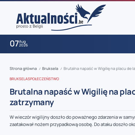
07
Aug
2026
Strona główna
Bruksela
Brutalna napaść w Wigilię na placu de 
/
/
BRUKSELA
SPOŁECZEŃSTWO
Brutalna napaść w Wigilię na plac
zatrzymany
zaobserwuj nas
W wieczór wigilijny doszło do poważnego zdarzenia w samym
zaatakował nożem przypadkową osobę. Do ataku doszło okoł
zaobserwuj nas