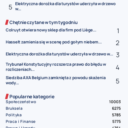
Elektryczna dorożka dla turystów uderzyła w drzewo
w...
Chętnie czytane w tym tygodniu
Colruyt otwiera nowy sklep dla firm pod Liège...
Hasselt zamienia się w scenę pod gołym niebem...
Elektryczna dorożka dla turystów uderzyła w drzewo w...
Trybunał Konstytucyjny rozszerza prawo do błędu w
rozliczeniach...
Siedziba AXA Belgium zamknięta z powodu skażenia
wody...
Popularne kategorie
Społeczeństwo
10003
Bruksela
6275
Polityka
5785
Praca i Finanse
5775
Prawo i Urzędy
4764