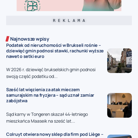
R E K L A M A
Najnowsze wpisy
Podatek od nieruchomości w Brukseli rośnie –
dziewięć gmin podnosi stawki, rachunki wyższe
nawet o setki euro
W 2026 r. dziewięć brukselskich gmin podnosi
swoją część podatku od...
Sześć lat więzienia za atak mieczem
samurajskim na fryzjera – sąd uznał zamiar
zabójstwa
Sąd karny w Tongeren skazał 44-letniego
mieszkańca Maaseik na sześć lat...
Colruyt otwiera nowy sklep dla firm pod Liège –