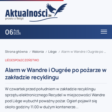
06
Aug
2026
Strona główna
Walonia
Liège
Alarm w Wandre i Ougrée po pożarze w zakładzie recyklingu
/
/
/
LIÈGE
SPOŁECZEŃSTWO
Alarm w Wandre i Ougrée po pożarze w
zakładzie recyklingu
W czwartek przed południem w zakładzie recyklingu
sprzętu elektronicznego Recydel w miejscowości Wandre
pod Liège wybuchł poważny pożar. Ogień pojawił się
około godziny 11.00 w dużym kontenerze...