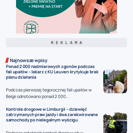
R E K L A M A
Najnowsze wpisy
Ponad 2 000 nadmiarowych zgonów podczas
fali upałów – lekarz z KU Leuven krytykuje brak
planu działania
Podczas pierwszej tegorocznej fali upałów w
Belgii odnotowano ponad 2 000...
Kontrole drogowe w Limburgii – dziewięć
zatrzymanych praw jazdy i dwa zarekwirowane
samochody po nielegalnym wyścigu
Podczas ostatnich kontroli drogowych w