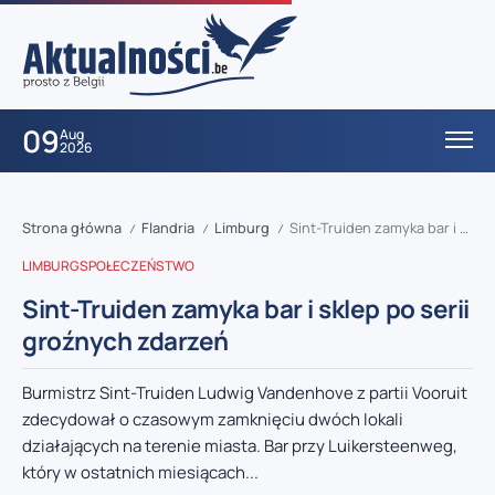
09
Aug
2026
Strona główna
Flandria
Limburg
Sint-Truiden zamyka bar i sklep po serii groźnych zdarzeń
/
/
/
LIMBURG
SPOŁECZEŃSTWO
Sint-Truiden zamyka bar i sklep po serii
groźnych zdarzeń
Burmistrz Sint-Truiden Ludwig Vandenhove z partii Vooruit
zdecydował o czasowym zamknięciu dwóch lokali
działających na terenie miasta. Bar przy Luikersteenweg,
który w ostatnich miesiącach...