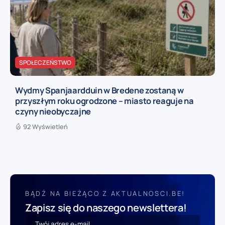
SPOŁECZEŃSTWO
Wydmy Spanjaardduin w Bredene zostaną w
przyszłym roku ogrodzone – miasto reaguje na
czyny nieobyczajne
92 Wyświetleń
BĄDŹ NA BIEŻĄCO Z AKTUALNOSCI.BE!
Zapisz się do naszego newslettera!