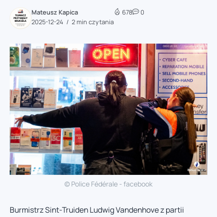
Mateusz Kapica
678
0
2025-12-24
2 min czytania
© Police Fédérale - facebook
Burmistrz Sint-Truiden Ludwig Vandenhove z partii