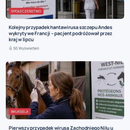
SPOŁECZEŃSTWO
Kolejny przypadek hantawirusa szczepu Andes
wykryty we Francji – pacjent podróżował przez
kraj w lipcu
50 Wyświetleń
BRUKSELA
Pierwszy przypadek wirusa Zachodniego Nilu u