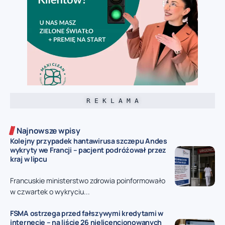
R E K L A M A
Najnowsze wpisy
Kolejny przypadek hantawirusa szczepu Andes
wykryty we Francji – pacjent podróżował przez
kraj w lipcu
Francuskie ministerstwo zdrowia poinformowało
w czwartek o wykryciu...
FSMA ostrzega przed fałszywymi kredytami w
internecie – na liście 26 nielicencjonowanych