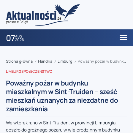
07
Aug
2026
Strona główna
Flandria
Limburg
Poważny pożar w budynku mieszkalnym w Sint-Truiden – sześć mieszkań uznanych za niezdatne do zamieszkania
/
/
/
LIMBURG
SPOŁECZEŃSTWO
Poważny pożar w budynku
mieszkalnym w Sint-Truiden – sześć
mieszkań uznanych za niezdatne do
zamieszkania
We wtorek rano w Sint-Truiden, w prowincji Limburgia,
doszło do groźnego pożaru w wielorodzinnym budynku