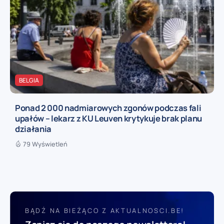
BELGIA
Ponad 2 000 nadmiarowych zgonów podczas fali
upałów – lekarz z KU Leuven krytykuje brak planu
działania
79 Wyświetleń
BĄDŹ NA BIEŻĄCO Z AKTUALNOSCI.BE!