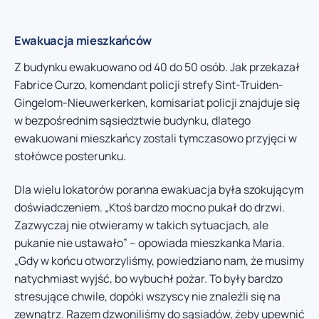
Ewakuacja mieszkańców
Z budynku ewakuowano od 40 do 50 osób. Jak przekazał
Fabrice Curzo, komendant policji strefy Sint-Truiden-
Gingelom-Nieuwerkerken, komisariat policji znajduje się
w bezpośrednim sąsiedztwie budynku, dlatego
ewakuowani mieszkańcy zostali tymczasowo przyjęci w
stołówce posterunku.
Dla wielu lokatorów poranna ewakuacja była szokującym
doświadczeniem. „Ktoś bardzo mocno pukał do drzwi.
Zazwyczaj nie otwieramy w takich sytuacjach, ale
pukanie nie ustawało” – opowiada mieszkanka Maria.
„Gdy w końcu otworzyliśmy, powiedziano nam, że musimy
natychmiast wyjść, bo wybuchł pożar. To były bardzo
stresujące chwile, dopóki wszyscy nie znaleźli się na
zewnątrz. Razem dzwoniliśmy do sąsiadów, żeby upewnić