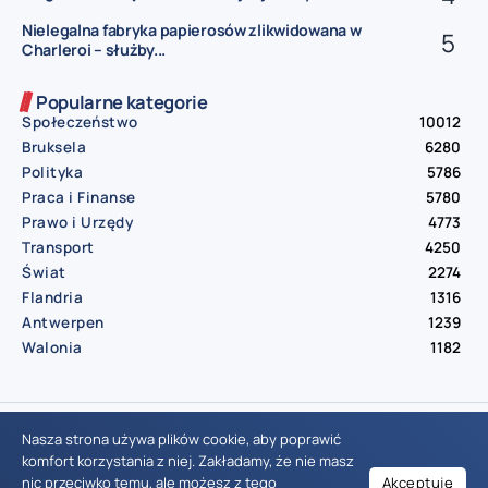
Nielegalna fabryka papierosów zlikwidowana w
Charleroi – służby...
Popularne kategorie
Społeczeństwo
10012
Bruksela
6280
Polityka
5786
Praca i Finanse
5780
Prawo i Urzędy
4773
Transport
4250
Świat
2274
Flandria
1316
Antwerpen
1239
Walonia
1182
© Aktualnosci.be – All Right Reserved 2016-2026
Nasza strona używa plików cookie, aby poprawić
komfort korzystania z niej. Zakładamy, że nie masz
nic przeciwko temu, ale możesz z tego
Akceptuję
Wiadomości Belgia
Wydarzenia Belgia
Informacje Belgia
Nowinki Belgia
Nowości Belgia
Co w Belgii
Aktualności Belgia | Wiadomości z Belgii | Informacje dla mieszkańców Belgii | Życie w Belgii | Praca w Belgii | Prawo i przepisy w Belgii | Wydarzenia lokalne Belgia | Edukacja w Belgii | Porady dla rezydentów Belgii | Codzienne życie w Belgii | Polonia w Belgii | Aktualności społeczno-polityczne | Przewodnik dla imigrantów w Belgii | Gospodarka Belgii | Kultura i tradycje w Belgii