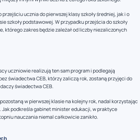
zejściu ucznia do pierwszej klasy szkoły średniej, jak i o
lasie szkoły podstawowej. W przypadku przejścia do szkoły
 którego zakres będzie zależał od liczby niezaliczonych
scy uczniowie realizują ten sam program i podlegają
z świadectwa CEB, którzy zaliczą rok, zostaną przyjęci do
siadaczy świadectwa CEB.
, pozostaną w pierwszej klasie na kolejny rok, nadal korzystając
ak podkreśla gabinet minister edukacji, w praktyce
opniu nauczania niemal całkowicie zanikło.
ych