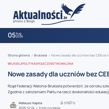
05
Aug
2026
Strona główna
Bruksela
Nowe zasady dla uczniów bez CEB od r
/
/
BRUKSELA
POLITYKA
SPOŁECZEŃSTWO
WALONIA
Nowe zasady dla uczniów bez CE
Rząd Federacji Walonia-Bruksela potwierdził, że od roku sz
zaobserwuj nas
Zgodnie z założeniami Paktu na rzecz doskonałości edukacji.
zaobserwuj nas
Mateusz Kapica
575
0
2025-12-24
3 min czytania