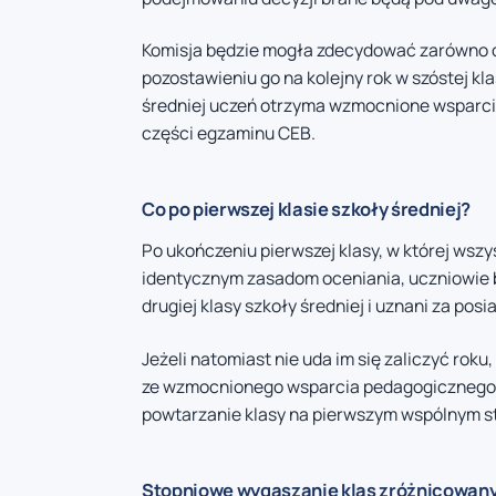
Komisja będzie mogła zdecydować zarówno o pr
pozostawieniu go na kolejny rok w szóstej k
średniej uczeń otrzyma wzmocnione wsparcie,
części egzaminu CEB.
Co po pierwszej klasie szkoły średniej?
Po ukończeniu pierwszej klasy, w której wszy
identycznym zasadom oceniania, uczniowie be
drugiej klasy szkoły średniej i uznani za po
Jeżeli natomiast nie uda im się zaliczyć roku
ze wzmocnionego wsparcia pedagogicznego. J
powtarzanie klasy na pierwszym wspólnym st
Stopniowe wygaszanie klas zróżnicowan