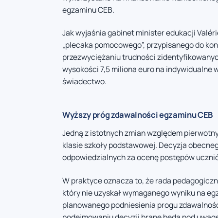
egzaminu CEB.
Jak wyjaśnia gabinet minister edukacji Valér
„plecaka pomocowego”, przypisanego do kon
przezwyciężaniu trudności zidentyfikowany
wysokości 7,5 miliona euro na indywidualne 
świadectwo.
Wyższy próg zdawalności egzaminu CEB
Jedną z istotnych zmian względem pierwotnyc
klasie szkoły podstawowej. Decyzja obecneg
odpowiedzialnych za ocenę postępów uczni
W praktyce oznacza to, że rada pedagogicz
który nie uzyskał wymaganego wyniku na egz
planowanego podniesienia progu zdawalności 
podejmowaniu decyzji brane będą pod uwagę 