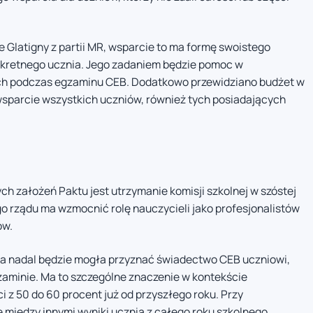
ie Glatigny z partii MR, wsparcie to ma formę swoistego
kretnego ucznia. Jego zadaniem będzie pomoc w
ch podczas egzaminu CEB. Dodatkowo przewidziano budżet w
wsparcie wszystkich uczniów, również tych posiadających
h założeń Paktu jest utrzymanie komisji szkolnej w szóstej
o rządu ma wzmocnić rolę nauczycieli jako profesjonalistów
ów.
na nadal będzie mogła przyznać świadectwo CEB uczniowi,
aminie. Ma to szczególne znaczenie w kontekście
z 50 do 60 procent już od przyszłego roku. Przy
między innymi wyniki ucznia z całego roku szkolnego.