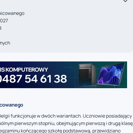
nicowanego
2027
B
anych
icowanego
Belgii funkcjonuje w dwóch wariantach. Uczniowie posiadający
lnym pierwszym stopniu, obejmującym pierwszą i drugą klasę
ali egzaminu kończącego szkołę podstawową, przewidziano