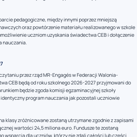
rcie pedagogiczne, między innymi poprzez mniejszą
wnawczych oraz powtórzenie materiału realizowanego w szkole
umożliwienie uczniom uzyskania świadectwa CEB i dołączenie
a nauczania.
27
czytaniu przez rząd MR-Engagés w Federacji Walonia-
ctwa CEB będą od roku szkolnego 2026-2027 przyjmowani do
arunkiem będzie zgoda komisji egzaminacyjnej szkoły
 identyczny program nauczania jak pozostali uczniowie
na klasy zróżnicowane zostaną utrzymane zgodnie z zapisami
ącznej wartości 24,5 miliona euro. Fundusze te zostaną
sparcia dla uczniów, którzy nie zdali całości lub części