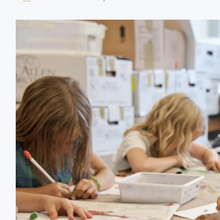
zaobserwuj nas
zaobserwuj nas
zaobserwuj nas
zaobserwuj nas