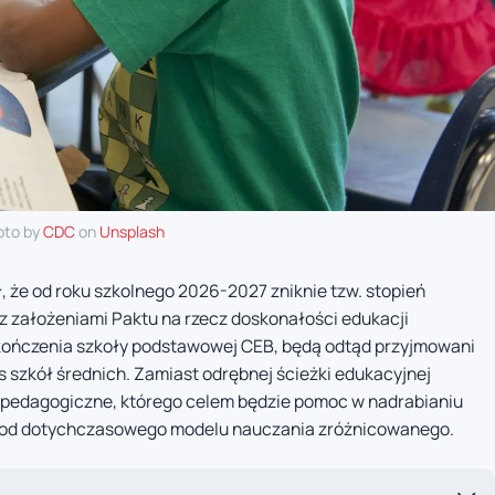
oto by
CDC
on
Unsplash
, że od roku szkolnego 2026-2027 zniknie tzw. stopień
z założeniami Paktu na rzecz doskonałości edukacji
ukończenia szkoły podstawowej CEB, będą odtąd przyjmowani
 szkół średnich. Zamiast odrębnej ścieżki edukacyjnej
 pedagogiczne, którego celem będzie pomoc w nadrabianiu
ie od dotychczasowego modelu nauczania zróżnicowanego.