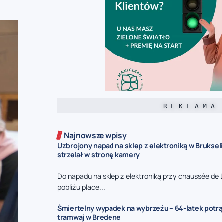
R E K L A M A
Najnowsze wpisy
Uzbrojony napad na sklep z elektroniką w Bruksel
strzelał w stronę kamery
Do napadu na sklep z elektroniką przy chaussée de 
pobliżu place...
Śmiertelny wypadek na wybrzeżu – 64-latek potr
tramwaj w Bredene