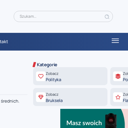
takt
Kategorie
Zobacz
Zo
Polityka
Po
Zobacz
Zo
Bruksela
Fl
 średnich.