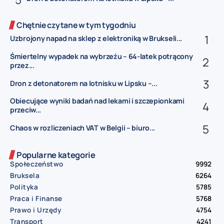
Chętnie czytane w tym tygodniu
Uzbrojony napad na sklep z elektroniką w Brukseli...
Śmiertelny wypadek na wybrzeżu – 64-latek potrącony
przez...
Dron z detonatorem na lotnisku w Lipsku –...
Obiecujące wyniki badań nad lekami i szczepionkami
przeciw...
Chaos w rozliczeniach VAT w Belgii – biuro...
Popularne kategorie
Społeczeństwo
9992
Bruksela
6264
Polityka
5785
Praca i Finanse
5768
Prawo i Urzędy
4754
Transport
4241