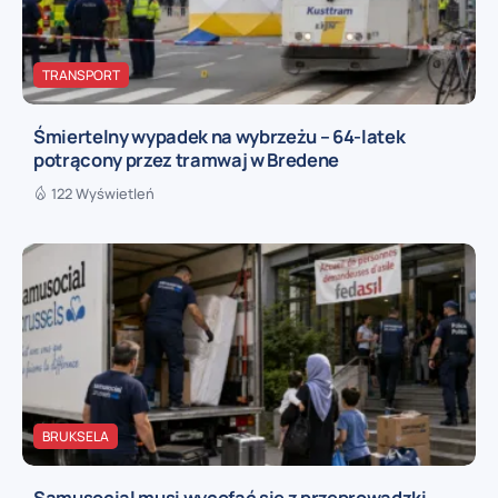
TRANSPORT
Śmiertelny wypadek na wybrzeżu – 64-latek
potrącony przez tramwaj w Bredene
122 Wyświetleń
BRUKSELA
Samusocial musi wycofać się z przeprowadzki