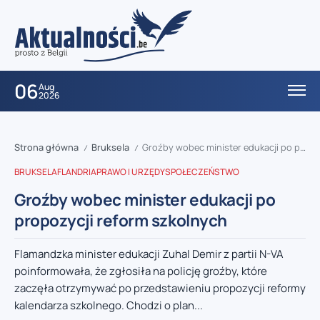
06
Aug
2026
Strona główna
Bruksela
Groźby wobec minister edukacji po propozycji reform szkolnych
/
/
BRUKSELA
FLANDRIA
PRAWO I URZĘDY
SPOŁECZEŃSTWO
Groźby wobec minister edukacji po
propozycji reform szkolnych
Flamandzka minister edukacji Zuhal Demir z partii N-VA
poinformowała, że zgłosiła na policję groźby, które
zaczęła otrzymywać po przedstawieniu propozycji reformy
kalendarza szkolnego. Chodzi o plan...