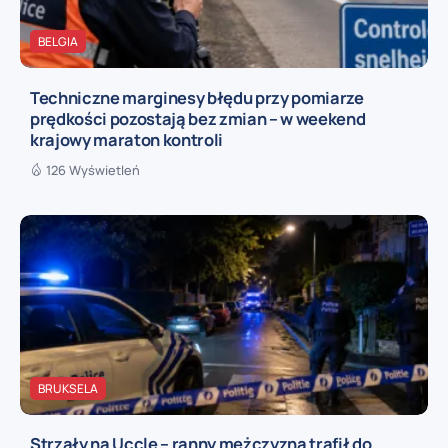
BELGIA
Techniczne marginesy błędu przy pomiarze
prędkości pozostają bez zmian – w weekend
krajowy maraton kontroli
126 Wyświetleń
BRUKSELA
Strzały na Uccle – ranny mężczyzna trafił do