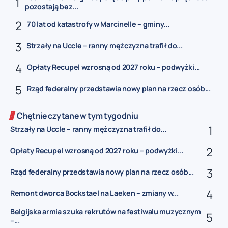
pozostają bez...
70 lat od katastrofy w Marcinelle – gminy...
Strzały na Uccle – ranny mężczyzna trafił do...
Opłaty Recupel wzrosną od 2027 roku – podwyżki...
Rząd federalny przedstawia nowy plan na rzecz osób...
Chętnie czytane w tym tygodniu
Strzały na Uccle – ranny mężczyzna trafił do...
Opłaty Recupel wzrosną od 2027 roku – podwyżki...
Rząd federalny przedstawia nowy plan na rzecz osób...
Remont dworca Bockstael na Laeken – zmiany w...
Belgijska armia szuka rekrutów na festiwalu muzycznym
–...