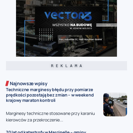
R E K L A M A
Najnowsze wpisy
Techniczne marginesy błędu przy pomiarze
prędkości pozostają bez zmian – w weekend
krajowy maraton kontroli
Marginesy techniczne stosowane przy karaniu
kierowców za przekroczenie...
70 lat od katastrofy w Marcinelle – gminy