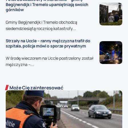
Begijnendijk i Tremelo upamiętniają swoich
górników
Gminy Begijnendijk i Tremelo obchodzą
siedemdziesiątą rocznicę katastrofy...
Strzały na Uccle – ranny mężczyzna trafił do
szpitala, policja mówi o sporze prywatnym
W środę wieczorem na Uccle postrzelony został
mężczyzna –...
Może Cię zainteresować