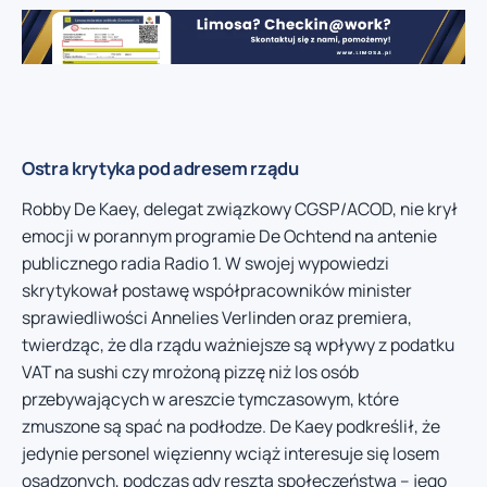
Ostra krytyka pod adresem rządu
Robby De Kaey, delegat związkowy CGSP/ACOD, nie krył
emocji w porannym programie De Ochtend na antenie
publicznego radia Radio 1. W swojej wypowiedzi
skrytykował postawę współpracowników minister
sprawiedliwości Annelies Verlinden oraz premiera,
twierdząc, że dla rządu ważniejsze są wpływy z podatku
VAT na sushi czy mrożoną pizzę niż los osób
przebywających w areszcie tymczasowym, które
zmuszone są spać na podłodze. De Kaey podkreślił, że
jedynie personel więzienny wciąż interesuje się losem
osadzonych, podczas gdy reszta społeczeństwa – jego