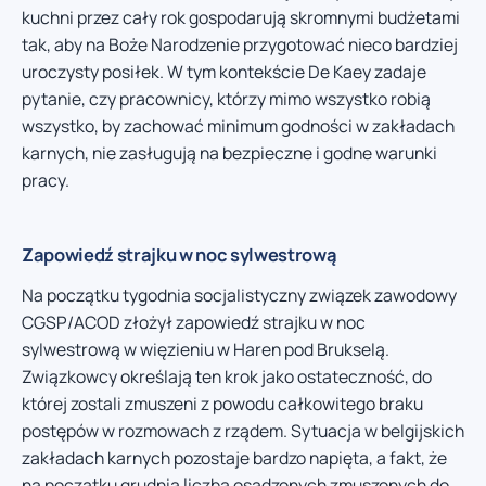
kuchni przez cały rok gospodarują skromnymi budżetami
tak, aby na Boże Narodzenie przygotować nieco bardziej
uroczysty posiłek. W tym kontekście De Kaey zadaje
pytanie, czy pracownicy, którzy mimo wszystko robią
wszystko, by zachować minimum godności w zakładach
karnych, nie zasługują na bezpieczne i godne warunki
pracy.
Zapowiedź strajku w noc sylwestrową
Na początku tygodnia socjalistyczny związek zawodowy
CGSP/ACOD złożył zapowiedź strajku w noc
sylwestrową w więzieniu w Haren pod Brukselą.
Związkowcy określają ten krok jako ostateczność, do
której zostali zmuszeni z powodu całkowitego braku
postępów w rozmowach z rządem. Sytuacja w belgijskich
zakładach karnych pozostaje bardzo napięta, a fakt, że
na początku grudnia liczba osadzonych zmuszonych do