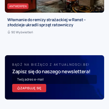
ANTWERPEN
Włamanie do remizy strażackiej w Ranst –
złodzieje ukradli sprzęt ratowniczy
90 Wyświetleń
BĄDŹ NA BIEŻĄCO Z AKTUALNOSCI.BE!
Zapisz się do naszego newslettera!
ZAPISUJĘ SIĘ