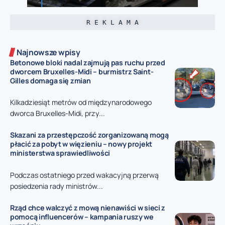
R E K L A M A
Najnowsze wpisy
Betonowe bloki nadal zajmują pas ruchu przed
dworcem Bruxelles-Midi – burmistrz Saint-
Gilles domaga się zmian
Kilkadziesiąt metrów od międzynarodowego
dworca Bruxelles-Midi, przy...
Skazani za przestępczość zorganizowaną mogą
płacić za pobyt w więzieniu – nowy projekt
ministerstwa sprawiedliwości
Podczas ostatniego przed wakacyjną przerwą
posiedzenia rady ministrów...
Rząd chce walczyć z mową nienawiści w sieci z
pomocą influencerów – kampania ruszy we