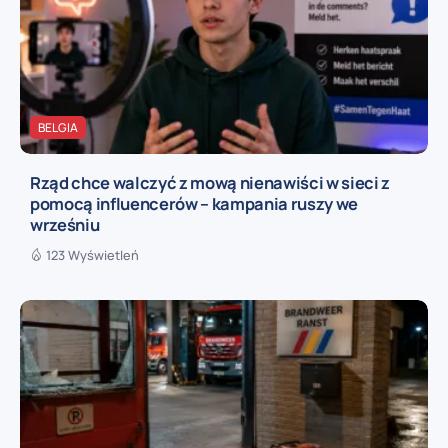
BELGIA
Rząd chce walczyć z mową nienawiści w sieci z
pomocą influencerów – kampania ruszy we
wrześniu
123 Wyświetleń