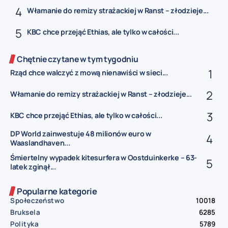
Włamanie do remizy strażackiej w Ranst – złodzieje...
KBC chce przejąć Ethias, ale tylko w całości...
Chętnie czytane w tym tygodniu
Rząd chce walczyć z mową nienawiści w sieci...
Włamanie do remizy strażackiej w Ranst – złodzieje...
KBC chce przejąć Ethias, ale tylko w całości...
DP World zainwestuje 48 milionów euro w
Waaslandhaven...
Śmiertelny wypadek kitesurfera w Oostduinkerke – 63-
latek zginął...
Popularne kategorie
Społeczeństwo
10018
Bruksela
6285
Polityka
5789