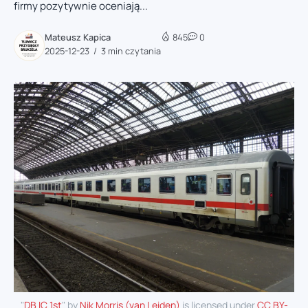
firmy pozytywnie oceniają...
Mateusz Kapica
845
0
2025-12-23
3 min czytania
"
DB IC 1st
" by
Nik Morris (van Leiden)
is licensed under
CC BY-