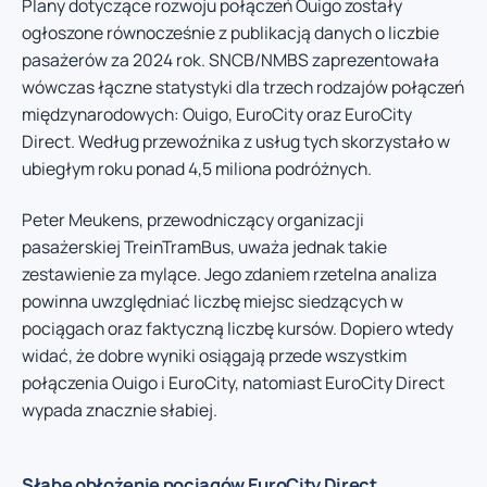
Plany dotyczące rozwoju połączeń Ouigo zostały
ogłoszone równocześnie z publikacją danych o liczbie
pasażerów za 2024 rok. SNCB/NMBS zaprezentowała
wówczas łączne statystyki dla trzech rodzajów połączeń
międzynarodowych: Ouigo, EuroCity oraz EuroCity
Direct. Według przewoźnika z usług tych skorzystało w
ubiegłym roku ponad 4,5 miliona podróżnych.
Peter Meukens, przewodniczący organizacji
pasażerskiej TreinTramBus, uważa jednak takie
zestawienie za mylące. Jego zdaniem rzetelna analiza
powinna uwzględniać liczbę miejsc siedzących w
pociągach oraz faktyczną liczbę kursów. Dopiero wtedy
widać, że dobre wyniki osiągają przede wszystkim
połączenia Ouigo i EuroCity, natomiast EuroCity Direct
wypada znacznie słabiej.
Słabe obłożenie pociągów EuroCity Direct