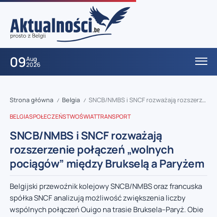
09
Aug
2026
Strona główna
Belgia
SNCB/NMBS i SNCF rozważają rozszerzenie połączeń „wolnych pociągów” między Brukselą a Paryżem
/
/
BELGIA
SPOŁECZEŃSTWO
ŚWIAT
TRANSPORT
SNCB/NMBS i SNCF rozważają
rozszerzenie połączeń „wolnych
pociągów” między Brukselą a Paryżem
Belgijski przewoźnik kolejowy SNCB/NMBS oraz francuska
spółka SNCF analizują możliwość zwiększenia liczby
wspólnych połączeń Ouigo na trasie Bruksela–Paryż. Obie