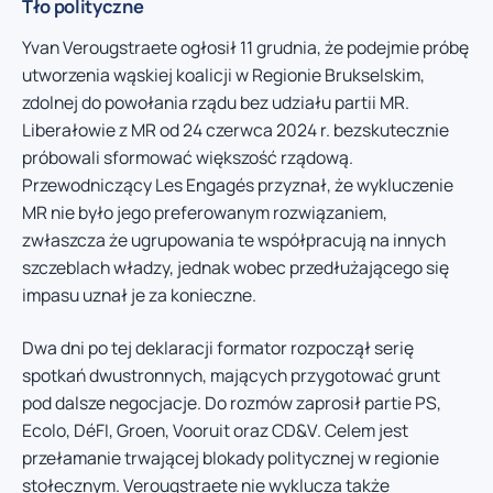
Tło polityczne
Yvan Verougstraete ogłosił 11 grudnia, że podejmie próbę
utworzenia wąskiej koalicji w Regionie Brukselskim,
zdolnej do powołania rządu bez udziału partii MR.
Liberałowie z MR od 24 czerwca 2024 r. bezskutecznie
próbowali sformować większość rządową.
Przewodniczący Les Engagés przyznał, że wykluczenie
MR nie było jego preferowanym rozwiązaniem,
zwłaszcza że ugrupowania te współpracują na innych
szczeblach władzy, jednak wobec przedłużającego się
impasu uznał je za konieczne.
Dwa dni po tej deklaracji formator rozpoczął serię
spotkań dwustronnych, mających przygotować grunt
pod dalsze negocjacje. Do rozmów zaprosił partie PS,
Ecolo, DéFI, Groen, Vooruit oraz CD&V. Celem jest
przełamanie trwającej blokady politycznej w regionie
stołecznym. Verougstraete nie wyklucza także