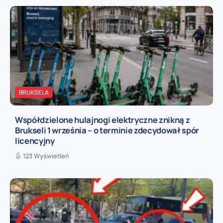
BRUKSELA
Współdzielone hulajnogi elektryczne znikną z
Brukseli 1 września – o terminie zdecydował spór
licencyjny
123 Wyświetleń