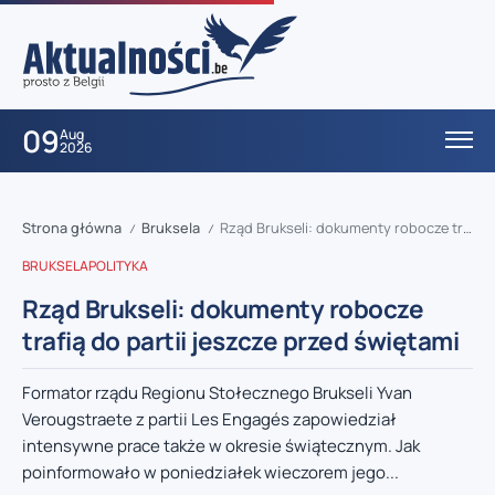
09
Aug
2026
Strona główna
Bruksela
Rząd Brukseli: dokumenty robocze trafią do partii jeszcze przed świętami
/
/
BRUKSELA
POLITYKA
Rząd Brukseli: dokumenty robocze
trafią do partii jeszcze przed świętami
Formator rządu Regionu Stołecznego Brukseli Yvan
Verougstraete z partii Les Engagés zapowiedział
intensywne prace także w okresie świątecznym. Jak
poinformowało w poniedziałek wieczorem jego...