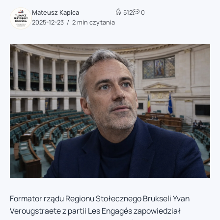
Mateusz Kapica
512
0
2025-12-23
2 min czytania
Formator rządu Regionu Stołecznego Brukseli Yvan
Verougstraete z partii Les Engagés zapowiedział