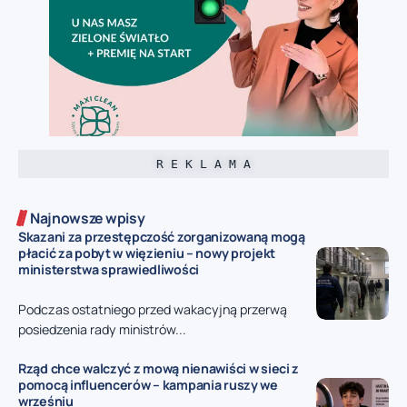
R E K L A M A
Najnowsze wpisy
Skazani za przestępczość zorganizowaną mogą
płacić za pobyt w więzieniu – nowy projekt
ministerstwa sprawiedliwości
Podczas ostatniego przed wakacyjną przerwą
posiedzenia rady ministrów...
Rząd chce walczyć z mową nienawiści w sieci z
pomocą influencerów – kampania ruszy we
wrześniu