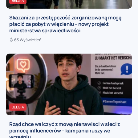
BELGIA
Skazani za przestępczość zorganizowaną mogą
płacić za pobyt w więzieniu – nowy projekt
ministerstwa sprawiedliwości
63 Wyświetleń
BELGIA
Rząd chce walczyć z mową nienawiści w sieci z
pomocą influencerów – kampania ruszy we
wrześniu