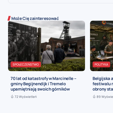
Może Cię zainteresować
SPOŁECZEŃSTWO
POLITYKA
70 lat od katastrofy w Marcinelle –
Belgijska 
gminy Begijnendijk i Tremelo
festiwalu
upamiętniają swoich górników
obrony sta
72 Wyświetleń
89 Wyświe