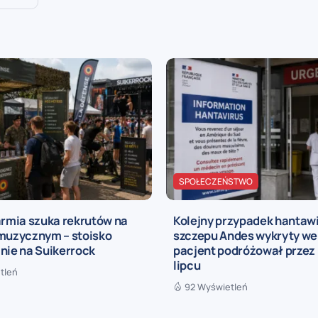
SPOŁECZEŃSTWO
armia szuka rekrutów na
Kolejny przypadek hantaw
 muzycznym – stoisko
szczepu Andes wykryty we 
nie na Suikerrock
pacjent podróżował przez 
lipcu
tleń
92 Wyświetleń