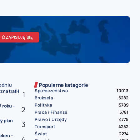
ZAPISUJĘ SIĘ
odniu
Popularne kategorie
Społeczeństwo
10013
zna trafił
Bruksela
6282
Polityka
5789
 roku –
Praca i Finanse
5781
Prawo i Urzędy
4775
y plan
Transport
4252
Świat
2274
eken –