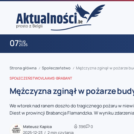
07
Aug
2026
Strona główna
Społeczeństwo
Mężczyzna zginął w pożarze bu
/
/
SPOŁECZEŃSTWO
VLAAMS-BRABANT
Mężczyzna zginął w pożarze bud
We wtorek nad ranem doszło do tragicznego pożaru w niew
zaobserwuj nas
Diest w prowincji Brabancja Flamandzka. W wyniku zdarzenia 
zaobserwuj nas
Mateusz Kapica
396
0
2025-12-23
2 min czytania