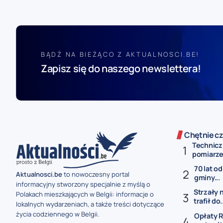
BĄDŹ NA BIEŻĄCO Z AKTUALNOSCI.BE!
Zapisz się do naszego newslettera!
Chętnie cz
Technicz
pomiarze 
70 lat od
Aktualnosci.be
to nowoczesny portal
gminy...
informacyjny stworzony specjalnie z myślą o
Strzały 
Polakach mieszkających w Belgii: informacje o
trafił do.
lokalnych wydarzeniach, a także treści dotyczące
życia codziennego w Belgii.
Opłaty R