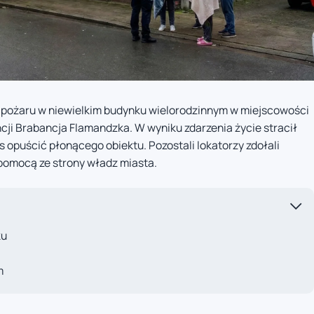
 pożaru w niewielkim budynku wielorodzinnym w miejscowości
ncji Brabancja Flamandzka. W wyniku zdarzenia życie stracił
s opuścić płonącego obiektu. Pozostali lokatorzy zdołali
 pomocą ze strony władz miasta.
ku
m