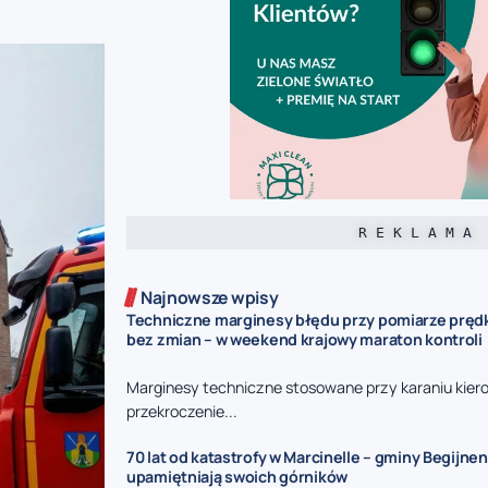
R E K L A M A
Najnowsze wpisy
Techniczne marginesy błędu przy pomiarze prędk
bez zmian – w weekend krajowy maraton kontroli
Marginesy techniczne stosowane przy karaniu kie
przekroczenie...
70 lat od katastrofy w Marcinelle – gminy Begijnen
upamiętniają swoich górników