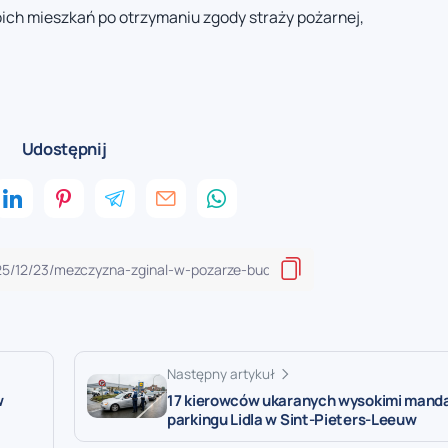
oich mieszkań po otrzymaniu zgody straży pożarnej,
Udostępnij
Następny artykuł
w
17 kierowców ukaranych wysokimi mand
parkingu Lidla w Sint-Pieters-Leeuw