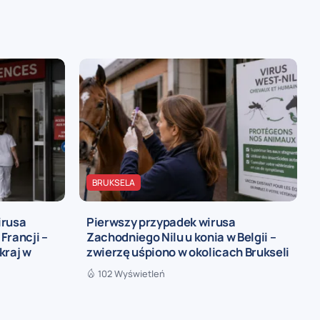
BRUKSELA
irusa
Pierwszy przypadek wirusa
Francji –
Zachodniego Nilu u konia w Belgii –
kraj w
zwierzę uśpiono w okolicach Brukseli
102 Wyświetleń