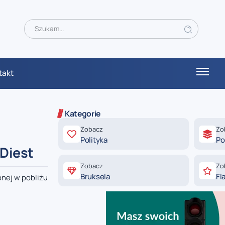
takt
Kategorie
Zobacz
Zo
Polityka
Po
Diest
Zobacz
Zo
Bruksela
Fl
nej w pobliżu