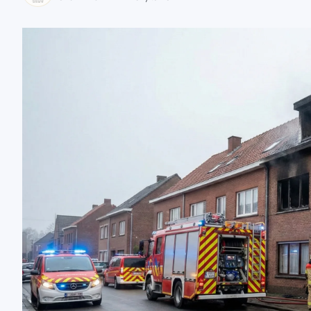
zaobserwuj nas
zaobserwuj nas
zaobserwuj nas
zaobserwuj nas