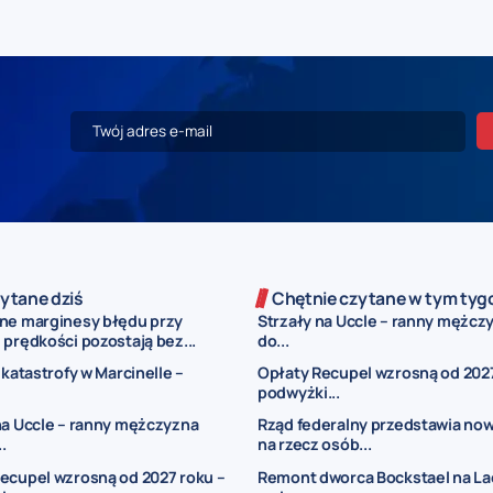
ytane dziś
Chętnie czytane w tym tyg
ne marginesy błędu przy
Strzały na Uccle – ranny mężczy
prędkości pozostają bez...
do...
 katastrofy w Marcinelle –
Opłaty Recupel wzrosną od 2027
podwyżki...
na Uccle – ranny mężczyzna
Rząd federalny przedstawia now
..
na rzecz osób...
ecupel wzrosną od 2027 roku –
Remont dworca Bockstael na La