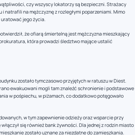
wątpliwości, czy wszyscy lokatorzy są bezpieczni. Strażacy
 i natrafili na mężczyznę z rozległymi poparzeniami. Mimo
 uratować jego życia.
potwierdził, że ofiarą śmiertelną jest mężczyzna mieszkający
 prokuratura, która prowadzi śledztwo mające ustalić
udynku zostało tymczasowo przyjętych w ratuszu w Diest.
6 rano ewakuowani mogli tam znaleźć schronienie i podstawowe
kania w pośpiechu, w piżamach, co dodatkowo potęgowało
dowanych, w tym zapewnienie odzieży oraz wsparcie przy
łączył się również bank żywności. Dla jednej z rodzin miasto
 mieszkanie zostało uznane za niezdatne do zamieszkania.