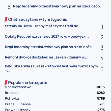
Rząd federalny przedstawia nowy plan na rzecz osób...
Chętnie czytane w tym tygodniu
Strzały na Uccle – ranny mężczyzna trafił do...
Opłaty Recupel wzrosną od 2027 roku – podwyżki...
Rząd federalny przedstawia nowy plan na rzecz osób...
Remont dworca Bockstael na Laeken – zmiany w...
Belgijska armia szuka rekrutów na festiwalu muzycznym
–...
Popularne kategorie
Społeczeństwo
10013
Bruksela
6282
Polityka
5789
Praca i Finanse
5781
Prawo i Urzędy
4775