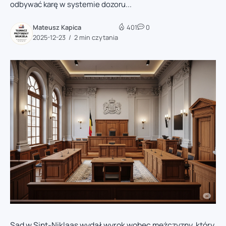
odbywać karę w systemie dozoru...
Mateusz Kapica
401
0
2025-12-23
2 min czytania
Sąd w Sint-Niklaas wydał wyrok wobec mężczyzny, który