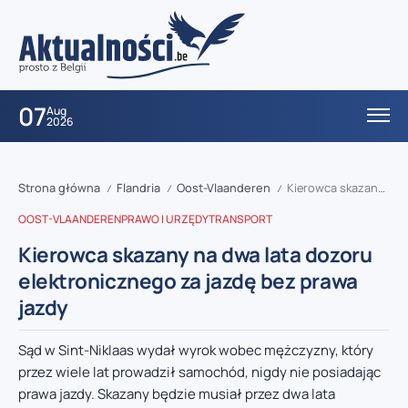
07
Aug
2026
Strona główna
Flandria
Oost-Vlaanderen
Kierowca skazany na dwa lata dozoru elektronicznego za jazdę bez prawa jazdy
/
/
/
OOST-VLAANDEREN
PRAWO I URZĘDY
TRANSPORT
Kierowca skazany na dwa lata dozoru
elektronicznego za jazdę bez prawa
jazdy
Sąd w Sint-Niklaas wydał wyrok wobec mężczyzny, który
przez wiele lat prowadził samochód, nigdy nie posiadając
prawa jazdy. Skazany będzie musiał przez dwa lata