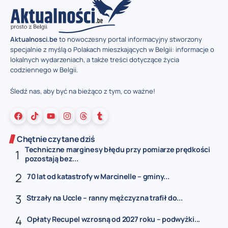
Aktualnosci.be
to nowoczesny portal informacyjny stworzony
specjalnie z myślą o Polakach mieszkających w Belgii: informacje o
lokalnych wydarzeniach, a także treści dotyczące życia
codziennego w Belgii.
Śledź nas, aby być na bieżąco z tym, co ważne!
Chętnie czytane dziś
Techniczne marginesy błędu przy pomiarze prędkości
pozostają bez...
70 lat od katastrofy w Marcinelle – gminy...
Strzały na Uccle – ranny mężczyzna trafił do...
Opłaty Recupel wzrosną od 2027 roku – podwyżki...