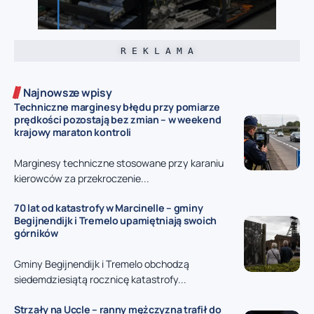
R E K L A M A
Najnowsze wpisy
Techniczne marginesy błędu przy pomiarze
prędkości pozostają bez zmian – w weekend
krajowy maraton kontroli
Marginesy techniczne stosowane przy karaniu
kierowców za przekroczenie...
70 lat od katastrofy w Marcinelle – gminy
Begijnendijk i Tremelo upamiętniają swoich
górników
Gminy Begijnendijk i Tremelo obchodzą
siedemdziesiątą rocznicę katastrofy...
Strzały na Uccle – ranny mężczyzna trafił do