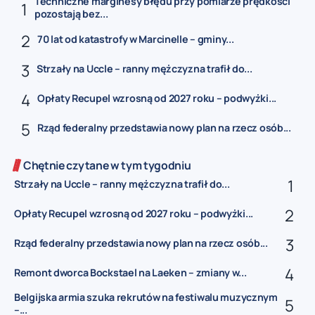
Techniczne marginesy błędu przy pomiarze prędkości
pozostają bez...
70 lat od katastrofy w Marcinelle – gminy...
Strzały na Uccle – ranny mężczyzna trafił do...
Opłaty Recupel wzrosną od 2027 roku – podwyżki...
Rząd federalny przedstawia nowy plan na rzecz osób...
Chętnie czytane w tym tygodniu
Strzały na Uccle – ranny mężczyzna trafił do...
Opłaty Recupel wzrosną od 2027 roku – podwyżki...
Rząd federalny przedstawia nowy plan na rzecz osób...
Remont dworca Bockstael na Laeken – zmiany w...
Belgijska armia szuka rekrutów na festiwalu muzycznym
–...