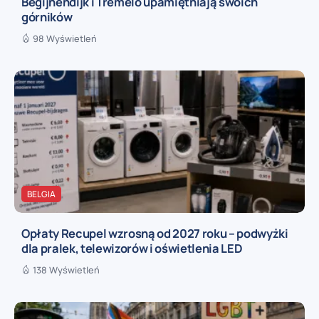
Begijnendijk i Tremelo upamiętniają swoich
górników
98 Wyświetleń
BELGIA
Opłaty Recupel wzrosną od 2027 roku – podwyżki
dla pralek, telewizorów i oświetlenia LED
138 Wyświetleń