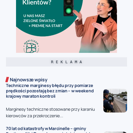
R E K L A M A
Najnowsze wpisy
Techniczne marginesy błędu przy pomiarze
prędkości pozostają bez zmian – w weekend
krajowy maraton kontroli
Marginesy techniczne stosowane przy karaniu
kierowców za przekroczenie...
70 lat od katastrofy w Marcinelle – gminy