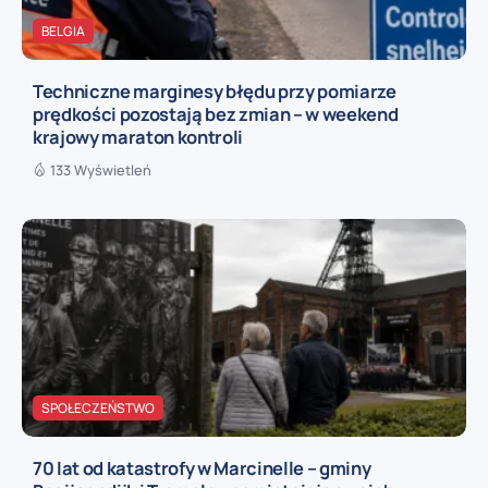
BELGIA
Techniczne marginesy błędu przy pomiarze
prędkości pozostają bez zmian – w weekend
krajowy maraton kontroli
133 Wyświetleń
SPOŁECZEŃSTWO
70 lat od katastrofy w Marcinelle – gminy