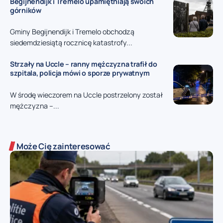
Begijnendijk i Tremelo upamiętniają swoich
górników
Gminy Begijnendijk i Tremelo obchodzą
siedemdziesiątą rocznicę katastrofy...
Strzały na Uccle – ranny mężczyzna trafił do
szpitala, policja mówi o sporze prywatnym
W środę wieczorem na Uccle postrzelony został
mężczyzna –...
Może Cię zainteresować