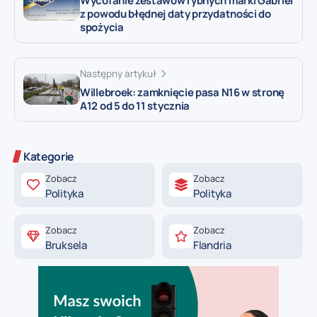
Wycofanie zestawów rybnych marki Gabriel
z powodu błędnej daty przydatności do
spożycia
Następny artykuł
Willebroek: zamknięcie pasa N16 w stronę
A12 od 5 do 11 stycznia
Kategorie
Zobacz
Zobacz
Polityka
Polityka
Zobacz
Zobacz
Bruksela
Flandria