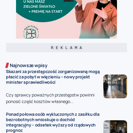
R E K L A M A
Najnowsze wpisy
Skazani za przestępczość zorganizowaną mogą
płacić za pobyt w więzieniu – nowy projekt
minister sprawiedliwości
Czy sprawcy poważnych przestępstw powinni
ponosić część kosztów własnego...
Ponad połowa osób wykluczonych z zasiłku dla
bezrobotnych wnioskuje o dochód
integracyjny – odsetek wyższy od rządowych
prognoz