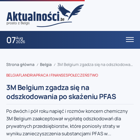
07
Aug
2026
Strona główna
Belgia
3M Belgium zgadza się na odszkodowania po skażeniu PFAS
/
/
BELGIA
FLANDRIA
PRACA I FINANSE
SPOŁECZEŃSTWO
3M Belgium zgadza się na
odszkodowania po skażeniu PFAS
Po dwóch i pół roku napięć i rozmów koncern chemiczny
3M Belgium zaakceptował wypłatę odszkodowań dla
prywatnych przedsiębiorstw, które poniosły straty w
wyniku zanieczyszczenia substancjami PFAS w...