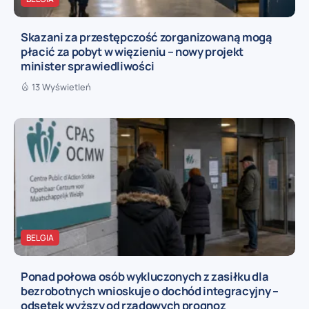
Skazani za przestępczość zorganizowaną mogą
płacić za pobyt w więzieniu – nowy projekt
minister sprawiedliwości
13 Wyświetleń
BELGIA
Ponad połowa osób wykluczonych z zasiłku dla
bezrobotnych wnioskuje o dochód integracyjny –
odsetek wyższy od rządowych prognoz