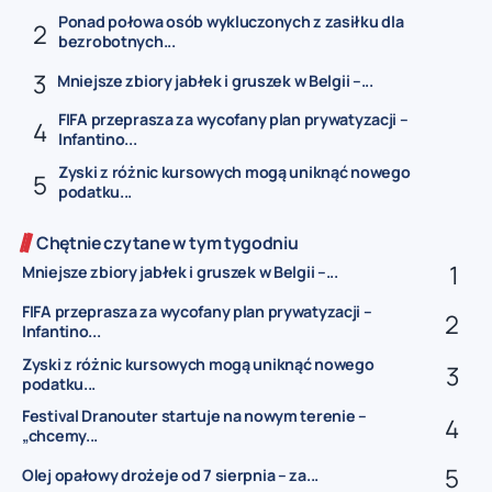
Ponad połowa osób wykluczonych z zasiłku dla
bezrobotnych...
Mniejsze zbiory jabłek i gruszek w Belgii –...
FIFA przeprasza za wycofany plan prywatyzacji –
Infantino...
Zyski z różnic kursowych mogą uniknąć nowego
podatku...
Chętnie czytane w tym tygodniu
Mniejsze zbiory jabłek i gruszek w Belgii –...
FIFA przeprasza za wycofany plan prywatyzacji –
Infantino...
Zyski z różnic kursowych mogą uniknąć nowego
podatku...
Festival Dranouter startuje na nowym terenie –
„chcemy...
Olej opałowy drożeje od 7 sierpnia – za...