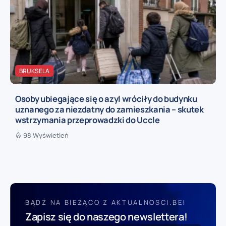
BRUKSELA
Osoby ubiegające się o azyl wróciły do budynku
uznanego za niezdatny do zamieszkania – skutek
wstrzymania przeprowadzki do Uccle
98 Wyświetleń
BĄDŹ NA BIEŻĄCO Z AKTUALNOSCI.BE!
Zapisz się do naszego newslettera!