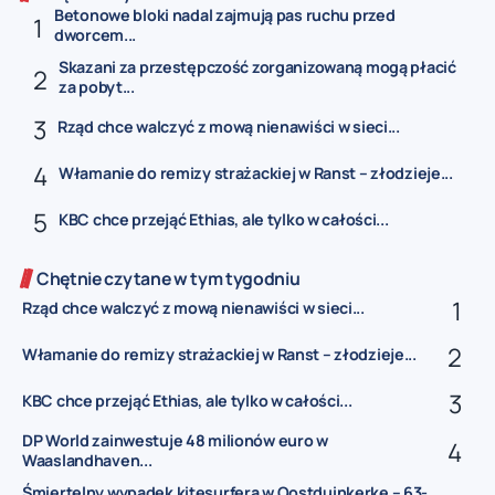
Betonowe bloki nadal zajmują pas ruchu przed
dworcem...
Skazani za przestępczość zorganizowaną mogą płacić
za pobyt...
Rząd chce walczyć z mową nienawiści w sieci...
Włamanie do remizy strażackiej w Ranst – złodzieje...
KBC chce przejąć Ethias, ale tylko w całości...
Chętnie czytane w tym tygodniu
Rząd chce walczyć z mową nienawiści w sieci...
Włamanie do remizy strażackiej w Ranst – złodzieje...
KBC chce przejąć Ethias, ale tylko w całości...
DP World zainwestuje 48 milionów euro w
Waaslandhaven...
Śmiertelny wypadek kitesurfera w Oostduinkerke – 63-