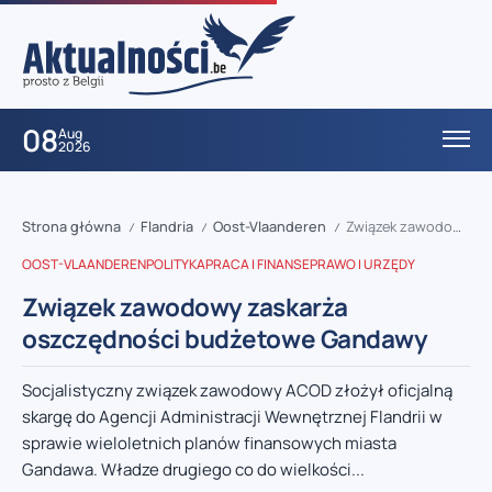
08
Aug
2026
Strona główna
Flandria
Oost-Vlaanderen
Związek zawodowy zaskarża oszczędności budżetowe Gandawy
/
/
/
OOST-VLAANDEREN
POLITYKA
PRACA I FINANSE
PRAWO I URZĘDY
Związek zawodowy zaskarża
oszczędności budżetowe Gandawy
Socjalistyczny związek zawodowy ACOD złożył oficjalną
skargę do Agencji Administracji Wewnętrznej Flandrii w
sprawie wieloletnich planów finansowych miasta
Gandawa. Władze drugiego co do wielkości...