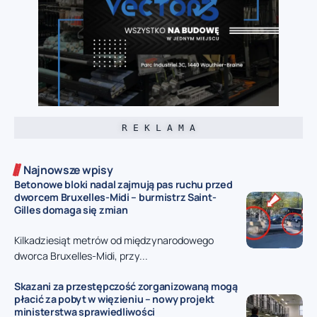
R E K L A M A
Najnowsze wpisy
Betonowe bloki nadal zajmują pas ruchu przed
dworcem Bruxelles-Midi – burmistrz Saint-
Gilles domaga się zmian
Kilkadziesiąt metrów od międzynarodowego
dworca Bruxelles-Midi, przy...
Skazani za przestępczość zorganizowaną mogą
płacić za pobyt w więzieniu – nowy projekt
ministerstwa sprawiedliwości