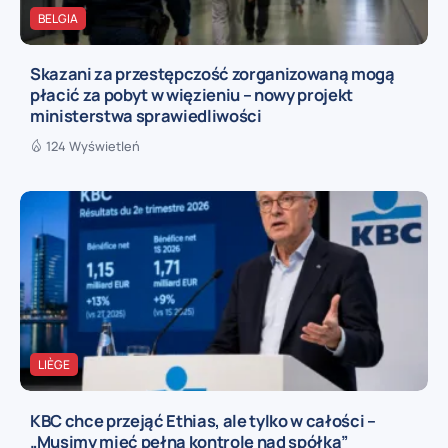
BELGIA
Skazani za przestępczość zorganizowaną mogą
płacić za pobyt w więzieniu – nowy projekt
ministerstwa sprawiedliwości
124 Wyświetleń
LIÈGE
KBC chce przejąć Ethias, ale tylko w całości –
„Musimy mieć pełną kontrolę nad spółką”