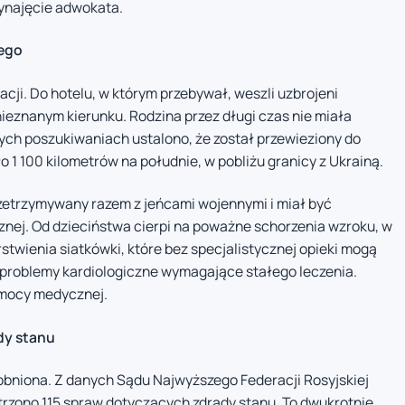
ynajęcie adwokata.
nego
cji. Do hotelu, w którym przebywał, weszli uzbrojeni
 nieznanym kierunku. Rodzina przez długi czas nie miała
nych poszukiwaniach ustalono, że został przewieziony do
 1 100 kilometrów na południe, w pobliżu granicy z Ukrainą.
przetrzymywany razem z jeńcami wojennymi i miał być
nej. Od dzieciństwa cierpi na poważne schorzenia wzroku, w
twienia siatkówki, które bez specjalistycznej opieki mogą
 problemy kardiologiczne wymagające stałego leczenia.
omocy medycznej.
dy stanu
obniona. Z danych Sądu Najwyższego Federacji Rosyjskiej
atrzono 115 spraw dotyczących zdrady stanu. To dwukrotnie