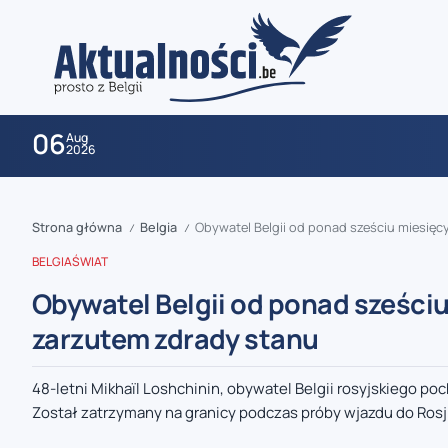
06
Aug
2026
Strona główna
Belgia
Obywatel Belgii od ponad sześciu miesię
/
/
BELGIA
ŚWIAT
Obywatel Belgii od ponad sześci
zarzutem zdrady stanu
zaobserwuj nas
48-letni Mikhaïl Loshchinin, obywatel Belgii rosyjskiego p
Został zatrzymany na granicy podczas próby wjazdu do Rosji,
zaobserwuj nas