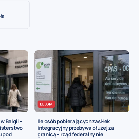
iła
BELGIA
w Belgii –
Ile osób pobierających zasiłek
isterstwo
integracyjny przebywa dłużej za
u pod
granicą – rząd federalny nie