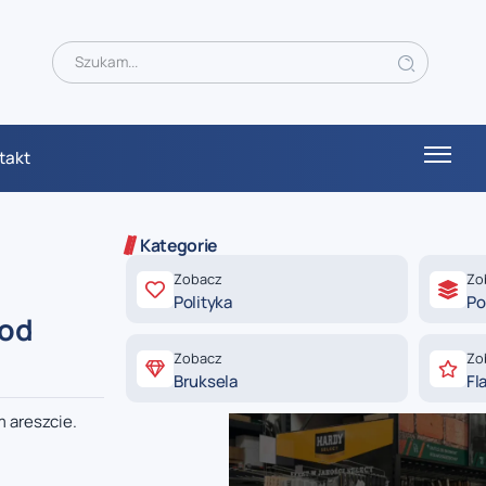
takt
Kategorie
Zobacz
Zo
Polityka
Po
pod
Zobacz
Zo
Bruksela
Fl
m areszcie.