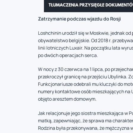
Zatrzymanie podczas wjazdu do Rosji
Loshchinin urodził się w Moskwie, jednak od 
obywatelstwo belgijskie. Od 2018 r. przebyw
linii lotniczych Luxair. Na początku lata wy
po dwóch operacjach serca.
W nocy z 30 czerwca na 1 lipca, po przejech
przekroczył granicę na przejściu Ubylinka. Z
Funkcjonariusze odebrali mu kluczyki do mot
numery kontaktowe osób mieszkających na Uk
objęto aresztem domowym.
Jak relacjonuje jego siostra mieszkająca w P
matką, zapewniając, że sprawa ma charakter
Rodzina była przekonywana, że mężczyzna wk