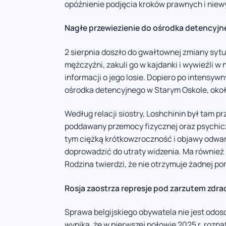
opóźnienie podjęcia kroków prawnych i niew
Nagłe przewiezienie do ośrodka detencyj
2 sierpnia doszło do gwałtownej zmiany sytua
mężczyźni, zakuli go w kajdanki i wywieźli w
informacji o jego losie. Dopiero po intensyw
ośrodka detencyjnego w Starym Oskole, około
Według relacji siostry, Loshchinin był tam 
poddawany przemocy fizycznej oraz psychicz
tym ciężką krótkowzroczność i objawy odwars
doprowadzić do utraty widzenia. Ma również
Rodzina twierdzi, że nie otrzymuje żadnej p
Rosja zaostrza represje pod zarzutem zdra
Sprawa belgijskiego obywatela nie jest odos
wynika, że w pierwszej połowie 2025 r. rozp