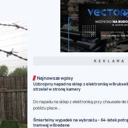
R E K L A M A
Najnowsze wpisy
Uzbrojony napad na sklep z elektroniką w Bruksel
strzelał w stronę kamery
Do napadu na sklep z elektroniką przy chaussée de 
pobliżu place...
Śmiertelny wypadek na wybrzeżu – 64-latek potr
tramwaj w Bredene