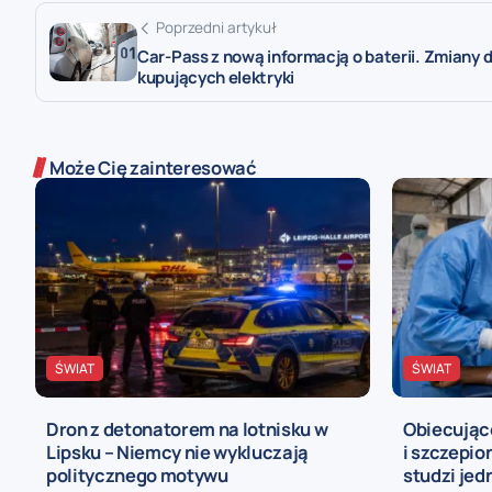
Poprzedni artykuł
Car-Pass z nową informacją o baterii. Zmiany d
kupujących elektryki
Może Cię zainteresować
ŚWIAT
ŚWIAT
Dron z detonatorem na lotnisku w
Obiecując
Lipsku – Niemcy nie wykluczają
i szczepio
politycznego motywu
studzi jed