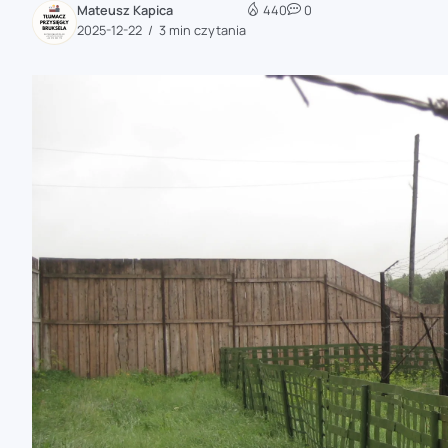
Mateusz Kapica
440
0
zaobserwuj nas
2025-12-22
3 min czytania
zaobserwuj nas
zaobserwuj nas
zaobserwuj nas