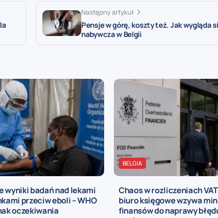
Następny artykuł
la
Pensje w górę, koszty też. Jak wygląda s
nabywcza w Belgii
BELGIA
e wyniki badań nad lekami
Chaos w rozliczeniach VAT 
nkami przeciw eboli – WHO
biuro księgowe wzywa min
nak oczekiwania
finansów do naprawy błęd