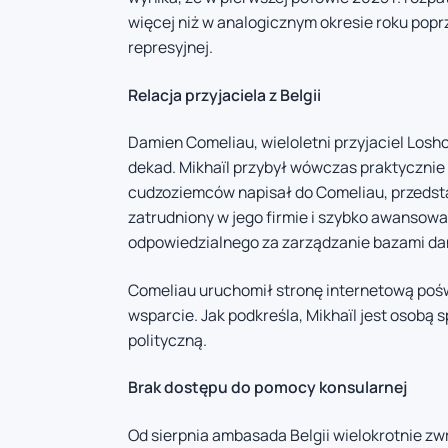
więcej niż w analogicznym okresie roku popr
represyjnej.
Relacja przyjaciela z Belgii
Damien Comeliau, wieloletni przyjaciel Losh
dekad. Mikhaïl przybył wówczas praktycznie b
cudzoziemców napisał do Comeliau, przedsta
zatrudniony w jego firmie i szybko awansow
odpowiedzialnego za zarządzanie bazami da
Comeliau uruchomił stronę internetową pośw
wsparcie. Jak podkreśla, Mikhaïl jest osobą
polityczną.
Brak dostępu do pomocy konsularnej
Od sierpnia ambasada Belgii wielokrotnie zw