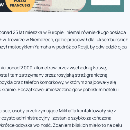
ponad 25 lat mieszka w Europie i niemal równie długo posiada
ał w Trewirze w Niemczech, gdzie pracował dla luksemburskich
ruszył motocyklem Yamaha w podróż do Rosji, by odwiedzić ojca
aniu ponad 2 000 kilometrów przez wschodnią Łotwę,
ostał tam zatrzymany przez rosyjską straż graniczną.
ocykla oraz telefon komórkowy, w którym znajdowały się
rainie. Początkowo umieszczono go w pobliskim hotelu i
olsce, osoby przetrzymujące Mikhaïla kontaktowały się z
 czysto administracyjny i zostanie szybko zakończona.
rótce odzyska wolność. Zdaniem bliskich miało to na celu