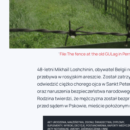
"
File:The fence at the old GULag in Pe
48-letni Mikhaïl Loshchinin, obywatel Belgi
przebywa w rosyjskim areszcie. Został zatrz
odwiedzić ciężko chorego ojca w Sankt Pete
oraz naruszenia bezpieczeństwa narodowego,
Rodzina twierdzi, że mężczyzna został bezp
przed sądem w Pskowie, mieście położonym ni