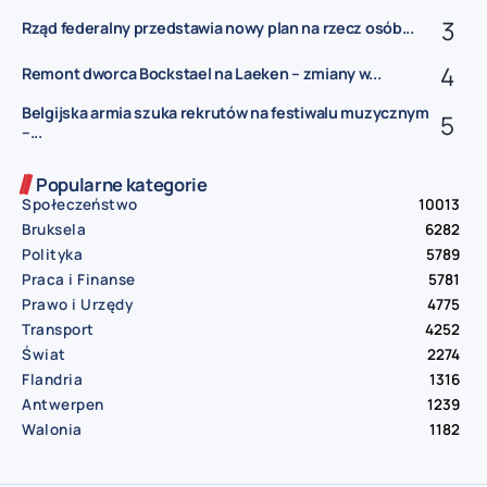
Rząd federalny przedstawia nowy plan na rzecz osób...
Remont dworca Bockstael na Laeken – zmiany w...
Belgijska armia szuka rekrutów na festiwalu muzycznym
–...
Popularne kategorie
Społeczeństwo
10013
Bruksela
6282
Polityka
5789
Praca i Finanse
5781
Prawo i Urzędy
4775
Transport
4252
Świat
2274
Flandria
1316
Antwerpen
1239
Walonia
1182