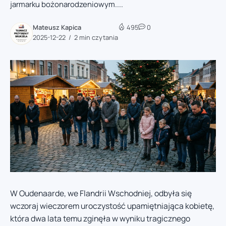
jarmarku bożonarodzeniowym....
Mateusz Kapica
495
0
2025-12-22
2 min czytania
W Oudenaarde, we Flandrii Wschodniej, odbyła się
wczoraj wieczorem uroczystość upamiętniająca kobietę,
która dwa lata temu zginęła w wyniku tragicznego