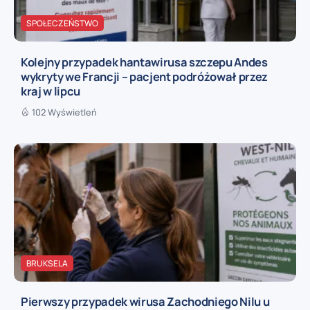
SPOŁECZEŃSTWO
Kolejny przypadek hantawirusa szczepu Andes
wykryty we Francji – pacjent podróżował przez
kraj w lipcu
102 Wyświetleń
BRUKSELA
Pierwszy przypadek wirusa Zachodniego Nilu u