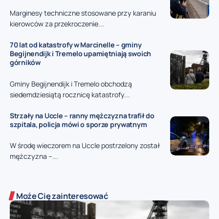
Marginesy techniczne stosowane przy karaniu
kierowców za przekroczenie...
70 lat od katastrofy w Marcinelle – gminy
Begijnendijk i Tremelo upamiętniają swoich
górników
Gminy Begijnendijk i Tremelo obchodzą
siedemdziesiątą rocznicę katastrofy...
Strzały na Uccle – ranny mężczyzna trafił do
szpitala, policja mówi o sporze prywatnym
W środę wieczorem na Uccle postrzelony został
mężczyzna –...
Może Cię zainteresować