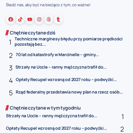
Śledź nas, aby być na bieżąco z tym, co ważne!
Chętnie czytane dziś
Techniczne marginesy błędu przy pomiarze prędkości
pozostają bez...
70 lat od katastrofy w Marcinelle – gminy...
Strzały na Uccle – ranny mężczyzna trafił do...
Opłaty Recupel wzrosną od 2027 roku – podwyżki...
Rząd federalny przedstawia nowy plan na rzecz osób...
Chętnie czytane w tym tygodniu
Strzały na Uccle – ranny mężczyzna trafił do...
Opłaty Recupel wzrosną od 2027 roku – podwyżki...