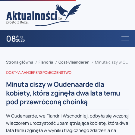
08
Aug
2026
Strona główna
Flandria
Oost-Vlaanderen
Minuta ciszy w Oudenaarde dla kobiety, która zginęła dwa lata temu pod przewróconą choinką
/
/
/
OOST-VLAANDEREN
SPOŁECZEŃSTWO
Minuta ciszy w Oudenaarde dla
kobiety, która zginęła dwa lata temu
pod przewróconą choinką
W Oudenaarde, we Flandrii Wschodniej, odbyła się wczoraj
wieczorem uroczystość upamiętniająca kobietę, która dwa
lata temu zginęła w wyniku tragicznego zdarzenia na