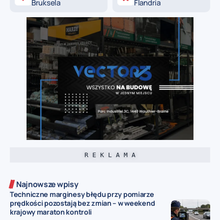
Bruksela
Flandria
R E K L A M A
Najnowsze wpisy
Techniczne marginesy błędu przy pomiarze
prędkości pozostają bez zmian – w weekend
krajowy maraton kontroli