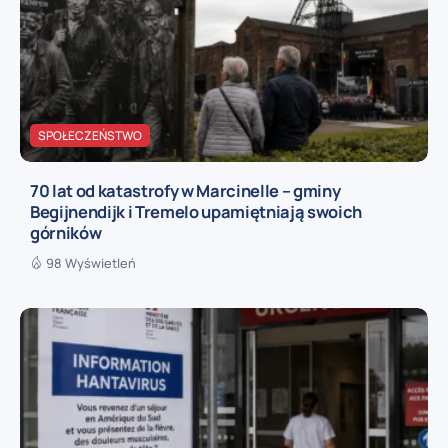
SPOŁECZEŃSTWO
70 lat od katastrofy w Marcinelle – gminy
Begijnendijk i Tremelo upamiętniają swoich
górników
98 Wyświetleń