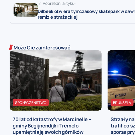
Poprzedni artykuł
Dilbeek otwiera tymczasowy skatepark w daw
remizie strażackiej
Może Cię zainteresować
SPOŁECZEŃSTWO
BRUKSELA
70 lat od katastrofy w Marcinelle –
Strzały n
gminy Begijnendijk i Tremelo
trafił do s
upamiętniają swoich górników
sporze pr