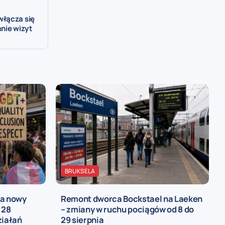
włącza się
nie wizyt
BRUKSELA
ia nowy
Remont dworca Bockstael na Laeken
 28
– zmiany w ruchu pociągów od 8 do
ziałań
29 sierpnia