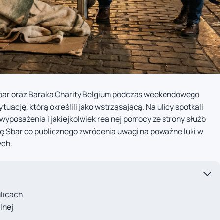
Sbar oraz Baraka Charity Belgium podczas weekendowego
ytuację, którą określili jako wstrząsającą. Na ulicy spotkali
yposażenia i jakiejkolwiek realnej pomocy ze strony służb
ję Sbar do publicznego zwrócenia uwagi na poważne luki w
ych.
ulicach
lnej