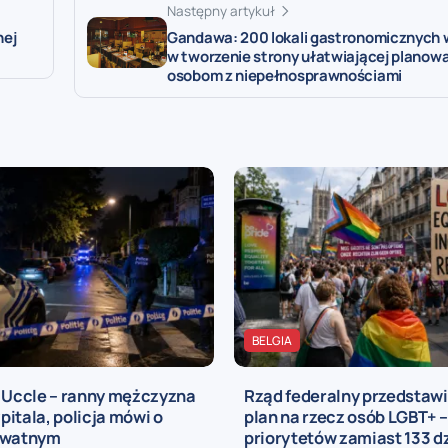
Następny artykuł
nej
Gandawa: 200 lokali gastronomicznych 
w tworzenie strony ułatwiającej planowa
osobom z niepełnosprawnościami
BELGIA
a Uccle – ranny mężczyzna
Rząd federalny przedstaw
zpitala, policja mówi o
plan na rzecz osób LGBT+ –
ywatnym
priorytetów zamiast 133 d