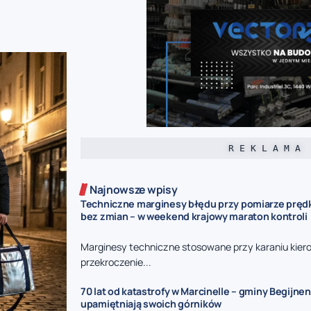
R E K L A M A
Najnowsze wpisy
Techniczne marginesy błędu przy pomiarze prędk
bez zmian – w weekend krajowy maraton kontroli
Marginesy techniczne stosowane przy karaniu kie
przekroczenie...
70 lat od katastrofy w Marcinelle – gminy Begijnen
upamiętniają swoich górników