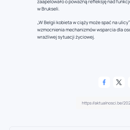
zaapelowało o poważną refleksję nad funk
w Brukseli.
„W Belgii kobieta w ciąży może spać na ulicy
wzmocnienia mechanizmów wsparcia dla osób
wrażliwej sytuacji życiowej.