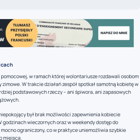
icach
i pomocowej, w ramach której wolontariusze rozdawali osobom
y zimowe. W trakcie działań zespół spotkał samotną kobietę w
bardziej podstawowych rzeczy – ani śpiwora, ani zapasowych
iążowych.
 niepokojący był brak możliwości zapewnienia kobiecie
W godzinach wieczornych oraz w weekendy dostęp do
 mocno ograniczony, co w praktyce uniemożliwia szybkie
o miejsca.