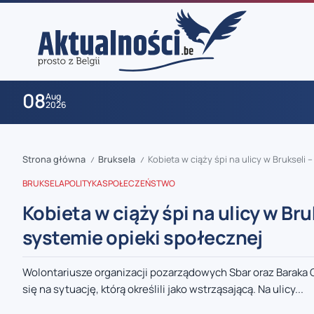
08
Aug
2026
Strona główna
Bruksela
Kobieta w ciąży śpi na ulicy w Brukseli
/
/
BRUKSELA
POLITYKA
SPOŁECZEŃSTWO
Kobieta w ciąży śpi na ulicy w Br
systemie opieki społecznej
zaobserwuj nas
Wolontariusze organizacji pozarządowych Sbar oraz Baraka 
się na sytuację, którą określili jako wstrząsającą. Na ulicy...
zaobserwuj nas