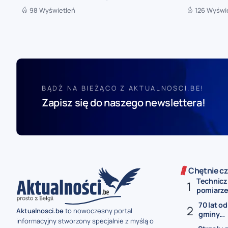
98 Wyświetleń
126 Wyświ
BĄDŹ NA BIEŻĄCO Z AKTUALNOSCI.BE!
Zapisz się do naszego newslettera!
Chętnie cz
Technicz
pomiarze 
70 lat od
Aktualnosci.be
to nowoczesny portal
gminy...
informacyjny stworzony specjalnie z myślą o