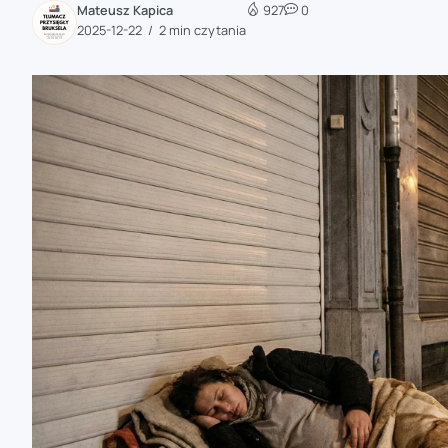
Mateusz Kapica
927
0
zaobserwuj nas
2025-12-22
2 min czytania
zaobserwuj nas
zaobserwuj nas
zaobserwuj nas