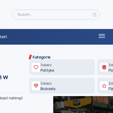
takt
Kategorie
Zobacz
Zo
Polityka
Po
h w
Zobacz
Zo
Bruksela
Fl
seli natknęli