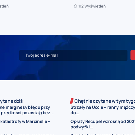
etleń
112 Wyświetleń
ytane dziś
Chętnie czytane w tym tyg
ne marginesy błędu przy
Strzały na Uccle – ranny mężczy
prędkości pozostają bez...
do...
 katastrofy w Marcinelle –
Opłaty Recupel wzrosną od 2027
podwyżki...