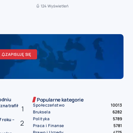
124 Wyświetleń
ZAPISUJĘ SIĘ
odniu
Popularne kategorie
Społeczeństwo
10013
zna trafił
Bruksela
6282
Polityka
5789
 roku –
Praca i Finanse
5781
Prawo i Urzędy
4775