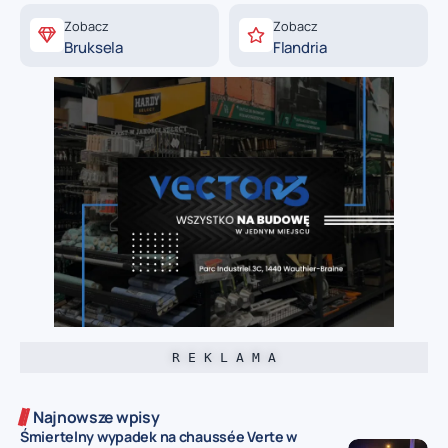
Zobacz
Zobacz
Bruksela
Flandria
R E K L A M A
Najnowsze wpisy
Śmiertelny wypadek na chaussée Verte w