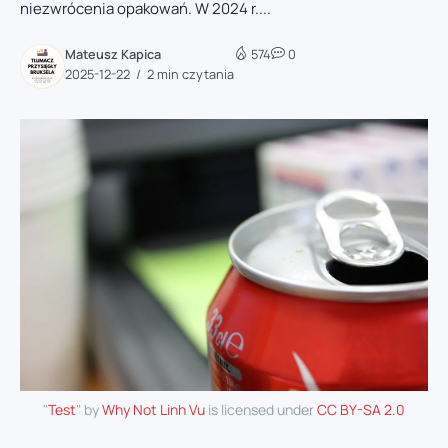
niezwrócenia opakowań. W 2024 r....
Mateusz Kapica
574
0
2025-12-22
2 min czytania
"
Test
" by
Why Not Linh Vu
is licensed under
CC BY-SA 2.0