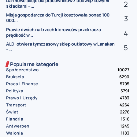
Darmowe akcje dla pracowników z obowiązkowymi
składkami –...
Misja gospodarcza do Turcji kosztowała ponad 100
000...
Prawie dwóch na trzech kierowców przekracza
prędkość w...
ALDI otwiera tymczasowy sklep outletowy w Lanaken
–...
Popularne kategorie
Społeczeństwo
10027
Bruksela
6290
Praca i Finanse
5795
Polityka
5791
Prawo i Urzędy
4783
Transport
4264
Świat
2276
Flandria
1316
Antwerpen
1245
Walonia
1183