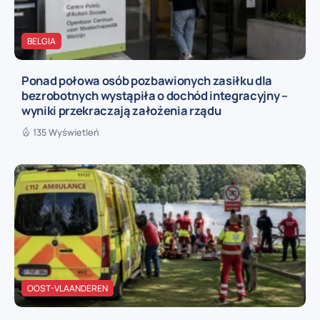
BELGIA
Ponad połowa osób pozbawionych zasiłku dla
bezrobotnych wystąpiła o dochód integracyjny –
wyniki przekraczają założenia rządu
135 Wyświetleń
OOST-VLAANDEREN