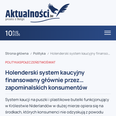
10
Aug
2026
Strona główna
Polityka
Holenderski system kaucyjny finansowany głównie przez… zapominalskich konsumentów
/
/
POLITYKA
SPOŁECZEŃSTWO
ŚWIAT
Holenderski system kaucyjny
finansowany głównie przez…
zapominalskich konsumentów
System kaucji na puszki i plastikowe butelki funkcjonujący
w Królestwie Niderlandów w dużej mierze opiera się na
środkach, których konsumenci nie odzyskują z powodu