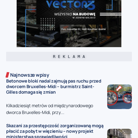
R E K L A M A
Najnowsze wpisy
Betonowe bloki nadal zajmują pas ruchu przed
dworcem Bruxelles-Midi – burmistrz Saint-
Gilles domaga się zmian
Kilkadziesiąt metrów od międzynarodowego
dworca Bruxelles-Midi, przy...
Skazani za przestępczość zorganizowaną mogą
płacić za pobyt w więzieniu – nowy projekt
ministerstwa sprawiedliwości