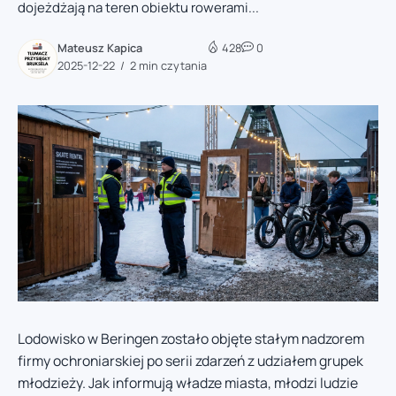
dojeżdżają na teren obiektu rowerami...
Mateusz Kapica
428
0
2025-12-22
2 min czytania
Lodowisko w Beringen zostało objęte stałym nadzorem
firmy ochroniarskiej po serii zdarzeń z udziałem grupek
młodzieży. Jak informują władze miasta, młodzi ludzie