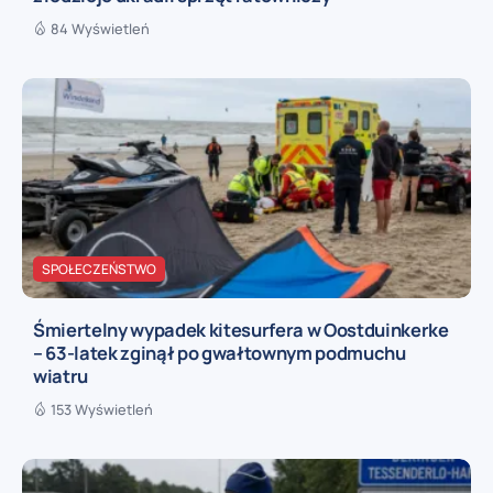
84 Wyświetleń
SPOŁECZEŃSTWO
Śmiertelny wypadek kitesurfera w Oostduinkerke
– 63-latek zginął po gwałtownym podmuchu
wiatru
153 Wyświetleń