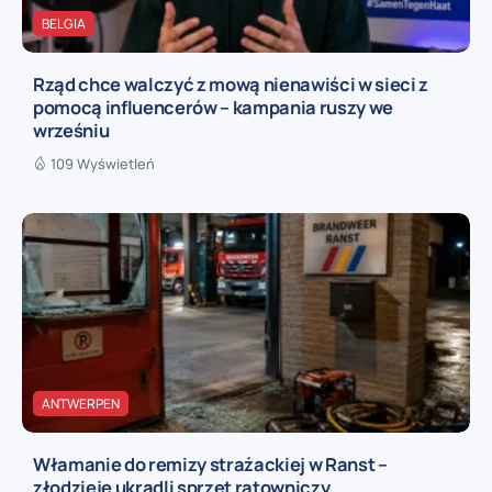
BELGIA
Rząd chce walczyć z mową nienawiści w sieci z
pomocą influencerów – kampania ruszy we
wrześniu
109 Wyświetleń
ANTWERPEN
Włamanie do remizy strażackiej w Ranst –
złodzieje ukradli sprzęt ratowniczy