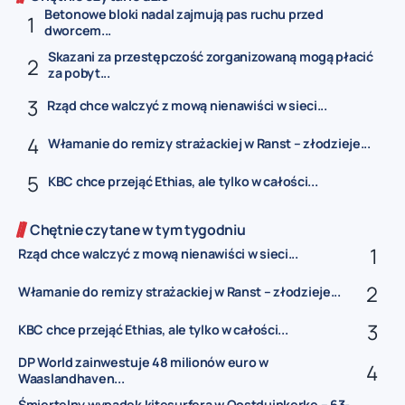
Betonowe bloki nadal zajmują pas ruchu przed
dworcem...
Skazani za przestępczość zorganizowaną mogą płacić
za pobyt...
Rząd chce walczyć z mową nienawiści w sieci...
Włamanie do remizy strażackiej w Ranst – złodzieje...
KBC chce przejąć Ethias, ale tylko w całości...
Chętnie czytane w tym tygodniu
Rząd chce walczyć z mową nienawiści w sieci...
Włamanie do remizy strażackiej w Ranst – złodzieje...
KBC chce przejąć Ethias, ale tylko w całości...
DP World zainwestuje 48 milionów euro w
Waaslandhaven...
Śmiertelny wypadek kitesurfera w Oostduinkerke – 63-