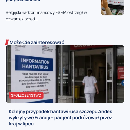
Belgijski nadzór finansowy FSMA ostrzegł w
czwartek przed...
Może Cię zainteresować
SPOŁECZEŃSTWO
Kolejny przypadek hantawirusa szczepu Andes
wykryty we Francji – pacjent podróżował przez
kraj w lipcu