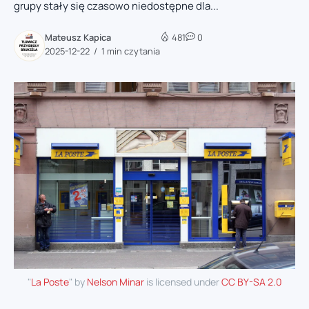
grupy stały się czasowo niedostępne dla...
Mateusz Kapica
481
0
2025-12-22
1 min czytania
"
La Poste
" by
Nelson Minar
is licensed under
CC BY-SA 2.0