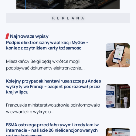
R E K L A M A
Najnowsze wpisy
Podpis elektroniczny w aplikacji MyGov –
koniec z czytnikiem karty tożsamości
Mieszkańcy Belgii będą wkrótce mogli
podpisywać dokumenty elektronicznie...
Kolejny przypadek hantawirusa szczepu Andes
wykryty we Francji – pacjent podróżował przez
kraj w lipcu
Francuskie ministerstwo zdrowia poinformowało
w czwartek o wykryciu...
FSMA ostrzega przed fałszywymi kredytami w
internecie – na liście 26 nielicencjonowanych
pożyczkodawców