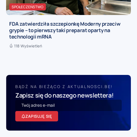
SPOŁECZEŃSTWO
FDA zatwierdziła szczepionkę Moderny przeciw
grypie – to pierwszy taki preparat oparty na
technologii mRNA
118 Wyświetleń
BĄDŹ NA BIEŻĄCO Z AKTUALNOSCI.BE!
Zapisz się do naszego newslettera!
ZAPISUJĘ SIĘ