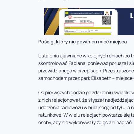
Pościg, który nie powinien mieć miejsca
Ustalenia ujawniane w kolejnych dniach po tr
skontrolować Fabiana, ponieważ poruszał si
przewidzianego w przepisach. Przestraszone 
samochodem przez park Élisabeth – miejsce 
Od pierwszych godzin po zdarzeniu świadkowi
z nich relacjonował, że słyszał nadjeżdżają
uderzenia radiowozu w hulajnogę od tyłu, a
ratunkowe. W wielu relacjach powtarza się t
osoby, aby nie wykonywały zdjęć ani nagrań.