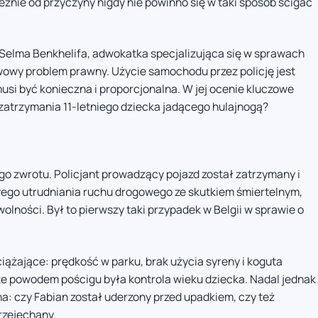
eżnie od przyczyny nigdy nie powinno się w taki sposób ścigać
Selma Benkhelifa, adwokatka specjalizująca się w sprawach
owy problem prawny. Użycie samochodu przez policję jest
musi być konieczna i proporcjonalna. W jej ocenie kluczowe
 zatrzymania 11-letniego dziecka jadącego hulajnogą?
go zwrotu. Policjant prowadzący pojazd został zatrzymany i
iwego utrudniania ruchu drogowego ze skutkiem śmiertelnym,
olności. Był to pierwszy taki przypadek w Belgii w sprawie o
ążające: prędkość w parku, brak użycia syreny i koguta
e powodem pościgu była kontrola wieku dziecka. Nadal jednak
: czy Fabian został uderzony przed upadkiem, czy też
przejechany.