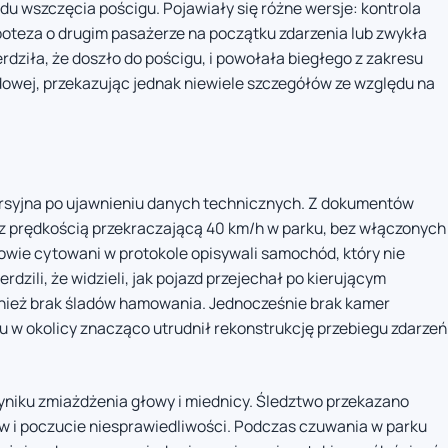
u wszczęcia pościgu. Pojawiały się różne wersje: kontrola
ipoteza o drugim pasażerze na początku zdarzenia lub zwykła
dziła, że doszło do pościgu, i powołała biegłego z zakresu
owej, przekazując jednak niewiele szczegółów ze względu na
wersyjna po ujawnieniu danych technicznych. Z dokumentów
ę z prędkością przekraczającą 40 km/h w parku, bez włączonych
wie cytowani w protokole opisywali samochód, który nie
rdzili, że widzieli, jak pojazd przejechał po kierującym
ież brak śladów hamowania. Jednocześnie brak kamer
u w okolicy znacząco utrudnił rekonstrukcję przebiegu zdarzeń
yniku zmiażdżenia głowy i miednicy. Śledztwo przekazano
ew i poczucie niesprawiedliwości. Podczas czuwania w parku