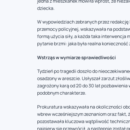
jedna z mieszkanek mówiła wprost, że niezal
dziecka.
W wypowiedziach zebranych przez redakcję 
przemocy policyjnej, wskazywała na podstaw
formą użycia siły, a każda taka interwencja 
pytanie brzmi: jaka była realna konieczność
Wstrząs w wymiarze sprawiedliwości
Tydzień po tragedii doszło do nieoczekiwane
osadzony w areszcie. Usłyszał zarzut złośl
zagrożony karą od 20 do 30 lat pozbawienia w
podobnym charakterze.
Prokuratura wskazywała na okoliczności obci
wbrew wcześniejszym zeznaniom oraz fakt, ż
pozostawała kluczowa wątpliwość techniczna
najpierw się przewrócił, a następnie został 