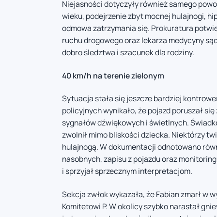
Niejasności dotyczyły również samego powod
wieku, podejrzenie zbyt mocnej hulajnogi, h
odmowa zatrzymania się. Prokuratura potwier
ruchu drogowego oraz lekarza medycyny sąd
dobro śledztwa i szacunek dla rodziny.
40 km/h na terenie zielonym
Sytuacja stała się jeszcze bardziej kontro
policyjnych wynikało, że pojazd poruszał si
sygnałów dźwiękowych i świetlnych. Świadko
zwolnił mimo bliskości dziecka. Niektórzy twie
hulajnogą. W dokumentacji odnotowano równ
nasobnych, zapisu z pojazdu oraz monitoring
i sprzyjał sprzecznym interpretacjom.
Sekcja zwłok wykazała, że Fabian zmarł w w
Komitetowi P. W okolicy szybko narastał gni