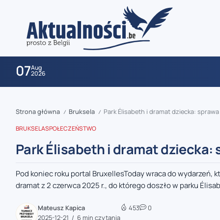
07
Aug
2026
Strona główna
Bruksela
Park Élisabeth i dramat dziecka: sprawa
/
/
BRUKSELA
SPOŁECZEŃSTWO
Park Élisabeth i dramat dziecka:
Pod koniec roku portal BruxellesToday wraca do wydarzeń, k
zaobserwuj nas
dramat z 2 czerwca 2025 r., do którego doszło w parku Élisabe
zaobserwuj nas
Mateusz Kapica
453
0
2025-12-21
6 min czytania