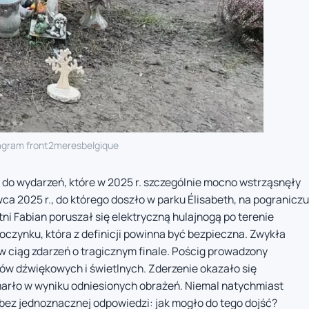
agram front2meresbelgique
 do wydarzeń, które w 2025 r. szczególnie mocno wstrząsnęły
wca 2025 r., do którego doszło w parku Élisabeth, na pograniczu
tni Fabian poruszał się elektryczną hulajnogą po terenie
oczynku, która z definicji powinna być bezpieczna. Zwykła
 w ciąg zdarzeń o tragicznym finale. Pościg prowadzony
w dźwiękowych i świetlnych. Zderzenie okazało się
zmarło w wyniku odniesionych obrażeń. Niemal natychmiast
e bez jednoznacznej odpowiedzi: jak mogło do tego dojść?