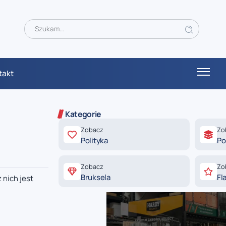
takt
Kategorie
Zobacz
Zo
Polityka
Po
Zobacz
Zo
Bruksela
Fl
 nich jest