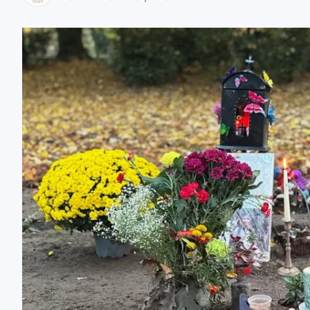
zaobserwuj nas
zaobserwuj nas
zaobserwuj nas
zaobserwuj nas