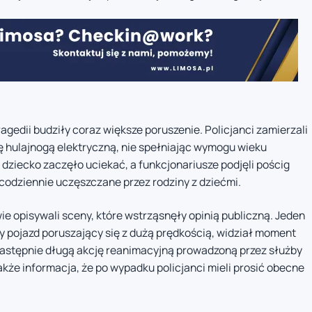
agedii budziły coraz większe poruszenie. Policjanci zamierzali
ę hulajnogą elektryczną, nie spełniając wymogu wieku
dziecko zaczęło uciekać, a funkcjonariusze podjęli pościg
codziennie uczęszczane przez rodziny z dziećmi.
e opisywali sceny, które wstrząsnęły opinią publiczną. Jeden
cy pojazd poruszający się z dużą prędkością, widział moment
 następnie długą akcję reanimacyjną prowadzoną przez służby
akże informacja, że po wypadku policjanci mieli prosić obecne