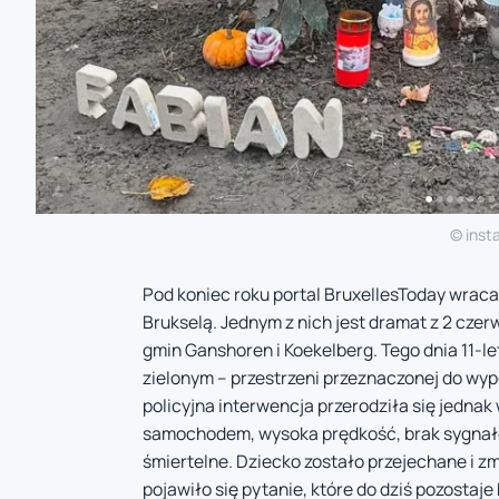
© inst
Pod koniec roku portal BruxellesToday wraca
Brukselą. Jednym z nich jest dramat z 2 czer
gmin Ganshoren i Koekelberg. Tego dnia 11-le
zielonym – przestrzeni przeznaczonej do wyp
policyjna interwencja przerodziła się jednak
samochodem, wysoka prędkość, brak sygnałó
śmiertelne. Dziecko zostało przejechane i 
pojawiło się pytanie, które do dziś pozostaj