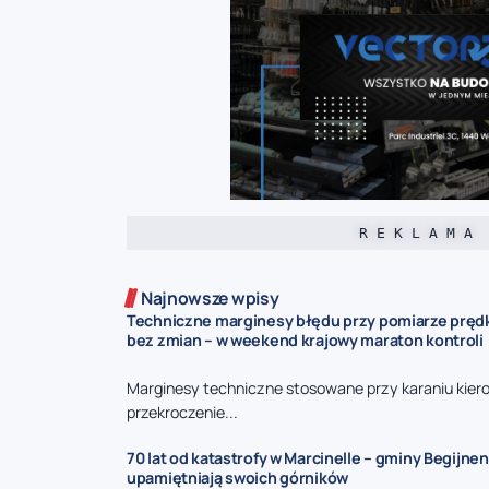
R E K L A M A
Najnowsze wpisy
Techniczne marginesy błędu przy pomiarze prędk
bez zmian – w weekend krajowy maraton kontroli
Marginesy techniczne stosowane przy karaniu kie
przekroczenie...
70 lat od katastrofy w Marcinelle – gminy Begijnen
upamiętniają swoich górników