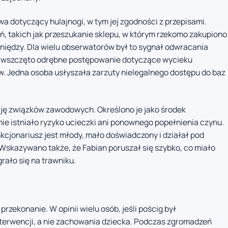
 dotyczący hulajnogi, w tym jej zgodności z przepisami.
, takich jak przeszukanie sklepu, w którym rzekomo zakupiono
eniędzy. Dla wielu obserwatorów był to sygnał odwracania
e wszczęto odrębne postępowanie dotyczące wycieku
. Jedna osoba usłyszała zarzuty nielegalnego dostępu do baz
cję związków zawodowych. Określono je jako środek
ie istniało ryzyko ucieczki ani ponownego popełnienia czynu.
nkcjonariusz jest młody, mało doświadczony i działał pod
Wskazywano także, że Fabian poruszał się szybko, co miało
rało się na trawniku.
rzekonanie. W opinii wielu osób, jeśli pościg był
 interwencji, a nie zachowania dziecka. Podczas zgromadzeń