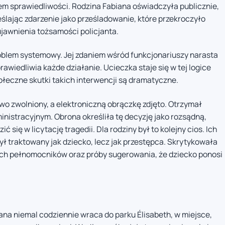
em sprawiedliwości. Rodzina Fabiana oświadczyła publicznie,
eślając zdarzenie jako prześladowanie, które przekroczyło
ujawnienia tożsamości policjanta.
blem systemowy. Jej zdaniem wśród funkcjonariuszy narasta
wiedliwia każde działanie. Ucieczka staje się w tej logice
łeczne skutki takich interwencji są dramatyczne.
owo zwolniony, a elektroniczną obrączkę zdjęto. Otrzymał
nistracyjnym. Obrona określiła tę decyzję jako rozsądną,
 się w licytację tragedii. Dla rodziny był to kolejny cios. Ich
ył traktowany jak dziecko, lecz jak przestępca. Skrytykowała
i ich pełnomocników oraz próby sugerowania, że dziecko ponosi
iana niemal codziennie wraca do parku Élisabeth, w miejsce,