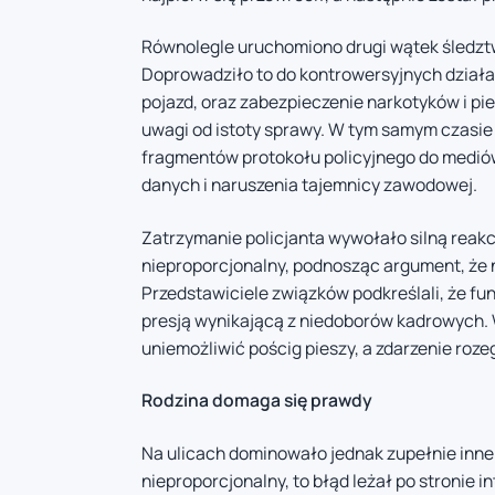
Równolegle uruchomiono drugi wątek śledztwa
Doprowadziło to do kontrowersyjnych działań
pojazd, oraz zabezpieczenie narkotyków i pi
uwagi od istoty sprawy. W tym samym czasi
fragmentów protokołu policyjnego do mediów
danych i naruszenia tajemnicy zawodowej.
Zatrzymanie policjanta wywołało silną reak
nieproporcjonalny, podnosząc argument, że n
Przedstawiciele związków podkreślali, że fu
presją wynikającą z niedoborów kadrowych. 
uniemożliwić pościg pieszy, a zdarzenie rozeg
Rodzina domaga się prawdy
Na ulicach dominowało jednak zupełnie inne p
nieproporcjonalny, to błąd leżał po stronie