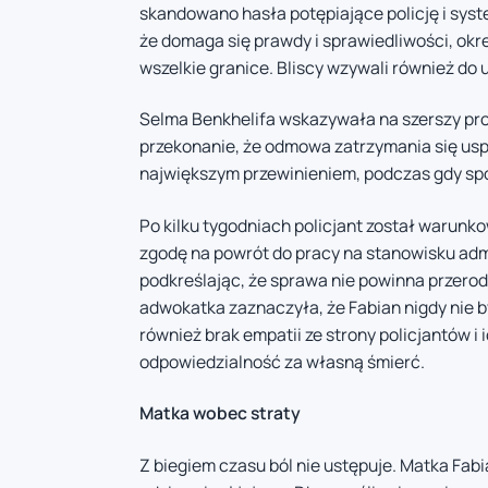
skandowano hasła potępiające policję i syst
że domaga się prawdy i sprawiedliwości, okr
wszelkie granice. Bliscy wzywali również do 
Selma Benkhelifa wskazywała na szerszy pro
przekonanie, że odmowa zatrzymania się uspra
największym przewinieniem, podczas gdy spo
Po kilku tygodniach policjant został warunk
zgodę na powrót do pracy na stanowisku admi
podkreślając, że sprawa nie powinna przerodzić
adwokatka zaznaczyła, że Fabian nigdy nie b
również brak empatii ze strony policjantów 
odpowiedzialność za własną śmierć.
Matka wobec straty
Z biegiem czasu ból nie ustępuje. Matka Fab