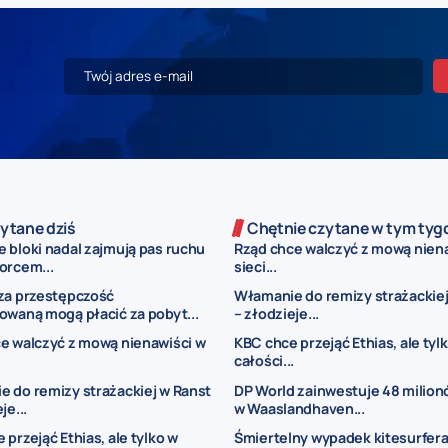
ytane dziś
Chętnie czytane w tym tyg
 bloki nadal zajmują pas ruchu
Rząd chce walczyć z mową nien
orcem...
sieci...
za przestępczość
Włamanie do remizy strażackiej
owaną mogą płacić za pobyt...
– złodzieje...
e walczyć z mową nienawiści w
KBC chce przejąć Ethias, ale tyl
całości...
 do remizy strażackiej w Ranst
DP World zainwestuje 48 milion
je...
w Waaslandhaven...
 przejąć Ethias, ale tylko w
Śmiertelny wypadek kitesurfera