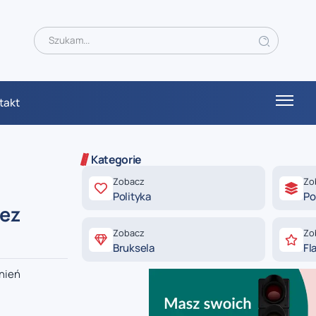
takt
Kategorie
Zobacz
Zo
Polityka
Po
bez
Zobacz
Zo
Bruksela
Fl
lnień