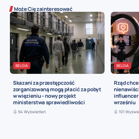
Może Cię zainteresować
BELGIA
BELGIA
Skazani za przestępczość
Rząd chce
zorganizowaną mogą płacić za pobyt
nienawiści
w więzieniu – nowy projekt
influence
ministerstwa sprawiedliwości
wrześniu
94 Wyświetleń
101 Wyświ