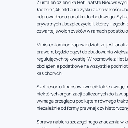
Z ustaleń dziennika Het Laatste Nieuws wyni
łącznie 1,45 mld euro zysku z działalności ub
odprowadzono podatku dochodowego. Sytuac
prywatnych ubezpieczycieli, którzy – zgodni
czwartej swoich zysków w ramach podatku 
Minister Jambon zapowiedział, że jeśli ana
prawem, będzie dążył do zbudowania większo
regulujących tę kwestię. W rozmowie z Het L
obciążenia podatkowe na wszystkie podmioty
kas chorych.
Szef resortu finansów zwrócił także uwagę n
niektórych organizacji zaliczanych do tzw.
wymaga przeglądu pod kątem równego trakt
niezależnie od formy prawnej czy historycz
Sprawa nabiera szczególnego znaczenia w ko