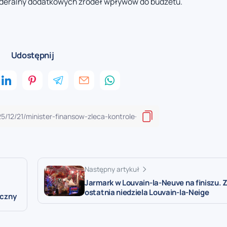
federalny dodatkowych źródeł wpływów do budżetu.
Udostępnij
Następny artykuł
Jarmark w Louvain-la-Neuve na finiszu. 
ostatnia niedziela Louvain-la-Neige
yczny