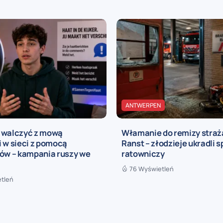
ANTWERPEN
 walczyć z mową
Włamanie do remizy straż
 w sieci z pomocą
Ranst – złodzieje ukradli s
rów – kampania ruszy we
ratowniczy
76 Wyświetleń
etleń