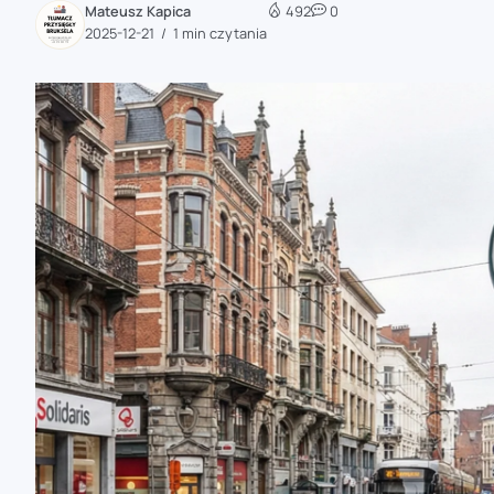
Mateusz Kapica
492
0
zaobserwuj nas
2025-12-21
1 min czytania
zaobserwuj nas
zaobserwuj nas
zaobserwuj nas