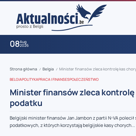
08
Aug
2026
Strona główna
Belgia
Minister finansów zleca kontrolę kas chor
/
/
BELGIA
POLITYKA
PRACA I FINANSE
SPOŁECZEŃSTWO
Minister finansów zleca kontrolę
podatku
zaobserwuj nas
Belgijski minister finansów Jan Jambon z partii N-VA polec
podatkowych, z których korzystają belgijskie kasy chorych...
zaobserwuj nas