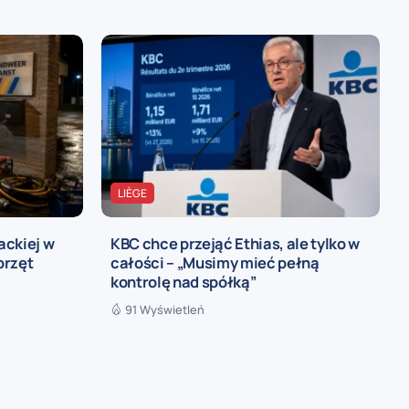
LIÈGE
ackiej w
KBC chce przejąć Ethias, ale tylko w
przęt
całości – „Musimy mieć pełną
kontrolę nad spółką”
91 Wyświetleń