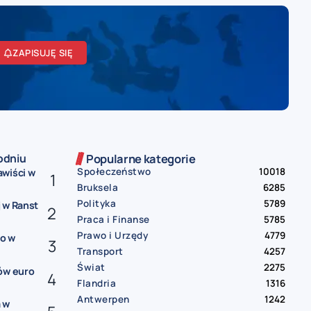
ZAPISUJĘ SIĘ
odniu
Popularne kategorie
Społeczeństwo
10018
awiści w
Bruksela
6285
Polityka
5789
 w Ranst
Praca i Finanse
5785
Prawo i Urzędy
4779
ko w
Transport
4257
Świat
2275
ów euro
Flandria
1316
Antwerpen
1242
 w