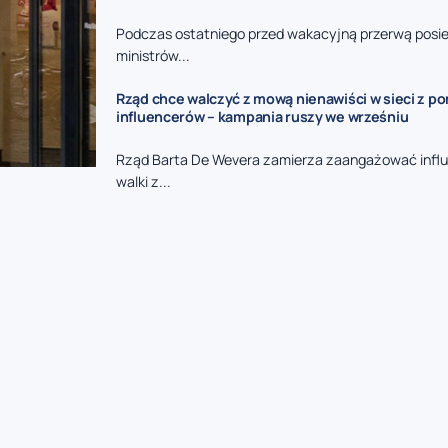
Podczas ostatniego przed wakacyjną przerwą posie
ministrów...
Rząd chce walczyć z mową nienawiści w sieci z p
influencerów – kampania ruszy we wrześniu
Rząd Barta De Wevera zamierza zaangażować infl
walki z...