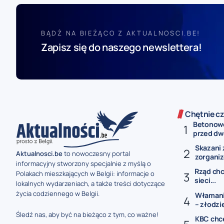
BĄDŹ NA BIEŻĄCO Z AKTUALNOSCI.BE!
Zapisz się do naszego newslettera!
Chętnie cz
Betonowe
przed dw
Skazani 
Aktualnosci.be
to nowoczesny portal
zorganiz
informacyjny stworzony specjalnie z myślą o
Rząd chc
Polakach mieszkających w Belgii: informacje o
sieci...
lokalnych wydarzeniach, a także treści dotyczące
życia codziennego w Belgii.
Włamanie
– złodzie
Śledź nas, aby być na bieżąco z tym, co ważne!
KBC chce