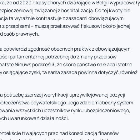
ka, że od 2020 r. kasy chorych działające w Belgii wypracowały
ezpieczeniowej związanej z hospitalizacją. Od tej kwoty nie
ja ta wyraźnie kontrastuje z zasadami obowiązującymi
e z przepisami – muszą przekazywać fiskusowi około jednej
od osób prawnych.
liza potwierdzi zgodność obecnych praktyk z obowiązującym
ści parlamentarnej potrzebnej do zmiany przepisów
aatste Nieuws podkreślił, że skoro państwo nakłada istotne
 osiągające zyski, ta sama zasada powinna dotyczyć również
a potrzebę szerszej weryfikacji uprzywilejowanej pozycji
 społeczeństwa obywatelskiego. Jego zdaniem obecny system
owania wszystkich uczestników rynku ubezpieczeniowego,
nych uwarunkowań działalności.
ntekście trwających prac nad konsolidacją finansów