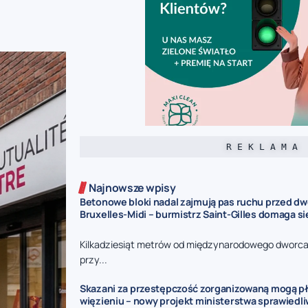
R E K L A M A
Najnowsze wpisy
Betonowe bloki nadal zajmują pas ruchu przed d
Bruxelles-Midi – burmistrz Saint-Gilles domaga s
Kilkadziesiąt metrów od międzynarodowego dworca 
przy...
Skazani za przestępczość zorganizowaną mogą pł
więzieniu – nowy projekt ministerstwa sprawiedl