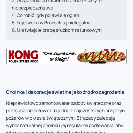
Urządzenia do raclette i fondue – ukryte
niebezpieczeństwo
Co robić, gdy pojawi się ogień
Fajerwerki w Brukseli są nielegalne
Ułatwiajcie pracę służbom ratunkowym
Choinka i dekoracje świetlne jako źródło zagrożenia
Nieprawidłowo zamontowane ozdoby świąteczne oraz
przesuszone drzewka to jedne z najczęstszych przyczyn
pożarów w okresie świątecznym. Strażacy zalecają
wybór naturalnej choinki i jej regularne podlewanie, aby
igły nie wysychały i nie stawały się łatwopalne.