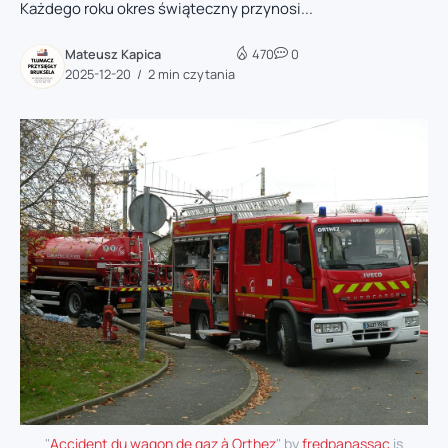
Każdego roku okres świąteczny przynosi...
Mateusz Kapica
470
0
2025-12-20
2 min czytania
"
Accident du wagon de gaz à Orthez
" by
fredpanassac
is