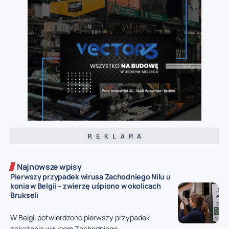
R E K L A M A
Najnowsze wpisy
Pierwszy przypadek wirusa Zachodniego Nilu u
konia w Belgii – zwierzę uśpiono w okolicach
Brukseli
W Belgii potwierdzono pierwszy przypadek
zakażenia wirusem Zachodniego...