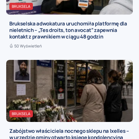
BRUKSELA
Brukselska adwokatura uruchomiła platformę dla
nieletnich – „Tes droits, ton avocat” zapewnia
kontakt z prawnikiem w ciągu 48 godzin
50 Wyświetleń
BRUKSELA
Zabójstwo właściciela nocnego sklepu na Ixelles –
w urzędzie gminy otwarto księgę kondolencyjną