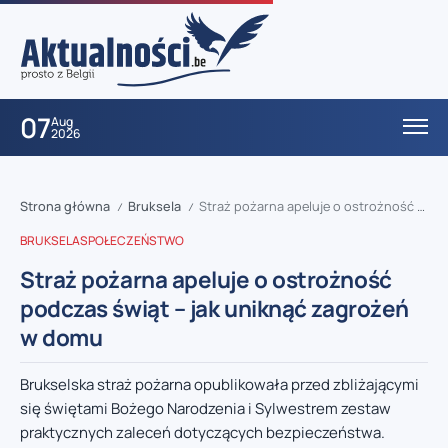
07
Aug
2026
Strona główna
Bruksela
Straż pożarna apeluje o ostrożność podczas świąt – jak uniknąć zagrożeń w domu
/
/
BRUKSELA
SPOŁECZEŃSTWO
Straż pożarna apeluje o ostrożność
podczas świąt – jak uniknąć zagrożeń
w domu
Brukselska straż pożarna opublikowała przed zbliżającymi
się świętami Bożego Narodzenia i Sylwestrem zestaw
praktycznych zaleceń dotyczących bezpieczeństwa.