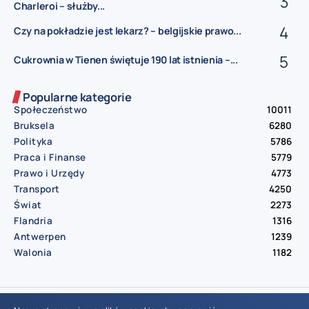
Charleroi – służby...
Czy na pokładzie jest lekarz? – belgijskie prawo...
Cukrownia w Tienen świętuje 190 lat istnienia –...
Popularne kategorie
Społeczeństwo
10011
Bruksela
6280
Polityka
5786
Praca i Finanse
5779
Prawo i Urzędy
4773
Transport
4250
Świat
2273
Flandria
1316
Antwerpen
1239
Walonia
1182
© Aktualnosci.be – All Right Reserved 2016-2026