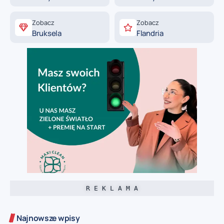
Zobacz
Zobacz
Bruksela
Flandria
R E K L A M A
Najnowsze wpisy