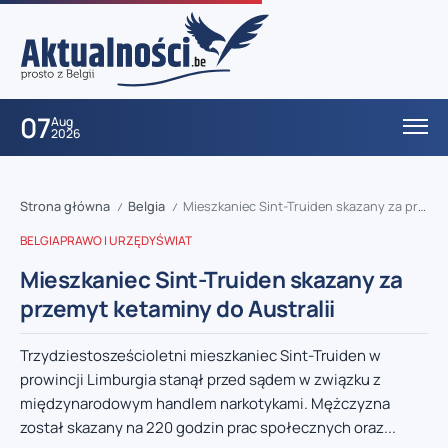
07
Aug
2026
Strona główna
Belgia
Mieszkaniec Sint-Truiden skazany za przemyt ketaminy do Australii
/
/
BELGIA
PRAWO I URZĘDY
ŚWIAT
Mieszkaniec Sint-Truiden skazany za
przemyt ketaminy do Australii
Trzydziestosześcioletni mieszkaniec Sint-Truiden w
prowincji Limburgia stanął przed sądem w związku z
międzynarodowym handlem narkotykami. Mężczyzna
został skazany na 220 godzin prac społecznych oraz...