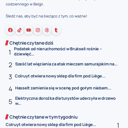
codziennego w Belgii.
Śledź nas, aby być na bieżąco z tym, co ważne!
Chętnie czytane dziś
Podatek od nieruchomości w Brukseli rośnie –
dziewięć...
Sześć lat więzienia za atak mieczem samurajskim na...
Colruyt otwiera nowy sklep dla firm pod Liège...
Hasselt zamienia się w scenę pod gołym niebem...
Elektryczna dorożka dla turystów uderzyła w drzewo
w...
Chętnie czytane w tym tygodniu
Colruyt otwiera nowy sklep dla firm pod Liège...