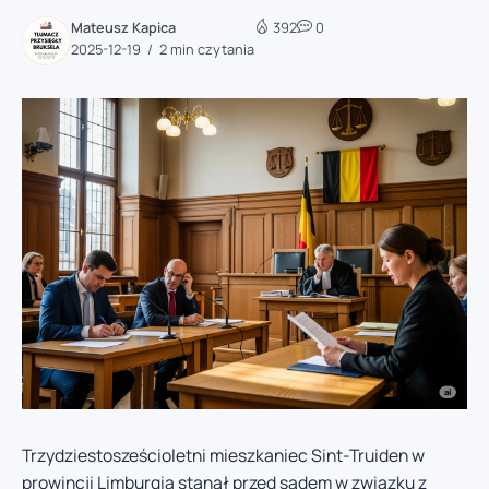
Mateusz Kapica
392
0
2025-12-19
2 min czytania
Trzydziestosześcioletni mieszkaniec Sint-Truiden w
prowincji Limburgia stanął przed sądem w związku z