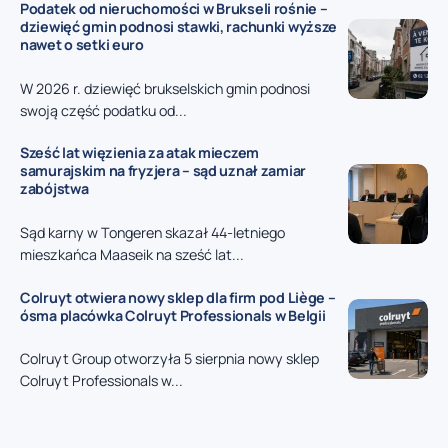
Podatek od nieruchomości w Brukseli rośnie –
dziewięć gmin podnosi stawki, rachunki wyższe
nawet o setki euro
W 2026 r. dziewięć brukselskich gmin podnosi
swoją część podatku od...
Sześć lat więzienia za atak mieczem
samurajskim na fryzjera – sąd uznał zamiar
zabójstwa
Sąd karny w Tongeren skazał 44-letniego
mieszkańca Maaseik na sześć lat...
Colruyt otwiera nowy sklep dla firm pod Liège –
ósma placówka Colruyt Professionals w Belgii
Colruyt Group otworzyła 5 sierpnia nowy sklep
Colruyt Professionals w...