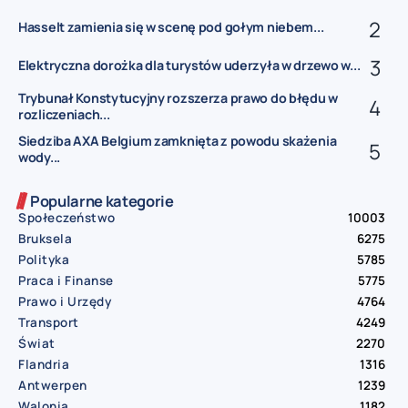
Hasselt zamienia się w scenę pod gołym niebem...
Elektryczna dorożka dla turystów uderzyła w drzewo w...
Trybunał Konstytucyjny rozszerza prawo do błędu w
rozliczeniach...
Siedziba AXA Belgium zamknięta z powodu skażenia
wody...
Popularne kategorie
Społeczeństwo
10003
Bruksela
6275
Polityka
5785
Praca i Finanse
5775
Prawo i Urzędy
4764
Transport
4249
Świat
2270
Flandria
1316
Antwerpen
1239
Walonia
1182