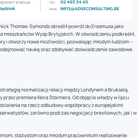
ą Nick Thomas-Symonds określił powrót do Erasmusa jako
ia mieszkańców Wysp Brytyjskich. W oświadczeniu podkreślił,
ery i otworzy nowe możliwości, pozwalając młodym ludziom –
 podejmować naukę oraz zdobywać doświadczenie zawodowe
strategię normalizacji relacji między Londynem a Brukselą,
y przez premiera Keira Starmera. Od objęcia władzy w lipcu
 działania na rzecz odbudowy współpracy z europejskimi
serwatystów, zarówno podczas negocjacji brexitowych, jak i w
zniom, stażystom oraz młodym pracownikom realizowanie