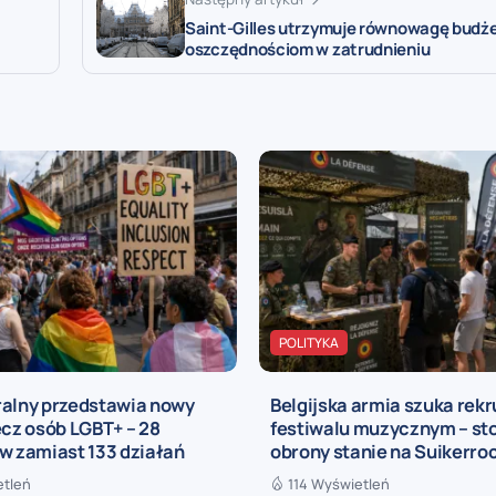
Saint-Gilles utrzymuje równowagę budże
oszczędnościom w zatrudnieniu
POLITYKA
ralny przedstawia nowy
Belgijska armia szuka rek
ecz osób LGBT+ – 28
festiwalu muzycznym – st
w zamiast 133 działań
obrony stanie na Suikerro
etleń
114 Wyświetleń