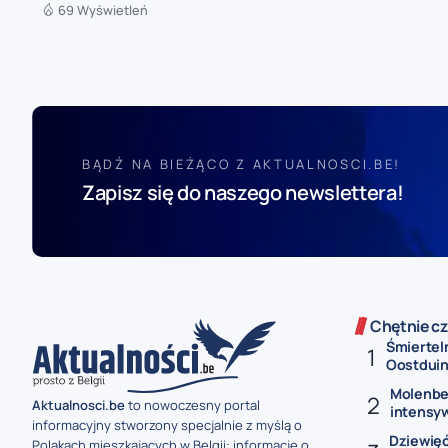
69 Wyświetleń
BĄDŹ NA BIEŻĄCO Z AKTUALNOSCI.BE!
Zapisz się do naszego newslettera!
Chętnie cz
Śmiertel
Oostduink
Molenbe
Aktualnosci.be
to nowoczesny portal
intensy
informacyjny stworzony specjalnie z myślą o
Dziewięć
Polakach mieszkających w Belgii: informacje o