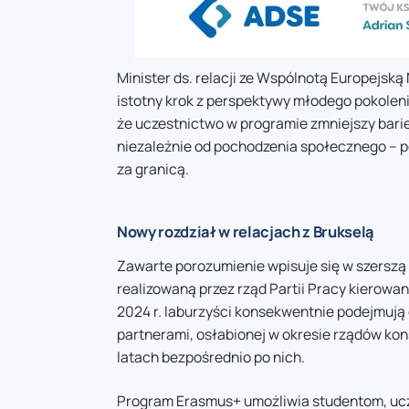
Minister ds. relacji ze Wspólnotą Europejsk
istotny krok z perspektywy młodego pokolen
że uczestnictwo w programie zmniejszy bari
niezależnie od pochodzenia społecznego –
za granicą.
Nowy rozdział w relacjach z Brukselą
Zawarte porozumienie wpisuje się w szerszą 
realizowaną przez rząd Partii Pracy kierowan
2024 r. laburzyści konsekwentnie podejmują
partnerami, osłabionej w okresie rządów kon
latach bezpośrednio po nich.
Program Erasmus+ umożliwia studentom, uc