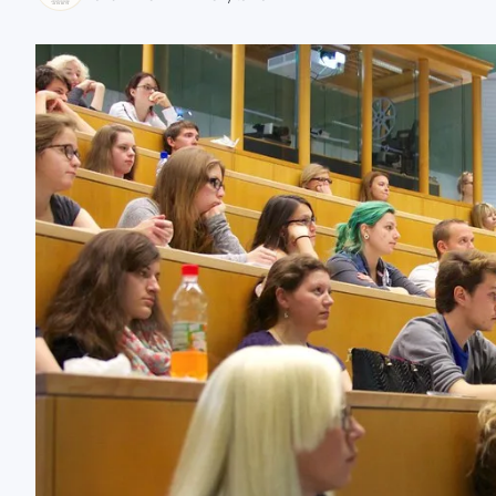
zaobserwuj nas
zaobserwuj nas
zaobserwuj nas
zaobserwuj nas