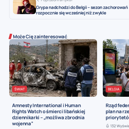
Grypa nadchodzi do Belgii – sezon zachorowań
rozpocznie się wcześniej niż zwykle
Może Cię zainteresować
ŚWIAT
BELGIA
Amnesty International i Human
Rząd fede
Rights Watch o śmierci libańskiej
plan na rz
dziennikarki – „możliwa zbrodnia
priorytetó
wojenna”
132 Wyświ