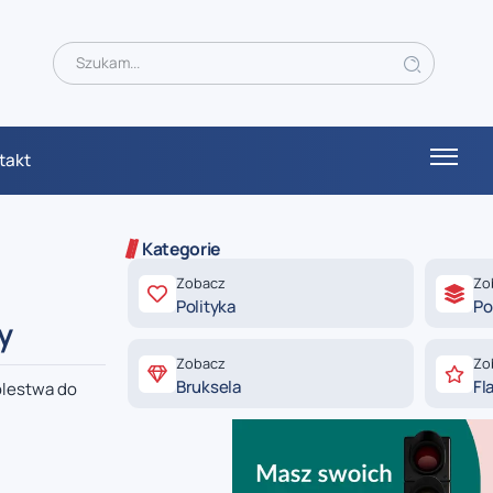
takt
Kategorie
Zobacz
Zo
Polityka
Po
y
Zobacz
Zo
Bruksela
Fl
ólestwa do