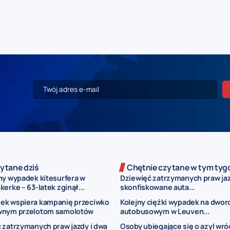
ytane dziś
Chętnie czytane w tym tyg
ny wypadek kitesurfera w
Dziewięć zatrzymanych praw jaz
erke – 63-latek zginął...
skonfiskowane auta...
ek wspiera kampanię przeciwko
Kolejny ciężki wypadek na dwor
wnym przelotom samolotów
autobusowym w Leuven...
 zatrzymanych praw jazdy i dwa
Osoby ubiegające się o azyl wró