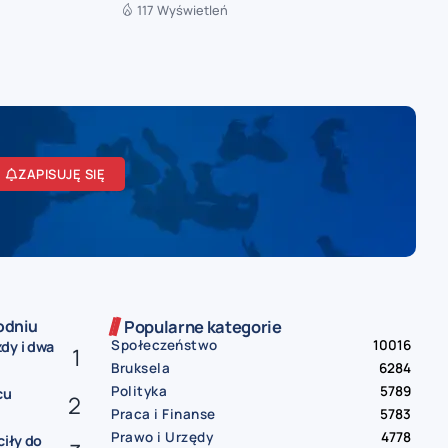
117 Wyświetleń
ZAPISUJĘ SIĘ
odniu
Popularne kategorie
Społeczeństwo
10016
dy i dwa
Bruksela
6284
Polityka
5789
cu
Praca i Finanse
5783
Prawo i Urzędy
4778
ciły do