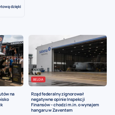
tową dzięki
BELGIA
rutów na
Rząd federalny zignorował
oisko
negatywne opinie Inspekcji
ck
Finansów – chodzi m.in. o wynajem
hangaru w Zaventem