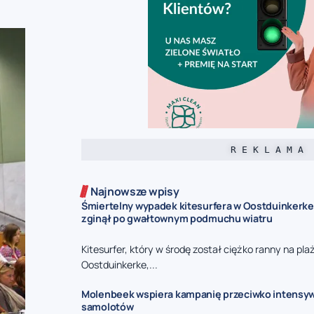
R E K L A M A
Najnowsze wpisy
Śmiertelny wypadek kitesurfera w Oostduinkerke 
zginął po gwałtownym podmuchu wiatru
Kitesurfer, który w środę został ciężko ranny na pla
Oostduinkerke,...
Molenbeek wspiera kampanię przeciwko intensy
samolotów