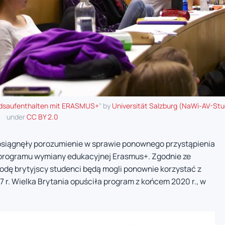
andsaufenthalten mit ERASMUS+
" by
Universität Salzburg (NaWi-AV-Stu
under
CC BY 2.0
a osiągnęły porozumienie w sprawie ponownego przystąpienia
programu wymiany edukacyjnej Erasmus+. Zgodnie ze
ę brytyjscy studenci będą mogli ponownie korzystać z
 r. Wielka Brytania opuściła program z końcem 2020 r., w