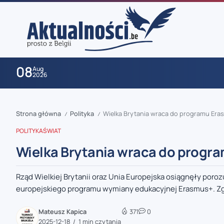
08
Aug
2026
Strona główna
Polityka
Wielka Brytania wraca do programu Eras
/
/
POLITYKA
ŚWIAT
Wielka Brytania wraca do progra
Rząd Wielkiej Brytanii oraz Unia Europejska osiągnęły po
zaobserwuj nas
europejskiego programu wymiany edukacyjnej Erasmus+. Zgo
zaobserwuj nas
Mateusz Kapica
371
0
2025-12-18
1 min czytania