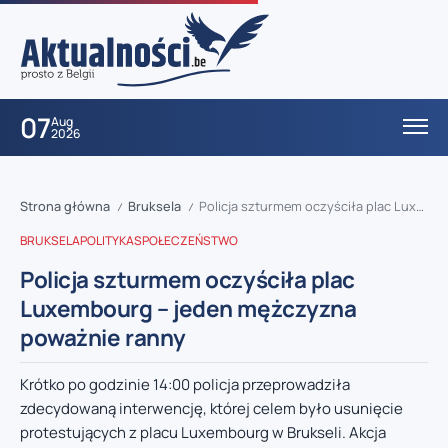
07
Aug
2026
Strona główna
Bruksela
Policja szturmem oczyściła plac Luxembourg – jeden mężczyzna poważnie ranny
/
/
BRUKSELA
POLITYKA
SPOŁECZEŃSTWO
Policja szturmem oczyściła plac
Luxembourg – jeden mężczyzna
poważnie ranny
Krótko po godzinie 14:00 policja przeprowadziła
zdecydowaną interwencję, której celem było usunięcie
protestujących z placu Luxembourg w Brukseli. Akcja