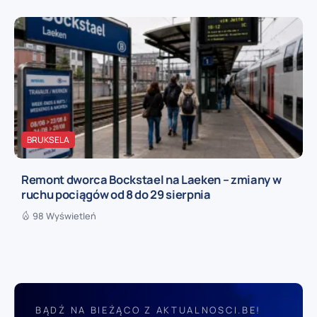
BRUKSELA
Remont dworca Bockstael na Laeken – zmiany w
ruchu pociągów od 8 do 29 sierpnia
98 Wyświetleń
BĄDŹ NA BIEŻĄCO Z AKTUALNOSCI.BE!