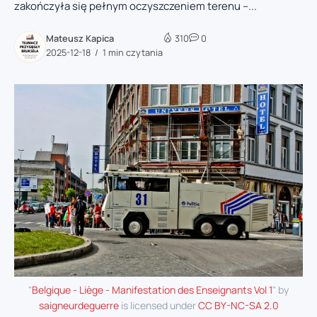
zakończyła się pełnym oczyszczeniem terenu –...
Mateusz Kapica
310
0
2025-12-18
1 min czytania
"
Belgique - Liège - Manifestation des Enseignants Vol 1
" by
saigneurdeguerre
is licensed under
CC BY-NC-SA 2.0