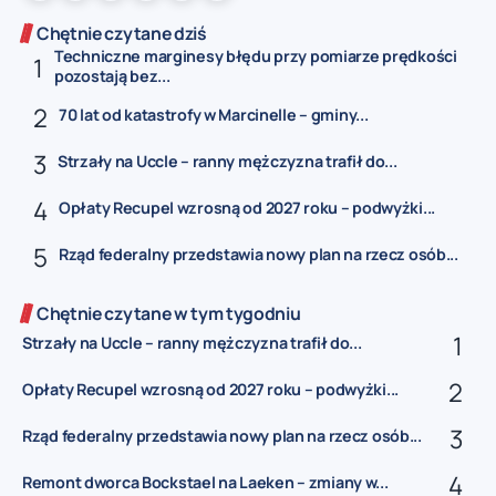
Chętnie czytane dziś
Techniczne marginesy błędu przy pomiarze prędkości
pozostają bez...
70 lat od katastrofy w Marcinelle – gminy...
Strzały na Uccle – ranny mężczyzna trafił do...
Opłaty Recupel wzrosną od 2027 roku – podwyżki...
Rząd federalny przedstawia nowy plan na rzecz osób...
Chętnie czytane w tym tygodniu
Strzały na Uccle – ranny mężczyzna trafił do...
Opłaty Recupel wzrosną od 2027 roku – podwyżki...
Rząd federalny przedstawia nowy plan na rzecz osób...
Remont dworca Bockstael na Laeken – zmiany w...