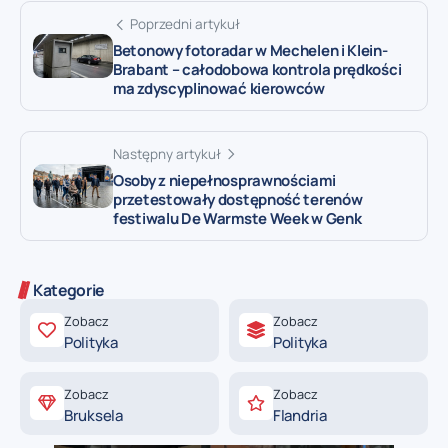
Poprzedni artykuł
Betonowy fotoradar w Mechelen i Klein-
Brabant – całodobowa kontrola prędkości
ma zdyscyplinować kierowców
Następny artykuł
Osoby z niepełnosprawnościami
przetestowały dostępność terenów
festiwalu De Warmste Week w Genk
Kategorie
Zobacz
Zobacz
Polityka
Polityka
Zobacz
Zobacz
Bruksela
Flandria