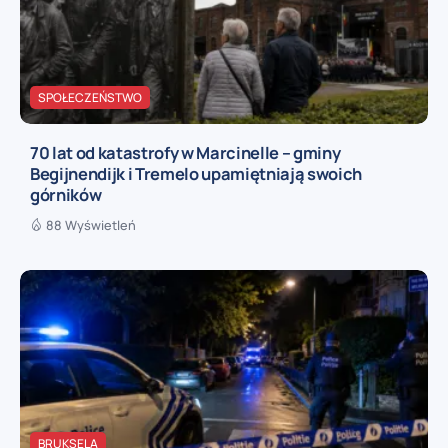
SPOŁECZEŃSTWO
70 lat od katastrofy w Marcinelle – gminy
Begijnendijk i Tremelo upamiętniają swoich
górników
88 Wyświetleń
BRUKSELA