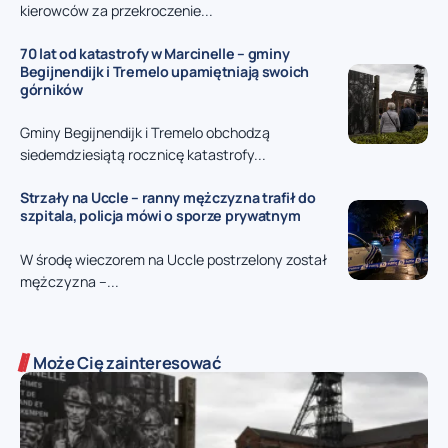
kierowców za przekroczenie...
70 lat od katastrofy w Marcinelle – gminy
Begijnendijk i Tremelo upamiętniają swoich
górników
Gminy Begijnendijk i Tremelo obchodzą
siedemdziesiątą rocznicę katastrofy...
Strzały na Uccle – ranny mężczyzna trafił do
szpitala, policja mówi o sporze prywatnym
W środę wieczorem na Uccle postrzelony został
mężczyzna –...
Może Cię zainteresować