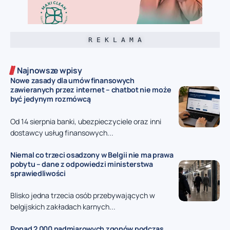
R E K L A M A
Najnowsze wpisy
Nowe zasady dla umów finansowych
zawieranych przez internet – chatbot nie może
być jedynym rozmówcą
Od 14 sierpnia banki, ubezpieczyciele oraz inni
dostawcy usług finansowych...
Niemal co trzeci osadzony w Belgii nie ma prawa
pobytu – dane z odpowiedzi ministerstwa
sprawiedliwości
Blisko jedna trzecia osób przebywających w
belgijskich zakładach karnych...
Ponad 2 000 nadmiarowych zgonów podczas