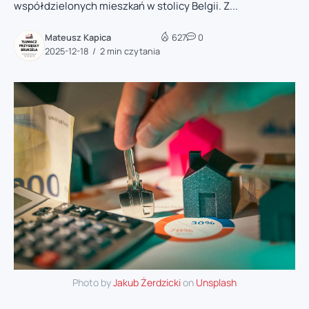
współdzielonych mieszkań w stolicy Belgii. Z...
Mateusz Kapica
627
0
2025-12-18
2 min czytania
Photo by
Jakub Żerdzicki
on
Unsplash