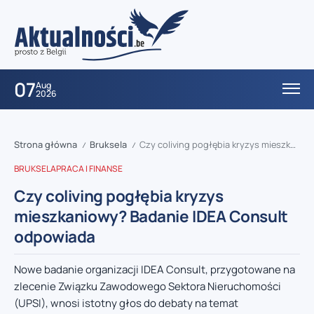
07
Aug
2026
Strona główna
Bruksela
Czy coliving pogłębia kryzys mieszkaniowy? Badanie IDEA Consult odpowiada
/
/
BRUKSELA
PRACA I FINANSE
Czy coliving pogłębia kryzys
mieszkaniowy? Badanie IDEA Consult
odpowiada
Nowe badanie organizacji IDEA Consult, przygotowane na
zlecenie Związku Zawodowego Sektora Nieruchomości
(UPSI), wnosi istotny głos do debaty na temat