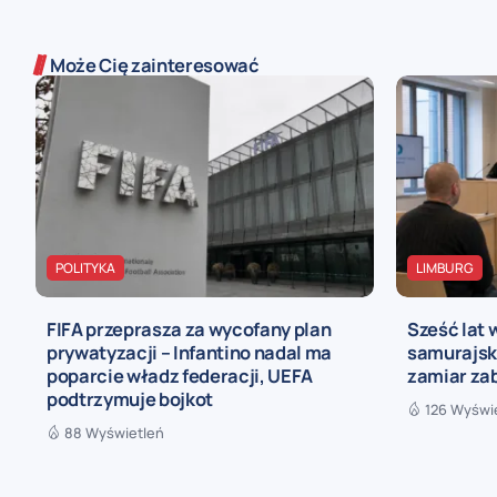
Może Cię zainteresować
POLITYKA
LIMBURG
FIFA przeprasza za wycofany plan
Sześć lat 
prywatyzacji – Infantino nadal ma
samurajski
poparcie władz federacji, UEFA
zamiar za
podtrzymuje bojkot
126 Wyświ
88 Wyświetleń