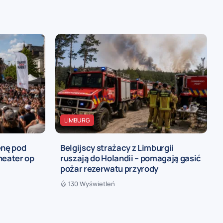
LIMBURG
enę pod
Belgijscy strażacy z Limburgii
heater op
ruszają do Holandii – pomagają gasić
pożar rezerwatu przyrody
130 Wyświetleń