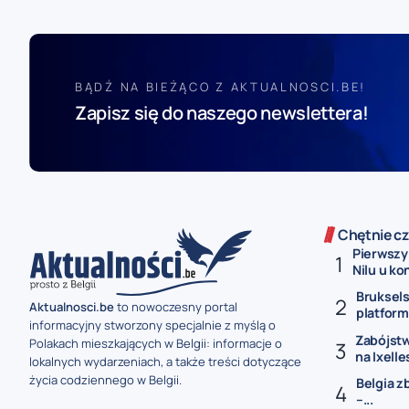
BĄDŹ NA BIEŻĄCO Z AKTUALNOSCI.BE!
Zapisz się do naszego newslettera!
Chętnie cz
Pierwszy
Nilu u kon
Bruksel
Aktualnosci.be
to nowoczesny portal
platformę
informacyjny stworzony specjalnie z myślą o
Zabójstw
Polakach mieszkających w Belgii: informacje o
na Ixelles
lokalnych wydarzeniach, a także treści dotyczące
życia codziennego w Belgii.
Belgia z
–...