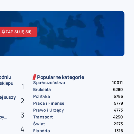
ZAPISUJĘ SIĘ
odniu
Popularne kategorie
Społeczeństwo
10011
 sklepu
Bruksela
6280
Polityka
5786
nej suszy
Praca i Finanse
5779
Prawo i Urzędy
4773
y...
Transport
4250
Świat
2273
Flandria
1316