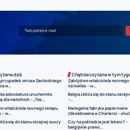
ytane dziś
Chętnie czytane w tym tyg
 przypadek wirusa Zachodniego
Zabójstwo właściciela nocnego
ia w...
na Ixelles – w...
ska adwokatura uruchomiła
Belgia zbliża się do stanu skraj
 dla nieletnich – „Tes...
–...
o właściciela nocnego sklepu
Nielegalna fabryka papierosów
 – w...
zlikwidowana w Charleroi – służb
bliża się do stanu skrajnej suszy
Czy na pokładzie jest lekarz? –
belgijskie prawo...