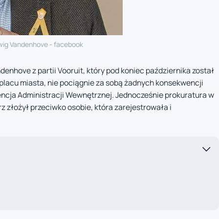
wig Vandenhove - facebook
enhove z partii Vooruit, który pod koniec października został
placu miasta, nie pociągnie za sobą żadnych konsekwencji
ncja Administracji Wewnętrznej. Jednocześnie prokuratura w
z złożył przeciwko osobie, która zarejestrowała i