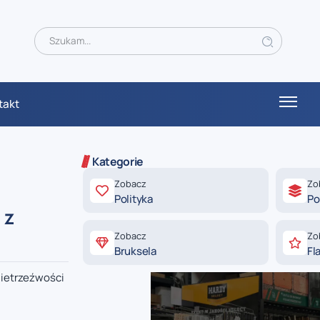
takt
Kategorie
Zobacz
Zo
Polityka
Po
 z
Zobacz
Zo
Bruksela
Fl
nietrzeźwości