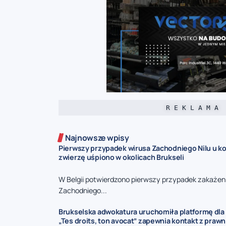
R E K L A M A
Najnowsze wpisy
Pierwszy przypadek wirusa Zachodniego Nilu u kon
zwierzę uśpiono w okolicach Brukseli
W Belgii potwierdzono pierwszy przypadek zakażen
Zachodniego...
Brukselska adwokatura uruchomiła platformę dla 
„Tes droits, ton avocat” zapewnia kontakt z praw