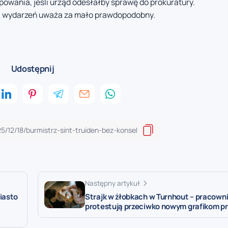
owania, jeśli urząd odesłałby sprawę do prokuratury.
wój wydarzeń uważa za mało prawdopodobny.
Udostępnij
Następny artykuł
iasto
Strajk w żłobkach w Turnhout – pracown
protestują przeciwko nowym grafikom p