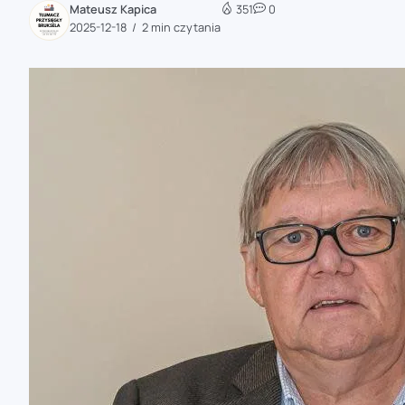
Mateusz Kapica
351
0
zaobserwuj nas
2025-12-18
2 min czytania
zaobserwuj nas
zaobserwuj nas
zaobserwuj nas