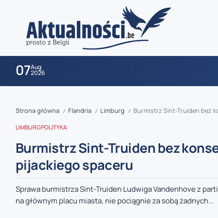
07
Aug
2026
Strona główna
Flandria
Limburg
Burmistrz Sint-Truiden bez k
/
/
/
LIMBURG
POLITYKA
Burmistrz Sint-Truiden bez konse
pijackiego spaceru
zaobserwuj nas
Sprawa burmistrza Sint-Truiden Ludwiga Vandenhove z partii
na głównym placu miasta, nie pociągnie za sobą żadnych...
zaobserwuj nas