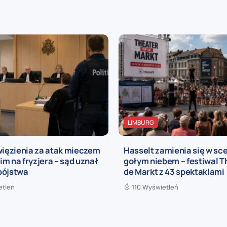
LIMBURG
więzienia za atak mieczem
Hasselt zamienia się w sc
m na fryzjera – sąd uznał
gołym niebem – festiwal T
bójstwa
de Markt z 43 spektaklami
etleń
110 Wyświetleń