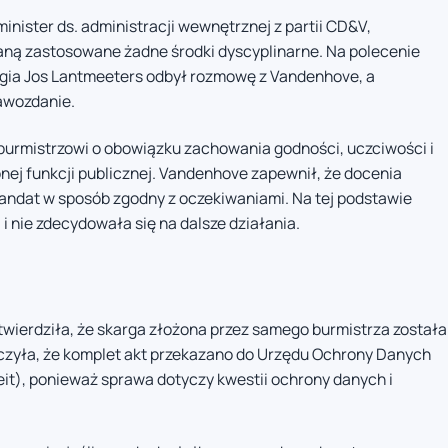
 minister ds. administracji wewnętrznej z partii CD&V,
aną zastosowane żadne środki dyscyplinarne. Na polecenie
urgia Jos Lantmeeters odbył rozmowę z Vandenhove, a
awozdanie.
urmistrzowi o obowiązku zachowania godności, uczciwości i
nej funkcji publicznej. Vandenhove zapewnił, że docenia
ndat w sposób zgodny z oczekiwaniami. Na tej podstawie
i nie zdecydowała się na dalsze działania.
otwierdziła, że skarga złożona przez samego burmistrza została
zyła, że komplet akt przekazano do Urzędu Ochrony Danych
), ponieważ sprawa dotyczy kwestii ochrony danych i