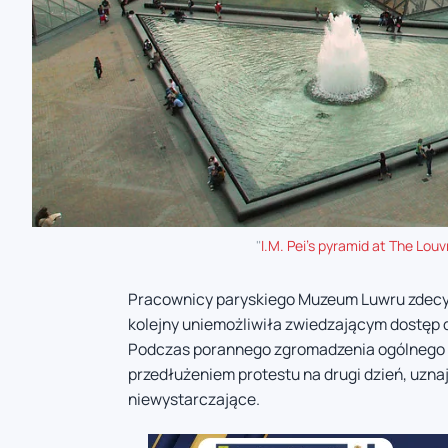
"
I.M. Pei's pyramid at The Louv
Pracownicy paryskiego Muzeum Luwru zdecydo
kolejny uniemożliwiła zwiedzającym dostęp do
Podczas porannego zgromadzenia ogólnego p
przedłużeniem protestu na drugi dzień, uzna
niewystarczające.