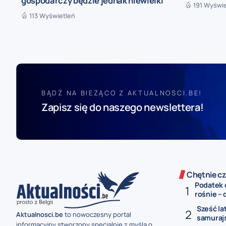
gospodarczy będzie jednak niewielki
191 Wyświ
113 Wyświetleń
BĄDŹ NA BIEŻĄCO Z AKTUALNOSCI.BE!
Zapisz się do naszego newslettera!
Chętnie cz
Podatek 
rośnie – 
Sześć la
Aktualnosci.be
to nowoczesny portal
samurajs
informacyjny stworzony specjalnie z myślą o