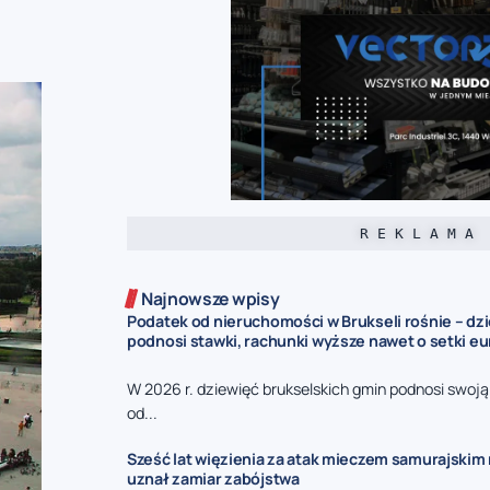
R E K L A M A
Najnowsze wpisy
Podatek od nieruchomości w Brukseli rośnie – dz
podnosi stawki, rachunki wyższe nawet o setki eu
W 2026 r. dziewięć brukselskich gmin podnosi swoj
od...
Sześć lat więzienia za atak mieczem samurajskim n
uznał zamiar zabójstwa