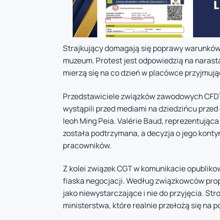
Strajkujący domagają się poprawy warunków
muzeum. Protest jest odpowiedzią na narast
mierzą się na co dzień w placówce przyjmując
Przedstawiciele związków zawodowych CFDT i
wystąpili przed mediami na dziedzińcu prze
Ieoh Ming Peia. Valérie Baud, reprezentując
została podtrzymana, a decyzja o jego kont
pracowników.
Z kolei związek CGT w komunikacie opubliko
fiaska negocjacji. Według związkowców prop
jako niewystarczające i nie do przyjęcia. S
ministerstwa, które realnie przełożą się 