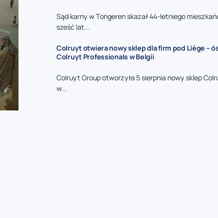
Sąd karny w Tongeren skazał 44-letniego mieszkań
sześć lat...
Colruyt otwiera nowy sklep dla firm pod Liège – 
Colruyt Professionals w Belgii
Colruyt Group otworzyła 5 sierpnia nowy sklep Colr
w...