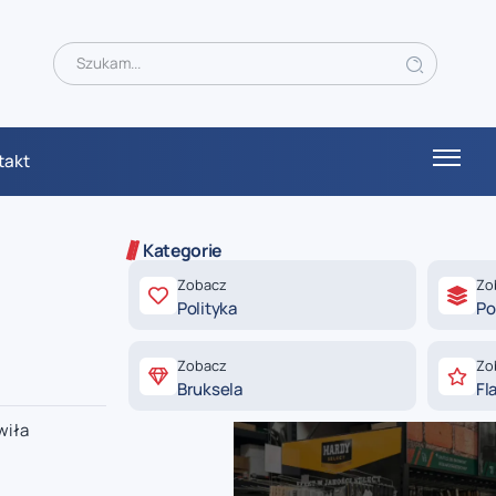
takt
Kategorie
Zobacz
Zo
Polityka
Po
Zobacz
Zo
Bruksela
Fl
wiła