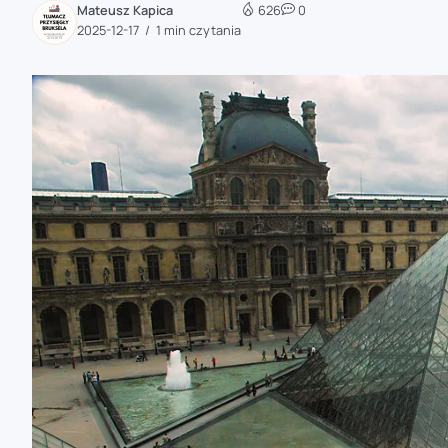
Mateusz Kapica
626
0
zaobserwuj nas
2025-12-17
1 min czytania
zaobserwuj nas
zaobserwuj nas
zaobserwuj nas