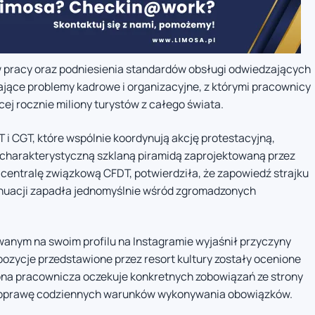
 pracy oraz podniesienia standardów obsługi odwiedzających
ające problemy kadrowe i organizacyjne, z którymi pracownicy
ej rocznie miliony turystów z całego świata.
 CGT, które wspólnie koordynują akcję protestacyjną,
d charakterystyczną szklaną piramidą zaprojektowaną przez
a centralę związkową CFDT, potwierdziła, że zapowiedź strajku
ynuacji zapadła jednomyślnie wśród zgromadzonych
wanym na swoim profilu na Instagramie wyjaśnił przyczyny
ozycje przedstawione przez resort kultury zostały ocenione
trona pracownicza oczekuje konkretnych zobowiązań ze strony
na poprawę codziennych warunków wykonywania obowiązków.