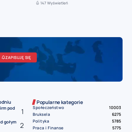
147 Wyświetleń
ZAPISUJĘ SIĘ
odniu
Popularne kategorie
Społeczeństwo
10003
firm pod
Bruksela
6275
Polityka
5785
od gołym
Praca i Finanse
5775