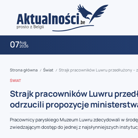
07
Aug
2026
Strona główna
Świat
Strajk pracowników Luwru przedłużony – z
/
/
ŚWIAT
Strajk pracowników Luwru przed
odrzucili propozycje ministerstw
zaobserwuj nas
Pracownicy paryskiego Muzeum Luwru zdecydowali w środę o 
zwiedzającym dostęp do jednej z najsłynniejszych instytucji
zaobserwuj nas