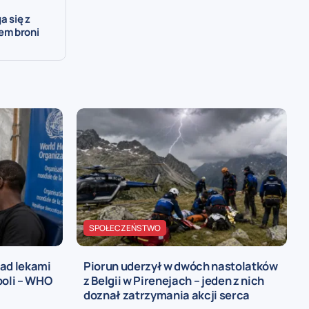
a się z
em broni
SPOŁECZEŃSTWO
nad lekami
Piorun uderzył w dwóch nastolatków
boli – WHO
z Belgii w Pirenejach – jeden z nich
doznał zatrzymania akcji serca