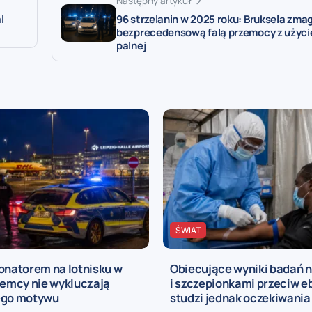
Następny artykuł
l
96 strzelanin w 2025 roku: Bruksela zmag
bezprecedensową falą przemocy z użyci
palnej
ŚWIAT
onatorem na lotnisku w
Obiecujące wyniki badań 
iemcy nie wykluczają
i szczepionkami przeciw e
ego motywu
studzi jednak oczekiwania