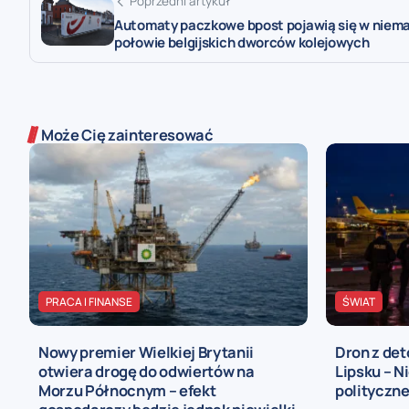
Poprzedni artykuł
Automaty paczkowe bpost pojawią się w niema
połowie belgijskich dworców kolejowych
Może Cię zainteresować
PRACA I FINANSE
ŚWIAT
Nowy premier Wielkiej Brytanii
Dron z det
otwiera drogę do odwiertów na
Lipsku – N
Morzu Północnym – efekt
polityczn