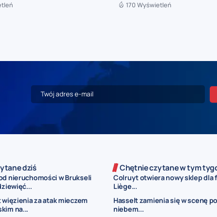
etleń
170 Wyświetleń
ytane dziś
Chętnie czytane w tym tyg
od nieruchomości w Brukseli
Colruyt otwiera nowy sklep dla 
dziewięć...
Liège...
t więzienia za atak mieczem
Hasselt zamienia się w scenę p
kim na...
niebem...