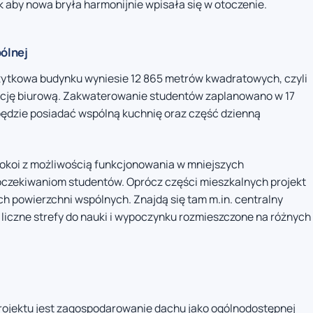
 aby nowa bryła harmonijnie wpisała się w otoczenie.
pólnej
ytkowa budynku wyniesie 12 865 metrów kwadratowych, czyli
unkcję biurową. Zakwaterowanie studentów zaplanowano w 17
będzie posiadać wspólną kuchnię oraz część dzienną
okoi z możliwością funkcjonowania w mniejszych
czekiwaniom studentów. Oprócz części mieszkalnych projekt
 powierzchni wspólnych. Znajdą się tam m.in. centralny
 liczne strefy do nauki i wypoczynku rozmieszczone na różnych
ojektu jest zagospodarowanie dachu jako ogólnodostępnej