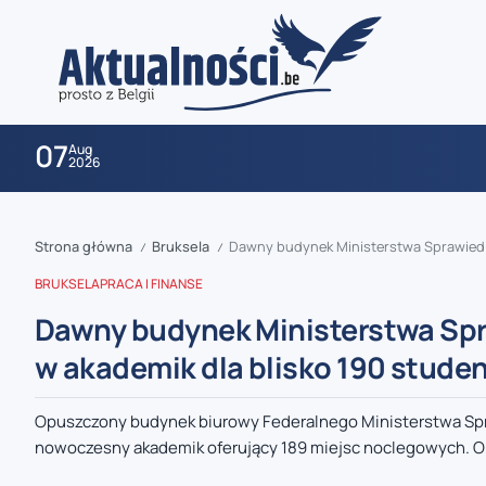
07
Aug
2026
Strona główna
Bruksela
Dawny budynek Ministerstwa Sprawiedli
/
/
BRUKSELA
PRACA I FINANSE
Dawny budynek Ministerstwa Spra
w akademik dla blisko 190 stude
zaobserwuj nas
Opuszczony budynek biurowy Federalnego Ministerstwa Spra
nowoczesny akademik oferujący 189 miejsc noclegowych. Ob
zaobserwuj nas