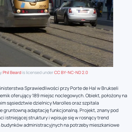
by
Phil Beard
is licensed under
CC BY-NC-ND 2.0
isterstwa Sprawiedliwości przy Porte de Hal w Brukseli
mik oferujący 189 miejsc noclegowych. Obiekt, położony na
nim sąsiedztwie dzielnicy Marolles oraz szpitala
ie gruntowną adaptację funkcjonalną. Projekt, znany pod
istniejącej struktury i wpisuje się w rosnący trend
budynków administracyjnych na potrzeby mieszkaniowe