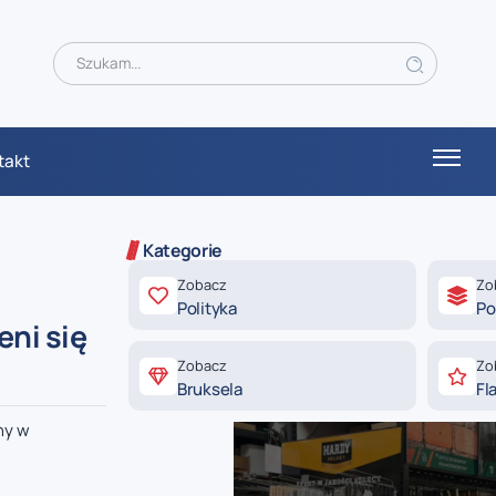
takt
Kategorie
Zobacz
Zo
Polityka
Po
ni się
Zobacz
Zo
Bruksela
Fl
ny w