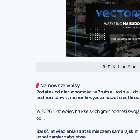
R E K L A M A
Najnowsze wpisy
Podatek od nieruchomości w Brukseli rośnie – dz
podnosi stawki, rachunki wyższe nawet o setki eu
W 2026 r. dziewięć brukselskich gmin podnosi swoj
od...
Sześć lat więzienia za atak mieczem samurajskim n
uznał zamiar zabójstwa