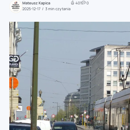
Mateusz Kapica
401
0
zaobserwuj nas
2025-12-17
3 min czytania
zaobserwuj nas
zaobserwuj nas
zaobserwuj nas