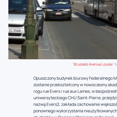
"
Brussels Avenue Louise
" 
Opuszczony budynek biurowy Federalnego Min
zostanie przekształcony w nowoczesny akade
rogu rue Evers i rue aux Laines, w bezpośred
uniwersyteckiego CHU Saint-Pierre, przejdz
nazwą Evers2, zakłada zachowanie większości 
ponownego wykorzystania nieużytkowanych 