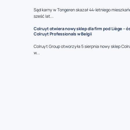
Sąd karny w Tongeren skazał 44-letniego mieszkań
sześć lat...
Colruyt otwiera nowy sklep dla firm pod Liège – 
Colruyt Professionals w Belgii
Colruyt Group otworzyła 5 sierpnia nowy sklep Colr
w...