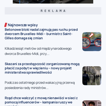
R E K L A M A
Najnowsze wpisy
Betonowe bloki nadal zajmują pas ruchu przed
dworcem Bruxelles-Midi – burmistrz Saint-
Gilles domaga się zmian
Kilkadziesiąt metrów od międzynarodowego
dworca Bruxelles-Midi, przy...
Skazani za przestępczość zorganizowaną mogą
płacić za pobyt w więzieniu – nowy projekt
ministerstwa sprawiedliwości
Podczas ostatniego przed wakacyjną przerwą
posiedzenia rady ministrów...
Rząd chce walczyć z mową nienawiści w sieci z
pomocą influencerów – kampania ruszy we