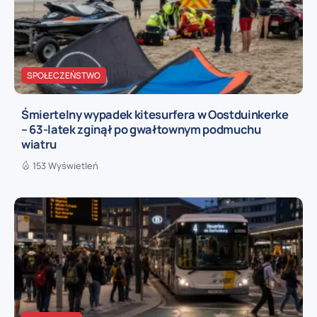
SPOŁECZEŃSTWO
Śmiertelny wypadek kitesurfera w Oostduinkerke
– 63-latek zginął po gwałtownym podmuchu
wiatru
153 Wyświetleń