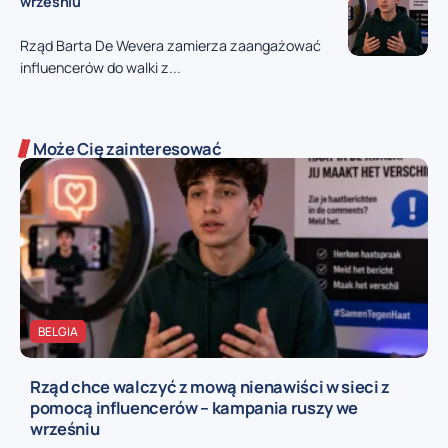
wrześniu
Rząd Barta De Wevera zamierza zaangażować
influencerów do walki z...
Może Cię zainteresować
BELGIA
Rząd chce walczyć z mową nienawiści w sieci z
pomocą influencerów – kampania ruszy we
wrześniu