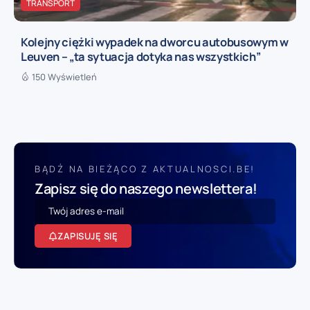
TRANSPORT
Kolejny ciężki wypadek na dworcu autobusowym w
Leuven – „ta sytuacja dotyka nas wszystkich”
150 Wyświetleń
BĄDŹ NA BIEŻĄCO Z AKTUALNOSCI.BE!
Zapisz się do naszego newslettera!
ZAPISUJĘ SIĘ