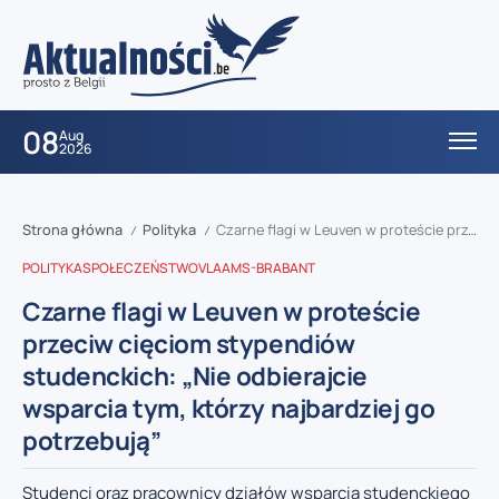
08
Aug
2026
Strona główna
Polityka
Czarne flagi w Leuven w proteście przeciw cięciom stypendiów studenckich: „Nie odbierajcie wsparcia tym, którzy najbardziej go potrzebują”
/
/
POLITYKA
SPOŁECZEŃSTWO
VLAAMS-BRABANT
Czarne flagi w Leuven w proteście
przeciw cięciom stypendiów
studenckich: „Nie odbierajcie
wsparcia tym, którzy najbardziej go
potrzebują”
Studenci oraz pracownicy działów wsparcia studenckiego