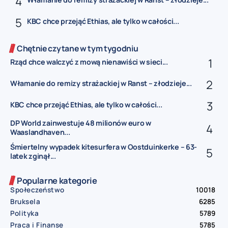
KBC chce przejąć Ethias, ale tylko w całości...
Chętnie czytane w tym tygodniu
Rząd chce walczyć z mową nienawiści w sieci...
Włamanie do remizy strażackiej w Ranst – złodzieje...
KBC chce przejąć Ethias, ale tylko w całości...
DP World zainwestuje 48 milionów euro w
Waaslandhaven...
Śmiertelny wypadek kitesurfera w Oostduinkerke – 63-
latek zginął...
Popularne kategorie
Społeczeństwo
10018
Bruksela
6285
Polityka
5789
Praca i Finanse
5785