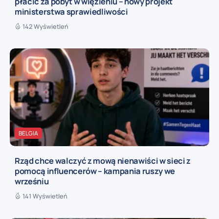
płacić za pobyt w więzieniu – nowy projekt
ministerstwa sprawiedliwości
142 Wyświetleń
BELGIA
Rząd chce walczyć z mową nienawiści w sieci z
pomocą influencerów – kampania ruszy we
wrześniu
141 Wyświetleń