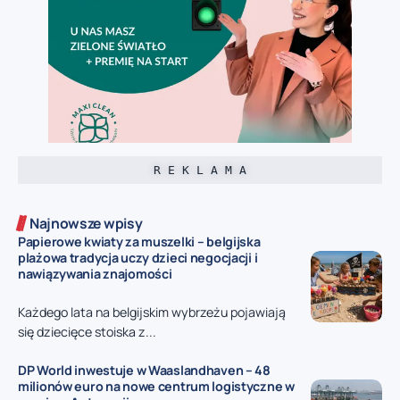
R E K L A M A
Najnowsze wpisy
Papierowe kwiaty za muszelki – belgijska
plażowa tradycja uczy dzieci negocjacji i
nawiązywania znajomości
Każdego lata na belgijskim wybrzeżu pojawiają
się dziecięce stoiska z...
DP World inwestuje w Waaslandhaven – 48
milionów euro na nowe centrum logistyczne w