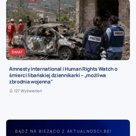
ŚWIAT
Amnesty International i Human Rights Watch o
śmierci libańskiej dziennikarki – „możliwa
zbrodnia wojenna”
127 Wyświetleń
BĄDŹ NA BIEŻĄCO Z AKTUALNOSCI.BE!