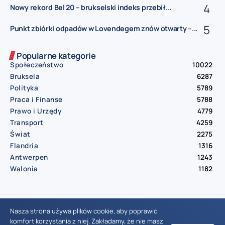
Nowy rekord Bel 20 – brukselski indeks przebił...
Punkt zbiórki odpadów w Lovendegem znów otwarty –...
Popularne kategorie
Społeczeństwo
10022
Bruksela
6287
Polityka
5789
Praca i Finanse
5788
Prawo i Urzędy
4779
Transport
4259
Świat
2275
Flandria
1316
Antwerpen
1243
Walonia
1182
© Aktualnosci.be – All Right Reserved 2016-2026
Nasza strona używa plików cookie, aby poprawić
komfort korzystania z niej. Zakładamy, że nie masz