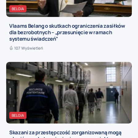
BELGIA
Vlaams Belang o skutkach ograniczenia zasiłków
dla bezrobotnych – „przesunięcie w ramach
systemu świadczeń”
107 Wyświetleń
BELGIA
Skazani za przestępczość zorganizowaną mogą