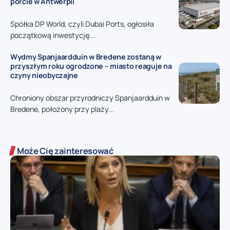
porcie w Antwerpii
Spółka DP World, czyli Dubai Ports, ogłosiła
początkową inwestycję...
Wydmy Spanjaardduin w Bredene zostaną w
przyszłym roku ogrodzone – miasto reaguje na
czyny nieobyczajne
Chroniony obszar przyrodniczy Spanjaardduin w
Bredene, położony przy plaży...
Może Cię zainteresować