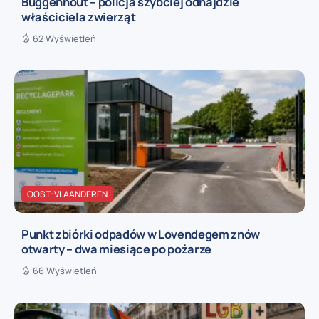
Buggenhout – policja szybciej odnajdzie
właściciela zwierząt
62 Wyświetleń
OOST-VLAANDEREN
Punkt zbiórki odpadów w Lovendegem znów
otwarty – dwa miesiące po pożarze
66 Wyświetleń