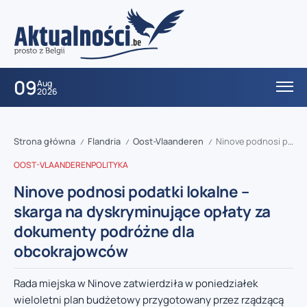
09
Aug
2026
Strona główna
Flandria
Oost-Vlaanderen
Ninove podnosi podatki lokalne – skarga na dyskryminujące opłaty za dokumenty podróżne dla obcokrajowców
/
/
/
OOST-VLAANDEREN
POLITYKA
Ninove podnosi podatki lokalne –
skarga na dyskryminujące opłaty za
dokumenty podróżne dla
obcokrajowców
Rada miejska w Ninove zatwierdziła w poniedziałek
wieloletni plan budżetowy przygotowany przez rządzącą