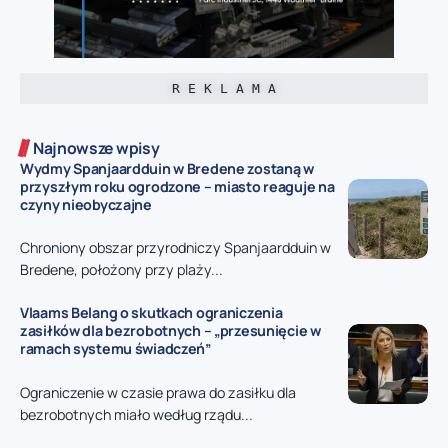
R E K L A M A
Najnowsze wpisy
Wydmy Spanjaardduin w Bredene zostaną w
przyszłym roku ogrodzone – miasto reaguje na
czyny nieobyczajne
Chroniony obszar przyrodniczy Spanjaardduin w
Bredene, położony przy plaży...
Vlaams Belang o skutkach ograniczenia
zasiłków dla bezrobotnych – „przesunięcie w
ramach systemu świadczeń”
Ograniczenie w czasie prawa do zasiłku dla
bezrobotnych miało według rządu...