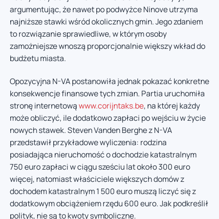
argumentując, że nawet po podwyżce Ninove utrzyma
najniższe stawki wśród okolicznych gmin. Jego zdaniem
to rozwiązanie sprawiedliwe, w którym osoby
zamożniejsze wnoszą proporcjonalnie większy wkład do
budżetu miasta.
Opozycyjna N-VA postanowiła jednak pokazać konkretne
konsekwencje finansowe tych zmian. Partia uruchomiła
stronę internetową
www.corijntaks.be
, na której każdy
może obliczyć, ile dodatkowo zapłaci po wejściu w życie
nowych stawek. Steven Vanden Berghe z N-VA
przedstawił przykładowe wyliczenia: rodzina
posiadająca nieruchomość o dochodzie katastralnym
750 euro zapłaci w ciągu sześciu lat około 300 euro
więcej, natomiast właściciele większych domów z
dochodem katastralnym 1 500 euro muszą liczyć się z
dodatkowym obciążeniem rzędu 600 euro. Jak podkreślił
polityk, nie są to kwoty symboliczne.