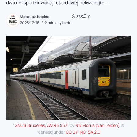
dwa dni spodziewanej rekordowej frekwencji –...
Mateusz Kapica
353
0
2025-12-16
2 min czytania
"
SNCB Bruxelles, AM96 567
" by
Nik Morris (van Leiden)
is
licensed under
CC BY-NC-SA 2.0