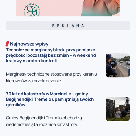
R E K L A M A
Najnowsze wpisy
Techniczne marginesy błędu przy pomiarze
prędkości pozostają bez zmian – w weekend
krajowy maraton kontroli
Marginesy techniczne stosowane przy karaniu
kierowców za przekroczenie...
70 lat od katastrofy w Marcinelle – gminy
Begijnendijk i Tremelo upamiętniają swoich
górników
Gminy Begijnendijk i Tremelo obchodzą
siedemdziesiątą rocznicę katastrofy...