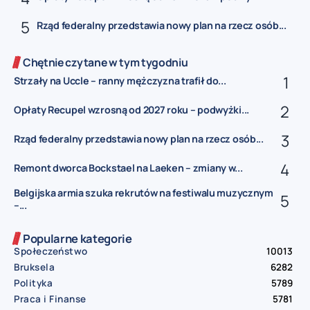
Rząd federalny przedstawia nowy plan na rzecz osób...
Chętnie czytane w tym tygodniu
Strzały na Uccle – ranny mężczyzna trafił do...
Opłaty Recupel wzrosną od 2027 roku – podwyżki...
Rząd federalny przedstawia nowy plan na rzecz osób...
Remont dworca Bockstael na Laeken – zmiany w...
Belgijska armia szuka rekrutów na festiwalu muzycznym
–...
Popularne kategorie
Społeczeństwo
10013
Bruksela
6282
Polityka
5789
Praca i Finanse
5781