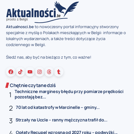
Aktualnosci.be
to nowoczesny portal informacyjny stworzony
specjalnie z myślą o Polakach mieszkających w Belgii: informacje o
lokalnych wydarzeniach, a także treści dotyczące życia
codziennego w Belgii.
Śledź nas, aby być na bieżąco z tym, co ważne!
Chętnie czytane dziś
Techniczne marginesy błędu przy pomiarze prędkości
pozostają bez...
70 lat od katastrofy w Marcinelle – gminy...
Strzały na Uccle – ranny mężczyzna trafił do...
Opłaty Recupel wzrosną od 2027 roku – podwyżki...