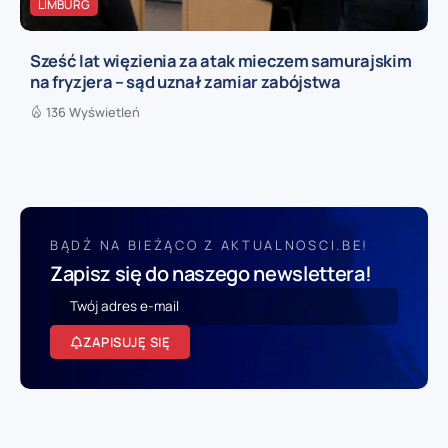
LIMBURG
Sześć lat więzienia za atak mieczem samurajskim
na fryzjera – sąd uznał zamiar zabójstwa
136 Wyświetleń
BĄDŹ NA BIEŻĄCO Z AKTUALNOSCI.BE!
Zapisz się do naszego newslettera!
ZAPISUJĘ SIĘ