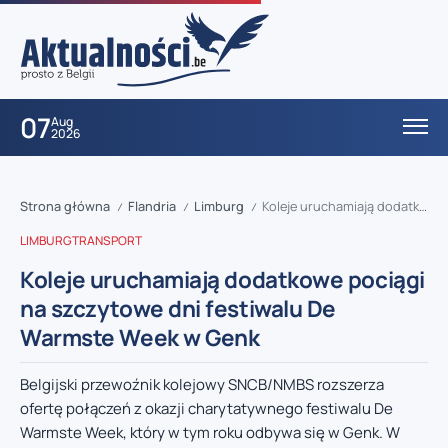
07
Aug
2026
Strona główna
Flandria
Limburg
Koleje uruchamiają dodatkowe pociągi na szczytowe dni festiwalu De Warmste Week w Genk
/
/
/
LIMBURG
TRANSPORT
Koleje uruchamiają dodatkowe pociągi
na szczytowe dni festiwalu De
Warmste Week w Genk
Belgijski przewoźnik kolejowy SNCB/NMBS rozszerza
ofertę połączeń z okazji charytatywnego festiwalu De
Warmste Week, który w tym roku odbywa się w Genk. W