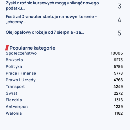
Zyski z różnic kursowych mogą uniknąć nowego
podatku...
Festival Dranouter startuje na nowym terenie –
„chcemy...
Olej opałowy drożeje od 7 sierpnia – za...
Popularne kategorie
Społeczeństwo
10006
Bruksela
6275
Polityka
5786
Praca i Finanse
5778
Prawo i Urzędy
4766
Transport
4249
Świat
2272
Flandria
1316
Antwerpen
1239
Walonia
1182