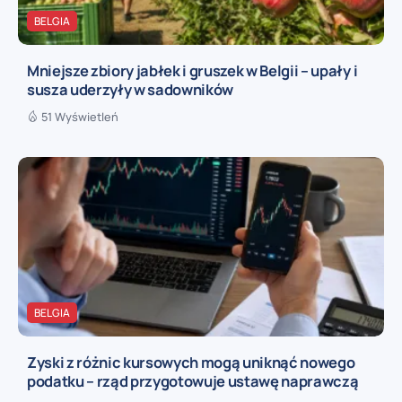
BELGIA
Mniejsze zbiory jabłek i gruszek w Belgii – upały i
susza uderzyły w sadowników
51 Wyświetleń
BELGIA
Zyski z różnic kursowych mogą uniknąć nowego
podatku – rząd przygotowuje ustawę naprawczą