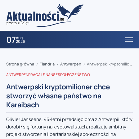
07
Aug
2026
Strona główna
Flandria
Antwerpen
Antwerpski kryptomilioner chce stworzyć własne państwo na Karaibach
/
/
/
ANTWERPEN
PRACA I FINANSE
SPOŁECZEŃSTWO
Antwerpski kryptomilioner chce
stworzyć własne państwo na
Karaibach
Olivier Janssens, 45-letni przedsiębiorca z Antwerpii, który
dorobił się fortuny na kryptowalutach, realizuje ambitny
projekt stworzenia libertariańskiej społeczności na