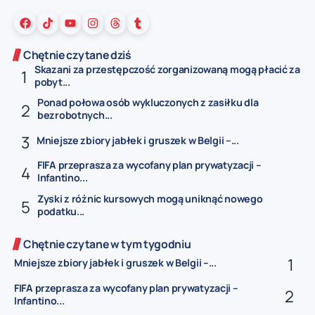
Chętnie czytane dziś
Skazani za przestępczość zorganizowaną mogą płacić za
pobyt...
Ponad połowa osób wykluczonych z zasiłku dla
bezrobotnych...
Mniejsze zbiory jabłek i gruszek w Belgii –...
FIFA przeprasza za wycofany plan prywatyzacji –
Infantino...
Zyski z różnic kursowych mogą uniknąć nowego
podatku...
Chętnie czytane w tym tygodniu
Mniejsze zbiory jabłek i gruszek w Belgii –...
FIFA przeprasza za wycofany plan prywatyzacji –
Infantino...