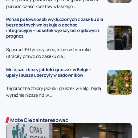
ponosić część kosztów własnego...
Ponad połowa osób wykluczonych z zasiłku dla
bezrobotnych wnioskuje o dochód
integracyjny – odsetek wyższy od rządowych
prognoz
Spośród 99 tysięcy osób, które w tym roku
utraciły prawo do zasiłku dla...
Mniejsze zbiory jabłek i gruszek w Belgii –
upały i susza uderzyły w sadowników
Tegoroczne zbiory jabłek i gruszek w Belgii będą
wyraźnie niższe niż w...
Może Cię zainteresować