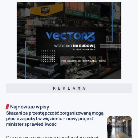
R E K L A M A
Najnowsze wpisy
Skazani za przestępczość zorganizowaną mogą
płacić za pobyt w więzieniu – nowy projekt
minister sprawiedliwości
Czy sprawcy poważnych przestępstw powinni