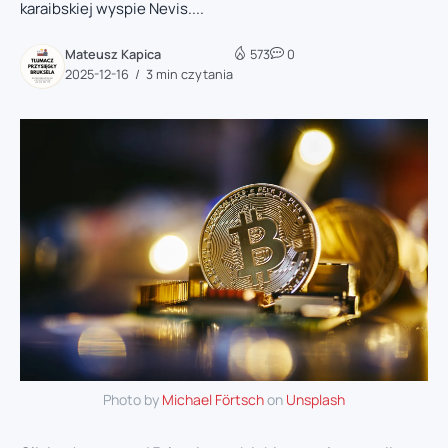
karaibskiej wyspie Nevis....
Mateusz Kapica
573
0
2025-12-16
3 min czytania
Photo by
Michael Förtsch
on
Unsplash