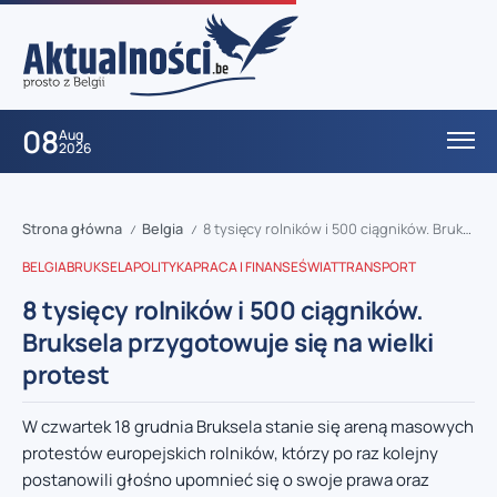
08
Aug
2026
Strona główna
Belgia
8 tysięcy rolników i 500 ciągników. Bruksela przygotowuje się na wielki protest
/
/
BELGIA
BRUKSELA
POLITYKA
PRACA I FINANSE
ŚWIAT
TRANSPORT
8 tysięcy rolników i 500 ciągników.
Bruksela przygotowuje się na wielki
protest
W czwartek 18 grudnia Bruksela stanie się areną masowych
protestów europejskich rolników, którzy po raz kolejny
postanowili głośno upomnieć się o swoje prawa oraz