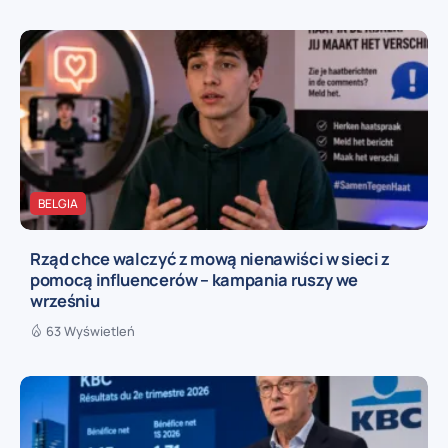
BELGIA
Rząd chce walczyć z mową nienawiści w sieci z
pomocą influencerów – kampania ruszy we
wrześniu
63 Wyświetleń