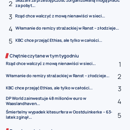
Skazani za przestępczość zorganizowaną mogą płacić
za pobyt...
Rząd chce walczyć z mową nienawiści w sieci...
Włamanie do remizy strażackiej w Ranst – złodzieje...
KBC chce przejąć Ethias, ale tylko w całości...
Chętnie czytane w tym tygodniu
Rząd chce walczyć z mową nienawiści w sieci...
Włamanie do remizy strażackiej w Ranst – złodzieje...
KBC chce przejąć Ethias, ale tylko w całości...
DP World zainwestuje 48 milionów euro w
Waaslandhaven...
Śmiertelny wypadek kitesurfera w Oostduinkerke – 63-
latek zginął...