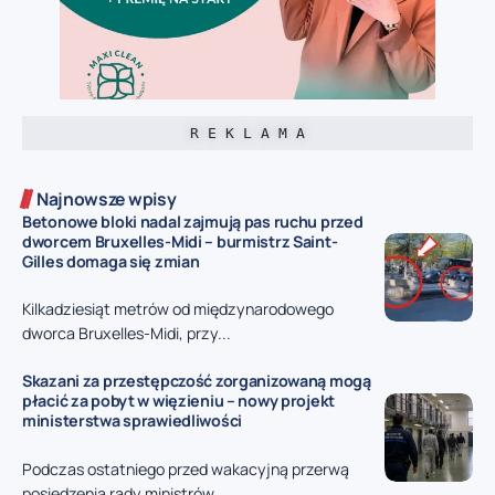
R E K L A M A
Najnowsze wpisy
Betonowe bloki nadal zajmują pas ruchu przed
dworcem Bruxelles-Midi – burmistrz Saint-
Gilles domaga się zmian
Kilkadziesiąt metrów od międzynarodowego
dworca Bruxelles-Midi, przy...
Skazani za przestępczość zorganizowaną mogą
płacić za pobyt w więzieniu – nowy projekt
ministerstwa sprawiedliwości
Podczas ostatniego przed wakacyjną przerwą
posiedzenia rady ministrów...