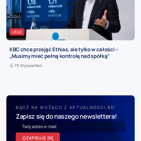
LIÈGE
KBC chce przejąć Ethias, ale tylko w całości –
„Musimy mieć pełną kontrolę nad spółką”
75 Wyświetleń
BĄDŹ NA BIEŻĄCO Z AKTUALNOSCI.BE!
Zapisz się do naszego newslettera!
ZAPISUJĘ SIĘ