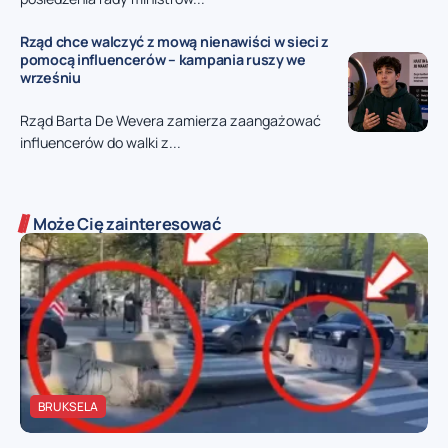
Rząd chce walczyć z mową nienawiści w sieci z
pomocą influencerów – kampania ruszy we
wrześniu
Rząd Barta De Wevera zamierza zaangażować
influencerów do walki z...
Może Cię zainteresować
BRUKSELA