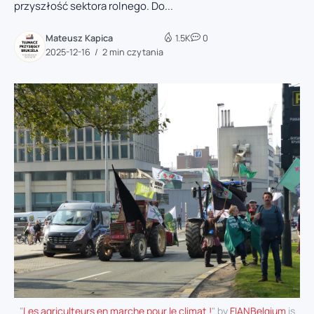
przyszłość sektora rolnego. Do...
Mateusz Kapica
1.5K
0
2025-12-16
2 min czytania
"
Les agriculteurs en marche pour le climat !
" by
FIANBelgium
is