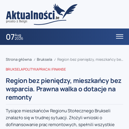
07
Aug
2026
Strona główna
Bruksela
Region bez pieniędzy, mieszkańcy bez wsparcia. Prawna walka o dotacje na remonty
/
/
BRUKSELA
POLITYKA
PRACA I FINANSE
Region bez pieniędzy, mieszkańcy bez
wsparcia. Prawna walka o dotacje na
remonty
Tysiące mieszkańców Regionu Stołecznego Brukseli
znalazło się w trudnej sytuacji. Złożyli wnioski o
dofinansowanie prac remontowych, spełnili wszystkie