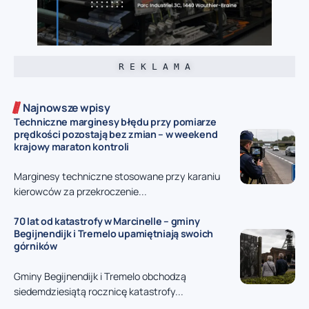
R E K L A M A
Najnowsze wpisy
Techniczne marginesy błędu przy pomiarze
prędkości pozostają bez zmian – w weekend
krajowy maraton kontroli
Marginesy techniczne stosowane przy karaniu
kierowców za przekroczenie...
70 lat od katastrofy w Marcinelle – gminy
Begijnendijk i Tremelo upamiętniają swoich
górników
Gminy Begijnendijk i Tremelo obchodzą
siedemdziesiątą rocznicę katastrofy...