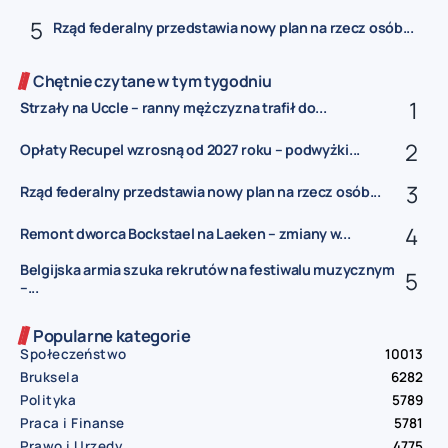
Rząd federalny przedstawia nowy plan na rzecz osób...
Chętnie czytane w tym tygodniu
Strzały na Uccle – ranny mężczyzna trafił do...
Opłaty Recupel wzrosną od 2027 roku – podwyżki...
Rząd federalny przedstawia nowy plan na rzecz osób...
Remont dworca Bockstael na Laeken – zmiany w...
Belgijska armia szuka rekrutów na festiwalu muzycznym
–...
Popularne kategorie
Społeczeństwo
10013
Bruksela
6282
Polityka
5789
Praca i Finanse
5781
Prawo i Urzędy
4775