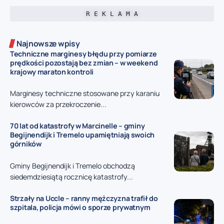
R E K L A M A
Najnowsze wpisy
Techniczne marginesy błędu przy pomiarze
prędkości pozostają bez zmian – w weekend
krajowy maraton kontroli
Marginesy techniczne stosowane przy karaniu
kierowców za przekroczenie...
70 lat od katastrofy w Marcinelle – gminy
Begijnendijk i Tremelo upamiętniają swoich
górników
Gminy Begijnendijk i Tremelo obchodzą
siedemdziesiątą rocznicę katastrofy...
Strzały na Uccle – ranny mężczyzna trafił do
szpitala, policja mówi o sporze prywatnym