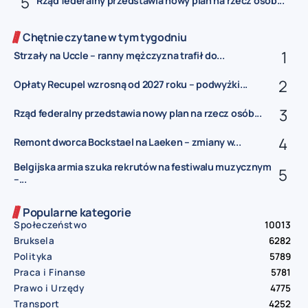
Rząd federalny przedstawia nowy plan na rzecz osób...
Chętnie czytane w tym tygodniu
Strzały na Uccle – ranny mężczyzna trafił do...
Opłaty Recupel wzrosną od 2027 roku – podwyżki...
Rząd federalny przedstawia nowy plan na rzecz osób...
Remont dworca Bockstael na Laeken – zmiany w...
Belgijska armia szuka rekrutów na festiwalu muzycznym
–...
Popularne kategorie
Społeczeństwo
10013
Bruksela
6282
Polityka
5789
Praca i Finanse
5781
Prawo i Urzędy
4775
Transport
4252