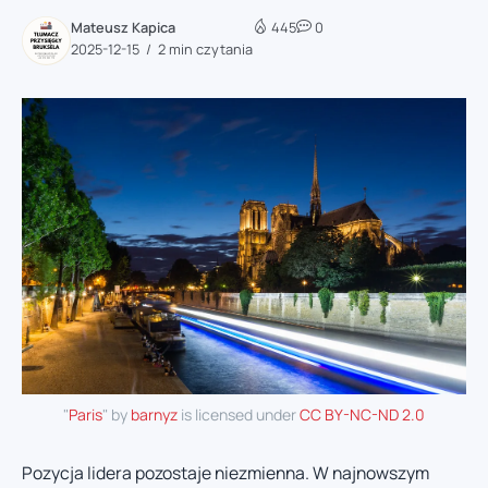
Mateusz Kapica
445
0
2025-12-15
2 min czytania
"
Paris
" by
barnyz
is licensed under
CC BY-NC-ND 2.0
Pozycja lidera pozostaje niezmienna. W najnowszym