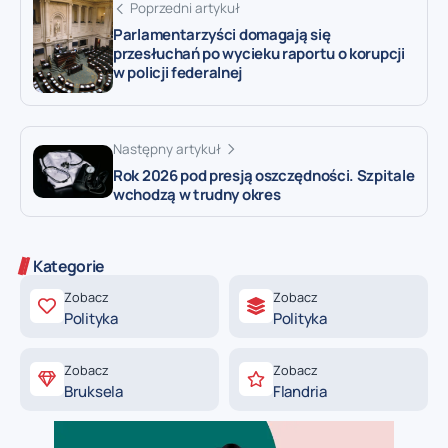
Poprzedni artykuł
Parlamentarzyści domagają się
przesłuchań po wycieku raportu o korupcji
w policji federalnej
Następny artykuł
Rok 2026 pod presją oszczędności. Szpitale
wchodzą w trudny okres
Kategorie
Zobacz
Zobacz
Polityka
Polityka
Zobacz
Zobacz
Bruksela
Flandria