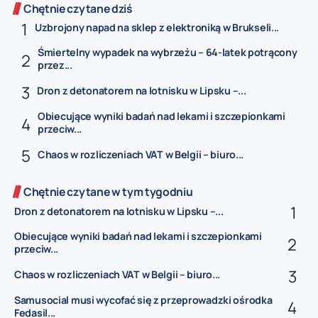
Chętnie czytane dziś
Uzbrojony napad na sklep z elektroniką w Brukseli...
Śmiertelny wypadek na wybrzeżu – 64-latek potrącony
przez...
Dron z detonatorem na lotnisku w Lipsku –...
Obiecujące wyniki badań nad lekami i szczepionkami
przeciw...
Chaos w rozliczeniach VAT w Belgii – biuro...
Chętnie czytane w tym tygodniu
Dron z detonatorem na lotnisku w Lipsku –...
Obiecujące wyniki badań nad lekami i szczepionkami
przeciw...
Chaos w rozliczeniach VAT w Belgii – biuro...
Samusocial musi wycofać się z przeprowadzki ośrodka
Fedasil...