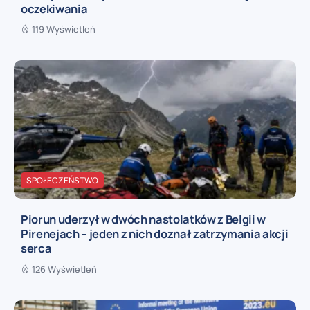
oczekiwania
119 Wyświetleń
SPOŁECZEŃSTWO
Piorun uderzył w dwóch nastolatków z Belgii w
Pirenejach – jeden z nich doznał zatrzymania akcji
serca
126 Wyświetleń