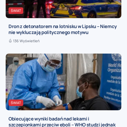
ŚWIAT
Dron z detonatorem na lotnisku w Lipsku – Niemcy
nie wykluczają politycznego motywu
136 Wyświetleń
ŚWIAT
Obiecujące wyniki badań nad lekami i
szczepionkami przeciw eboli – WHO studzi jednak