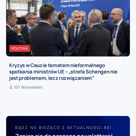
POLITYKA
Kryzys w Ceucie tematem nieformalnego
spotkania ministrów UE – „strefa Schengen nie
jest problemem, lecz rozwiązaniem”
107 Wyświetleń
BĄDŹ NA BIEŻĄCO Z AKTUALNOSCI.BE!