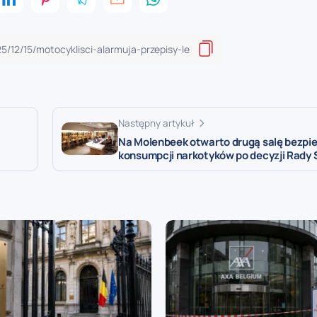
Następny artykuł
Na Molenbeek otwarto drugą salę bezpi
konsumpcji narkotyków po decyzji Rady