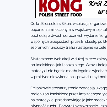
Od lat Brusseleirs Bikers wspierają organiz
poparzeniami leczonym w wojskowym szpitalu 
pochodzą z dwóch corocznych wydarzeń orga
wspólnych przejazdach przez Brukselę, po kt
zebranych funduszy trafia następnie na cel
Skuteczność tych akcji w dużej mierze zależ
brukselskiego, jak i spoza niego. Wraz z kol
motocykli nie będzie mogła legalnie wjechać 
w praktyce niewykonalna z powodu zbyt małe
Członkowie stowarzyszenia zwracają uwagę 
regionu brukselskiego przez lata zachęcały 
na motocykle, przedstawiając je jako środek
płynność ruchu. Po wyraźnym wzroście liczb