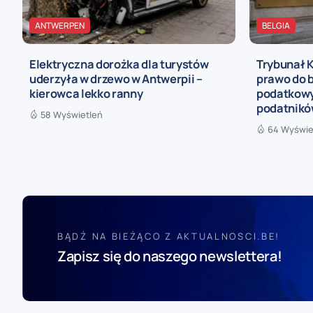
ANTWERPEN
BELGIA
Elektryczna dorożka dla turystów
Trybunał 
uderzyła w drzewo w Antwerpii –
prawo do b
kierowca lekko ranny
podatkowy
podatnik
58 Wyświetleń
64 Wyświe
BĄDŹ NA BIEŻĄCO Z AKTUALNOSCI.BE!
Zapisz się do naszego newslettera!