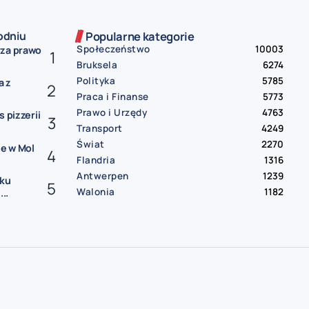
odniu
Popularne kategorie
Społeczeństwo
10003
rza prawo
Bruksela
6274
Polityka
5785
a z
Praca i Finanse
5773
Prawo i Urzędy
4763
 pizzerii
Transport
4249
Świat
2270
e w Mol
Flandria
1316
Antwerpen
1239
sku
Walonia
1182
..
gia
darmowe ogłoszenia Belgia
praca Belgia
praca od zaraz Belgia
oferty pracy Belgia
mieszkanie do wynajęcia Belgia
pokój do wynajęcia Belgia
wynajem Belgia
bus Belgia Polska
paczki Belgia Polska
przeprowadzki Belgia
sprzedam auto Belgia
samochód na sprzedaż Belgia
usługi remontowe Belgia
hydraulik Belgia
elektryk Belgia | sprzątanie Belgia
tłumacz przysięgły Belgia
księgowość Belgia