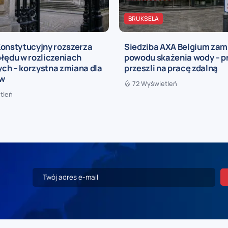
BRUKSELA
Konstytucyjny rozszerza
Siedziba AXA Belgium zam
łędu w rozliczeniach
powodu skażenia wody – 
ch – korzystna zmiana dla
przeszli na pracę zdalną
ów
72 Wyświetleń
tleń