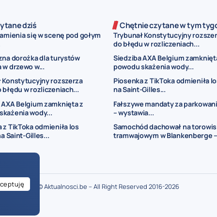
ytane dziś
Chętnie czytane w tym tyg
zamienia się w scenę pod gołym
Trybunał Konstytucyjny rozsze
.
do błędu w rozliczeniach...
zna dorożka dla turystów
Siedziba AXA Belgium zamknięt
 w drzewo w...
powodu skażenia wody...
 Konstytucyjny rozszerza
Piosenka z TikToka odmieniła los
 błędu w rozliczeniach...
na Saint-Gilles...
 AXA Belgium zamknięta z
Fałszywe mandaty za parkowani
każenia wody...
– wystawia...
 z TikToka odmieniła los
Samochód dachował na torowi
na Saint-Gilles...
tramwajowym w Blankenberge –.
ceptuję
© Aktualnosci.be – All Right Reserved 2016-2026
ogłoszenia Belgia
ogłoszenia dla Polaków w Belgii
drobne ogłoszenia Bel
je w Belgii