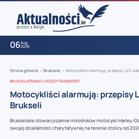
06
Aug
2026
Strona główna
Bruksela
Motocykliści alarmują: przepisy LEZ ud
/
/
BRUKSELA
PRAWO I URZĘDY
TRANSPORT
Motocykliści alarmują: przepisy 
Brukseli
zaobserwuj nas
Brukselskie stowarzyszenie miłośników motocykli Harley-Da
swojej działalności charytatywnej na terenie stolicy od 202
zaobserwuj nas