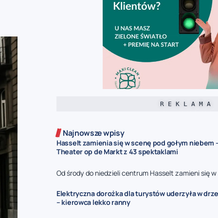
R E K L A M A
Najnowsze wpisy
Hasselt zamienia się w scenę pod gołym niebem –
Theater op de Markt z 43 spektaklami
Od środy do niedzieli centrum Hasselt zamieni się w 
Elektryczna dorożka dla turystów uderzyła w drz
– kierowca lekko ranny