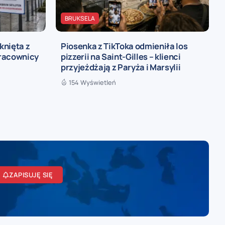
BRUKSELA
knięta z
Piosenka z TikToka odmieniła los
pracownicy
pizzerii na Saint-Gilles – klienci
przyjeżdżają z Paryża i Marsylii
154 Wyświetleń
ZAPISUJĘ SIĘ