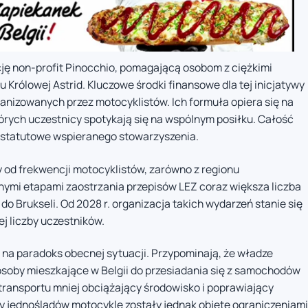
ację non-profit Pinocchio, pomagającą osobom z ciężkimi
Królowej Astrid. Kluczowe środki finansowe dla tej inicjatywy
nizowanych przez motocyklistów. Ich formuła opiera się na
órych uczestnicy spotykają się na wspólnym posiłku. Całość
e statutowe wspieranego stowarzyszenia.
y od frekwencji motocyklistów, zarówno z regionu
ejnymi etapami zaostrzania przepisów LEZ coraz większa liczba
do Brukseli. Od 2028 r. organizacja takich wydarzeń stanie się
j liczby uczestników.
na paradoks obecnej sytuacji. Przypominają, że władze
osoby mieszkające w Belgii do przesiadania się z samochodów
 transportu mniej obciążający środowisko i poprawiający
y jednośladów motocykle zostały jednak objęte ograniczeniami