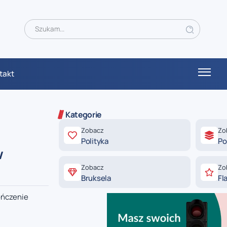
takt
Kategorie
Zobacz
Zo
Polityka
Po
w
Zobacz
Zo
Bruksela
Fl
ończenie