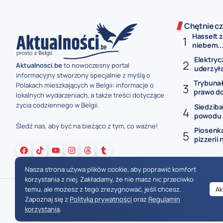
Chętnie cz
Hasselt 
niebem..
Elektryc
Aktualnosci.be
to nowoczesny portal
uderzyła
informacyjny stworzony specjalnie z myślą o
Trybunał
Polakach mieszkających w Belgii: informacje o
prawo do
lokalnych wydarzeniach, a także treści dotyczące
życia codziennego w Belgii.
Siedziba
powodu s
Śledź nas, aby być na bieżąco z tym, co ważne!
Piosenka
pizzerii 
Nasza strona używa plików cookie, aby poprawić komfort
korzystania z niej. Zakładamy, że nie masz nic przeciwko
temu, ale możesz z tego zrezygnować, jeśli chcesz.
Ak
Zapoznaj się z
Polityką prywatności
oraz
Regulamin
korzystania
.
Wiadomości Belgia
Wydarzenia Belgia
Informacje Belgia
Nowinki Belgia
Nowości Belgia
Co w Belgii
Aktualności Belgia | Wiadomości z Belgii | Informacje dla mieszkańców Belgii | Życie w Belgii | Praca w Belgii | Prawo i przepisy w Belgii | Wydarzenia lokalne Belgia | Edukacja w Belgii | Porady dla rezydentów Belgii | Codzienne życie w Belgii | Polonia w Belgii | Aktualności społeczno-polityczne | Przewodnik dla imigrantów w Belgii | Gospodarka Belgii | Kultura i tradyc