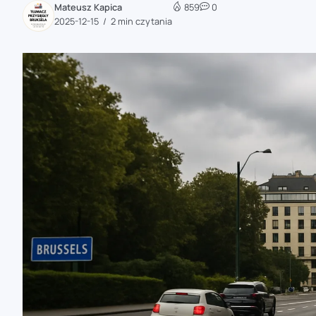
Mateusz Kapica
859
0
zaobserwuj nas
2025-12-15
2 min czytania
zaobserwuj nas
zaobserwuj nas
zaobserwuj nas