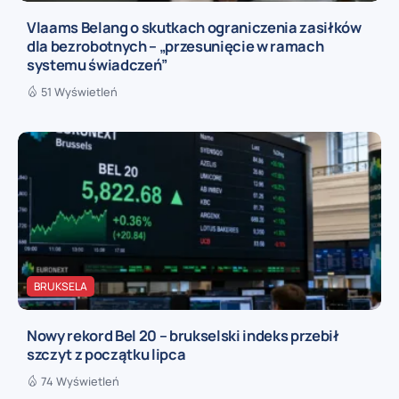
Vlaams Belang o skutkach ograniczenia zasiłków
dla bezrobotnych – „przesunięcie w ramach
systemu świadczeń”
51 Wyświetleń
BRUKSELA
Nowy rekord Bel 20 – brukselski indeks przebił
szczyt z początku lipca
74 Wyświetleń