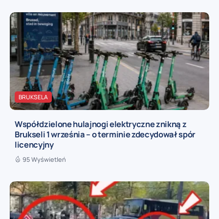
BRUKSELA
Współdzielone hulajnogi elektryczne znikną z
Brukseli 1 września – o terminie zdecydował spór
licencyjny
95 Wyświetleń