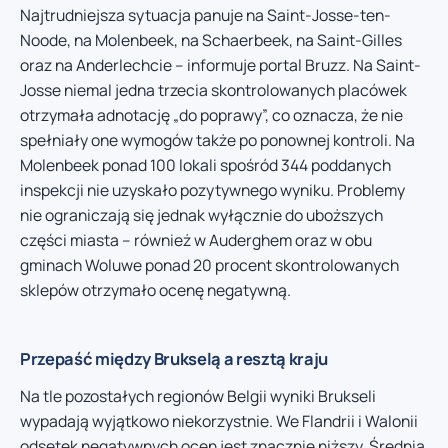
Najtrudniejsza sytuacja panuje na Saint-Josse-ten-
Noode, na Molenbeek, na Schaerbeek, na Saint-Gilles
oraz na Anderlechcie – informuje portal Bruzz. Na Saint-
Josse niemal jedna trzecia skontrolowanych placówek
otrzymała adnotację „do poprawy”, co oznacza, że nie
spełniały one wymogów także po ponownej kontroli. Na
Molenbeek ponad 100 lokali spośród 344 poddanych
inspekcji nie uzyskało pozytywnego wyniku. Problemy
nie ograniczają się jednak wyłącznie do uboższych
części miasta – również w Auderghem oraz w obu
gminach Woluwe ponad 20 procent skontrolowanych
sklepów otrzymało ocenę negatywną.
Przepaść między Brukselą a resztą kraju
Na tle pozostałych regionów Belgii wyniki Brukseli
wypadają wyjątkowo niekorzystnie. We Flandrii i Walonii
odsetek negatywnych ocen jest znacznie niższy. Średnia