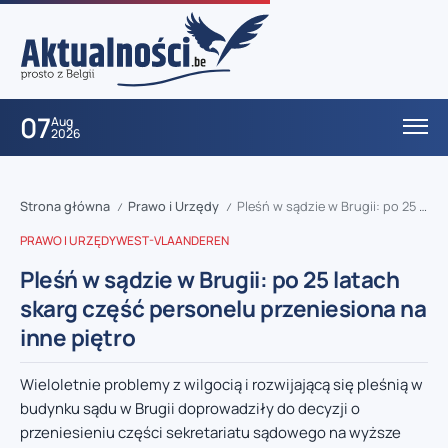
07
Aug
2026
Strona główna
Prawo i Urzędy
Pleśń w sądzie w Brugii: po 25 latach skarg część personelu przeniesiona na inne piętro
/
/
PRAWO I URZĘDY
WEST-VLAANDEREN
Pleśń w sądzie w Brugii: po 25 latach
skarg część personelu przeniesiona na
inne piętro
Wieloletnie problemy z wilgocią i rozwijającą się pleśnią w
budynku sądu w Brugii doprowadziły do decyzji o
przeniesieniu części sekretariatu sądowego na wyższe