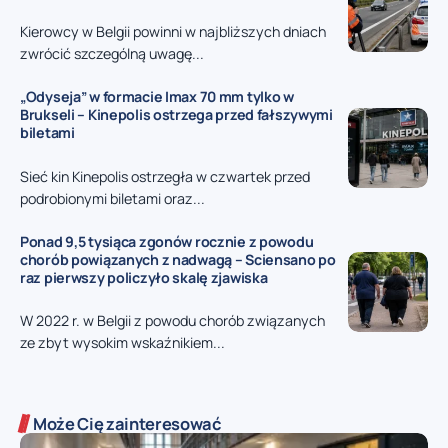
Kierowcy w Belgii powinni w najbliższych dniach
zwrócić szczególną uwagę...
„Odyseja” w formacie Imax 70 mm tylko w
Brukseli – Kinepolis ostrzega przed fałszywymi
biletami
Sieć kin Kinepolis ostrzegła w czwartek przed
podrobionymi biletami oraz...
Ponad 9,5 tysiąca zgonów rocznie z powodu
chorób powiązanych z nadwagą – Sciensano po
raz pierwszy policzyło skalę zjawiska
W 2022 r. w Belgii z powodu chorób związanych
ze zbyt wysokim wskaźnikiem...
Może Cię zainteresować