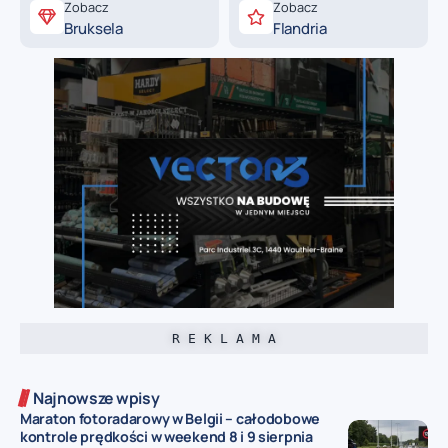
Zobacz
Zobacz
Bruksela
Flandria
R E K L A M A
Najnowsze wpisy
Maraton fotoradarowy w Belgii – całodobowe
kontrole prędkości w weekend 8 i 9 sierpnia