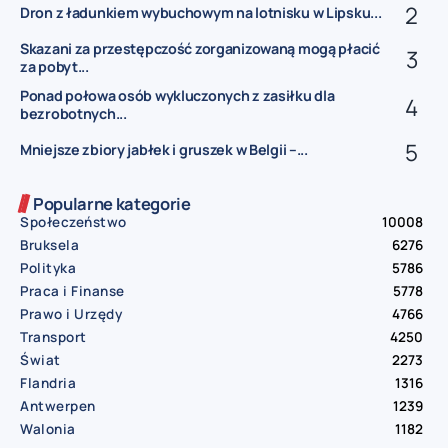
Dron z ładunkiem wybuchowym na lotnisku w Lipsku...
Skazani za przestępczość zorganizowaną mogą płacić
za pobyt...
Ponad połowa osób wykluczonych z zasiłku dla
bezrobotnych...
Mniejsze zbiory jabłek i gruszek w Belgii –...
Popularne kategorie
Społeczeństwo
10008
Bruksela
6276
Polityka
5786
Praca i Finanse
5778
Prawo i Urzędy
4766
Transport
4250
Świat
2273
Flandria
1316
Antwerpen
1239
Walonia
1182