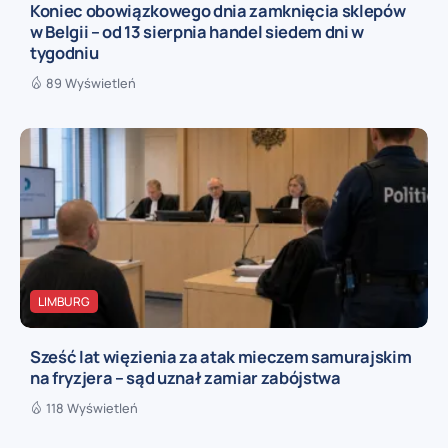
Koniec obowiązkowego dnia zamknięcia sklepów
w Belgii – od 13 sierpnia handel siedem dni w
tygodniu
89 Wyświetleń
LIMBURG
Sześć lat więzienia za atak mieczem samurajskim
na fryzjera – sąd uznał zamiar zabójstwa
118 Wyświetleń