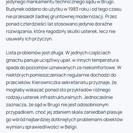
jedynego mankamentu technicznego sądu w Brugii.
Budynek oddano do użytku w 1983 roku i od tego czasu
nie przeszedł żadnej gruntownej modernizacji. Przez
ponad czterdzieści lat stosowano jedynie doraźne
rozwiązania, które łagodziły skutki usterek, lecz nie
usuwały ich przyczyn.
Lista problemów jest długa. W jednych częściach
gmachu panuje uciążliwy upał, w innych temperatura
spada do poziomów uznawanych za niekomfortowe. W
niektórych pomieszczeniach regularnie dochodzi do
przecieków. Kierowniczka sekretariatu przyznaje, że
mogłaby wskazać ponad sto przykładów różnego
rodzaju usterek infrastrukturalnych. Jednocześnie
zaznacza, że sąd w Brugii nie jest odosobnionym
przypadkiem, choć jej zdaniem skala zaniedbań plasuje
go wśród najbardziej dotkniętych problemami obiektów
wymiaru sprawiedliwości w Belgii.