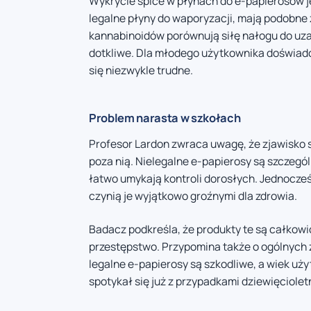
Wykrycie spice w płynach do e-papierosów je
legalne płyny do waporyzacji, mają podobne
kannabinoidów porównują siłę nałogu do uza
dotkliwe. Dla młodego użytkownika doświadc
się niezwykle trudne.
Problem narasta w szkołach
Profesor Lardon zwraca uwagę, że zjawisko s
poza nią. Nielegalne e-papierosy są szczegó
łatwo umykają kontroli dorosłych. Jednocze
czynią je wyjątkowo groźnymi dla zdrowia.
Badacz podkreśla, że produkty te są całkowic
przestępstwo. Przypomina także o ogólnych
legalne e-papierosy są szkodliwe, a wiek uż
spotykał się już z przypadkami dziewięciole