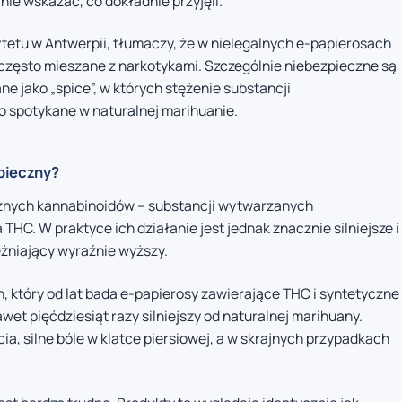
nie wskazać, co dokładnie przyjęli.
ytetu w Antwerpii, tłumaczy, że w nielegalnych e-papierosach
zęsto mieszane z narkotykami. Szczególnie niebezpieczne są
e jako „spice”, w których stężenie substancji
 spotykane w naturalnej marihuanie.
zpieczny?
cznych kannabinoidów – substancji wytwarzanych
THC. W praktyce ich działanie jest jednak znacznie silniejsze i
eżniający wyraźnie wyższy.
, który od lat bada e-papierosy zawierające THC i syntetyczne
wet pięćdziesiąt razy silniejszy od naturalnej marihuany.
ia, silne bóle w klatce piersiowej, a w skrajnych przypadkach