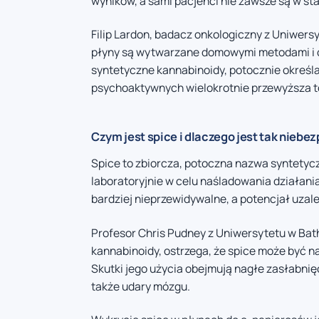
wyników, a sami pacjenci nie zawsze są w sta
Filip Lardon, badacz onkologiczny z Uniwers
płyny są wytwarzane domowymi metodami i c
syntetyczne kannabinoidy, potocznie określan
psychoaktywnych wielokrotnie przewyższa to
Czym jest spice i dlaczego jest tak niebe
Spice to zbiorcza, potoczna nazwa syntety
laboratoryjnie w celu naśladowania działania 
bardziej nieprzewidywalne, a potencjał uzal
Profesor Chris Pudney z Uniwersytetu w Bath
kannabinoidy, ostrzega, że spice może być na
Skutki jego użycia obejmują nagłe zasłabnięc
także udary mózgu.