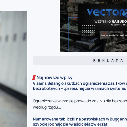
R E K L A M A
Najnowsze wpisy
Vlaams Belang o skutkach ograniczenia zasiłków 
bezrobotnych – „przesunięcie w ramach systemu
Ograniczenie w czasie prawa do zasiłku dla bezrob
według rządu...
Numerowane tabliczki na pastwiskach w Buggenho
szybciej odnajdzie właściciela zwierząt