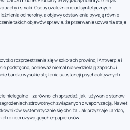
st bardzo trudne. Produkty te wyglądają identycznie jak
 zapachy i smaki. Osoby uzależnione od syntetycznych
leżnienia od heroiny, a objawy odstawienia bywają równie
zenie takich objawów sprawia, że przerwanie używania staje
zybko rozprzestrzenia się w szkołach prowincji Antwerpia i
lnie podstępne, ponieważ niemal nie wydzielają zapachu i
śnie bardzo wysokie stężenia substancji psychoaktywnych
ie nielegalne – zarówno ich sprzedaż, jak i używanie stanowi
 zagrożeniach zdrowotnych związanych z waporyzacją. Nawet
ytkowników systematycznie się obniża. Jak przyznaje Lardon,
tnich dzieci używających e-papierosów.