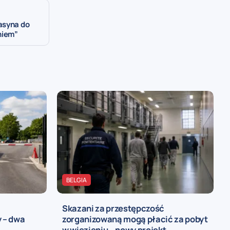
asyna do
niem”
BELGIA
Skazani za przestępczość
 – dwa
zorganizowaną mogą płacić za pobyt
w więzieniu – nowy projekt