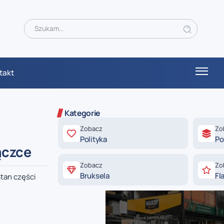
takt
Kategorie
Zobacz
Zo
Polityka
Po
ączce
Zobacz
Zo
Bruksela
Fl
Stan części