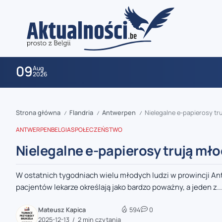
09
Aug
2026
Strona główna
Flandria
Antwerpen
Nielegalne e-papierosy tr
/
/
/
ANTWERPEN
BELGIA
SPOŁECZEŃSTWO
Nielegalne e-papierosy trują mło
W ostatnich tygodniach wielu młodych ludzi w prowincji Antw
zaobserwuj nas
pacjentów lekarze określają jako bardzo poważny, a jeden z..
zaobserwuj nas
Mateusz Kapica
594
0
2025-12-13
2 min czytania