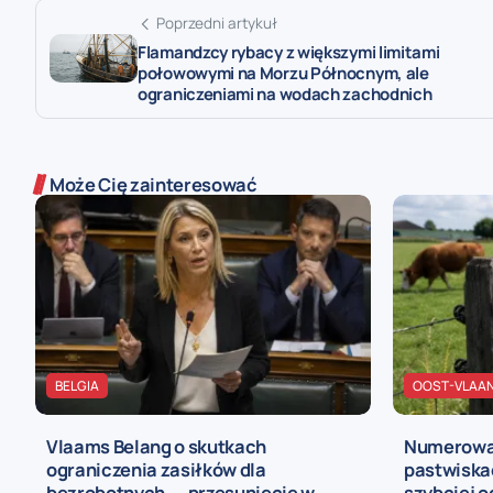
Poprzedni artykuł
Flamandzcy rybacy z większymi limitami
połowowymi na Morzu Północnym, ale
ograniczeniami na wodach zachodnich
Może Cię zainteresować
BELGIA
OOST-VLAA
Vlaams Belang o skutkach
Numerowan
ograniczenia zasiłków dla
pastwiska
bezrobotnych – „przesunięcie w
szybciej o