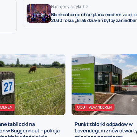
Następny artykuł
Blankenberge chce planu modernizacji k
2030 roku: „Brak działań byłby zaniedba
NDEREN
OOST-VLAANDEREN
e tabliczki na
Punkt zbiórki odpadów w
ch w Buggenhout – policja
Lovendegem znów otwarty
dnajdzie właściciela
miesiące po pożarze