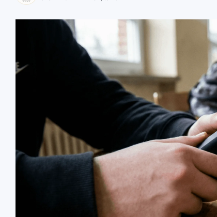
zaobserwuj nas
zaobserwuj nas
zaobserwuj nas
zaobserwuj nas