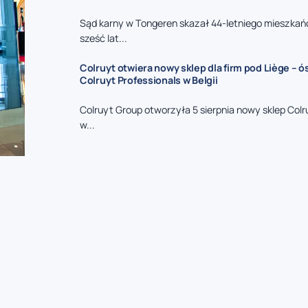
Sąd karny w Tongeren skazał 44-letniego mieszkań
sześć lat...
Colruyt otwiera nowy sklep dla firm pod Liège – 
Colruyt Professionals w Belgii
Colruyt Group otworzyła 5 sierpnia nowy sklep Colr
w...