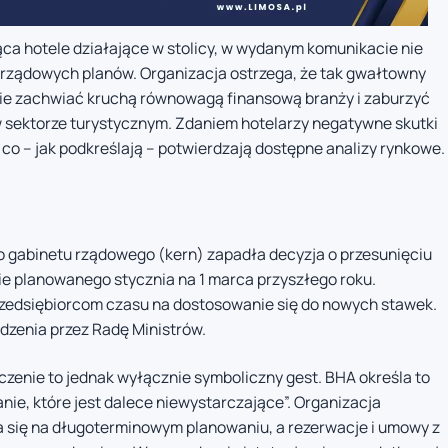
ąca hotele działające w stolicy, w wydanym komunikacie nie
rządowych planów. Organizacja ostrzega, że tak gwałtowny
e zachwiać kruchą równowagą finansową branży i zaburzyć
 sektorze turystycznym. Zdaniem hotelarzy negatywne skutki
o – jak podkreślają – potwierdzają dostępne analizy rynkowe.
 gabinetu rządowego (kern) zapadła decyzja o przesunięciu
ie planowanego stycznia na 1 marca przyszłego roku.
rzedsiębiorcom czasu na dostosowanie się do nowych stawek.
dzenia przez Radę Ministrów.
oczenie to jednak wyłącznie symboliczny gest. BHA określa to
ie, które jest dalece niewystarczające”. Organizacja
ra się na długoterminowym planowaniu, a rezerwacje i umowy z