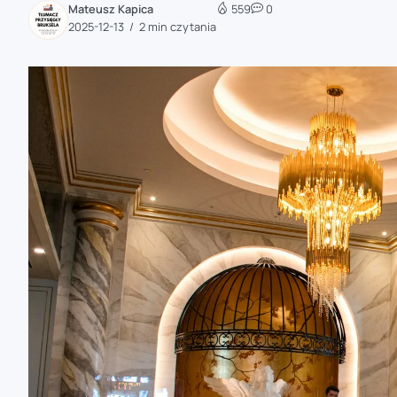
Mateusz Kapica
559
0
zaobserwuj nas
2025-12-13
2 min czytania
zaobserwuj nas
zaobserwuj nas
zaobserwuj nas