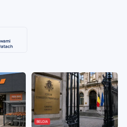
awami
płatach
BELGIA