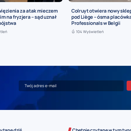
więzienia za atak mieczem
Colruyt otwiera nowy sklep
m na fryzjera – sąd uznał
pod Liège – ósma placówka
bójstwa
Professionals w Belgii
tleń
104 Wyświetleń
ytane dziś
Chętnie czytane w tym tyg