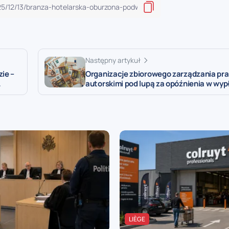
Następny artykuł
ie –
Organizacje zbiorowego zarządzania pr
…
autorskimi pod lupą za opóźnienia w wy
LIÈGE