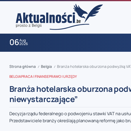
06
Aug
2026
Strona główna
Belgia
Branża hotelarska oburzona podwyżką VAT
/
/
BELGIA
PRACA I FINANSE
PRAWO I URZĘDY
Branża hotelarska oburzona pod
niewystarczające”
zaobserwuj nas
Decyzja rządu federalnego o podwojeniu stawki VAT na usług
Przedstawiciele branży określają planowaną reformę jako bru
zaobserwuj nas