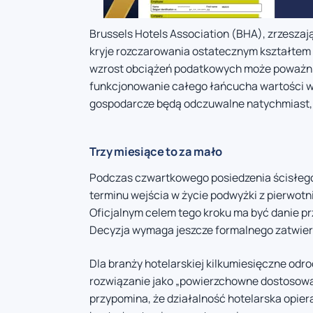
Brussels Hotels Association (BHA), zrzeszaj
kryje rozczarowania ostatecznym kształtem 
wzrost obciążeń podatkowych może poważni
funkcjonowanie całego łańcucha wartości w
gospodarcze będą odczuwalne natychmiast, c
Trzy miesiące to za mało
Podczas czwartkowego posiedzenia ścisłego
terminu wejścia w życie podwyżki z pierwotn
Oficjalnym celem tego kroku ma być danie p
Decyzja wymaga jeszcze formalnego zatwier
Dla branży hotelarskiej kilkumiesięczne odr
rozwiązanie jako „powierzchowne dostosowan
przypomina, że działalność hotelarska opie