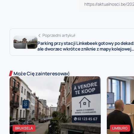
Poprzedni artykuł
Parking przy stacji Linkebeek gotowy po dekadz
ale dworzec wkrótce zniknie z mapy kolejowej
Może Cię zainteresować
BRUKSELA
LIMBURG