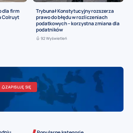
 dla firm
Trybunał Konstytucyjny rozszerza
 Colruyt
prawo do błędu w rozliczeniach
podatkowych – korzystna zmiana dla
podatników
92 Wyświetleń
ZAPISUJĘ SIĘ
odniu
Popularne kategorie