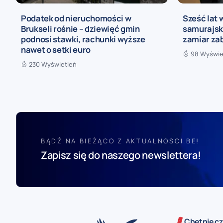
Podatek od nieruchomości w
Sześć lat 
Brukseli rośnie – dziewięć gmin
samurajski
podnosi stawki, rachunki wyższe
zamiar za
nawet o setki euro
98 Wyświe
230 Wyświetleń
BĄDŹ NA BIEŻĄCO Z AKTUALNOSCI.BE!
Zapisz się do naszego newslettera!
Chętnie cz