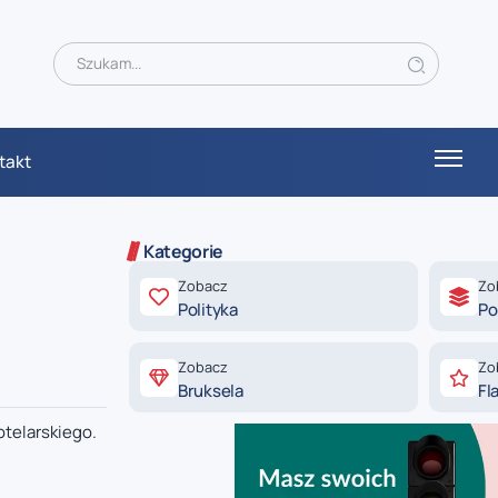
takt
Kategorie
Zobacz
Zo
Polityka
Po
Zobacz
Zo
Bruksela
Fl
otelarskiego.