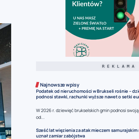
R E K L A M A
Najnowsze wpisy
Podatek od nieruchomości w Brukseli rośnie – dz
podnosi stawki, rachunki wyższe nawet o setki eu
W 2026 r. dziewięć brukselskich gmin podnosi swoj
od...
Sześć lat więzienia za atak mieczem samurajskim n
uznał zamiar zabójstwa