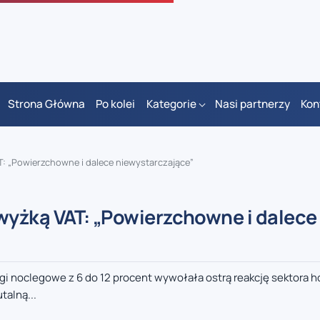
Strona Główna
Po kolei
Kategorie
Nasi partnerzy
Kon
: „Powierzchowne i dalece niewystarczające”
wyżką VAT: „Powierzchowne i dalece
i noclegowe z 6 do 12 procent wywołała ostrą reakcję sektora h
talną...