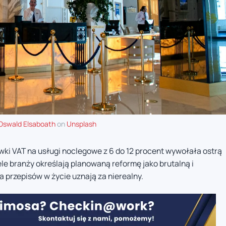
Oswald Elsaboath
on
Unsplash
wki VAT na usługi noclegowe z 6 do 12 procent wywołała ostrą
le branży określają planowaną reformę jako brutalną i
 przepisów w życie uznają za nierealny.