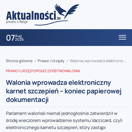
07
Aug
2026
Strona główna
Prawo i Urzędy
Walonia wprowadza elektroniczny karnet szczepień – koniec papierowej dokumentacji
/
/
PRAWO I URZĘDY
SPOŁECZEŃSTWO
WALONIA
Walonia wprowadza elektroniczny
karnet szczepień – koniec papierowej
dokumentacji
Parlament waloński niemal jednogłośnie zatwierdził w
środę wieczorem wprowadzenie systemu Vaccicard, czyli
elektronicznego karnetu szczepień, który zastąpi