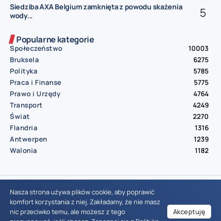
Siedziba AXA Belgium zamknięta z powodu skażenia
wody...
Popularne kategorie
Społeczeństwo
10003
Bruksela
6275
Polityka
5785
Praca i Finanse
5775
Prawo i Urzędy
4764
Transport
4249
Świat
2270
Flandria
1316
Antwerpen
1239
Walonia
1182
© Aktualnosci.be – All Right Reserved 2016-2026
Nasza strona używa plików cookie, aby poprawić
komfort korzystania z niej. Zakładamy, że nie masz
nic przeciwko temu, ale możesz z tego
Akceptuję
Wiadomości Belgia
Wydarzenia Belgia
Informacje Belgia
Nowinki Belgia
Nowości Belgia
Co w Belgii
Aktualności Belgia | Wiadomości z Belgii | Informacje dla mieszkańców Belgii | Życie w Belgii | Praca w Belgii | Prawo i przepisy w Belgii | Wydarzenia lokalne Belgia | Edukacja w Belgii | Porady dla rezydentów Belgii | Codzienne życie w Belgii | Polonia w Belgii | Aktualności społeczno-polityczne | Przewodnik dla imigrantów w Belgii | Gospodarka Belgii | Kultura i tradycje w Belgii