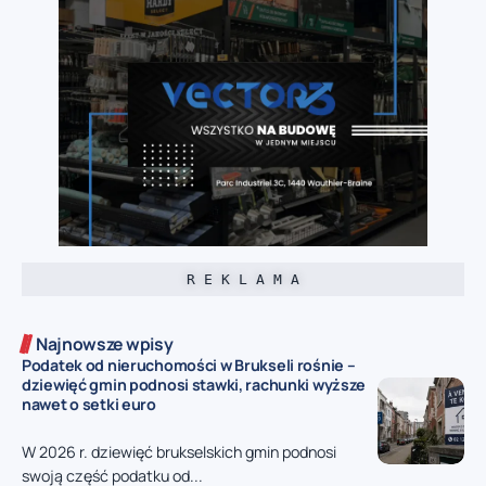
R E K L A M A
Najnowsze wpisy
Podatek od nieruchomości w Brukseli rośnie –
dziewięć gmin podnosi stawki, rachunki wyższe
nawet o setki euro
W 2026 r. dziewięć brukselskich gmin podnosi
swoją część podatku od...