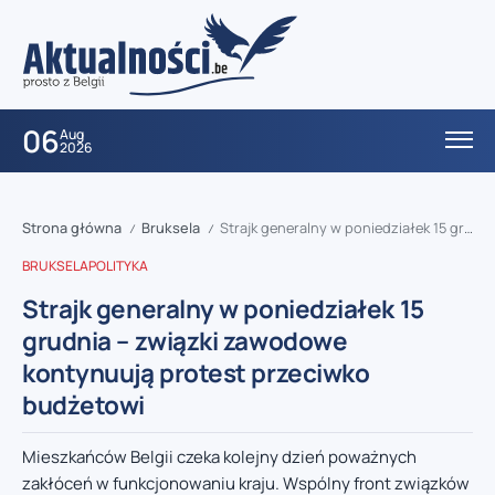
06
Aug
2026
Strona główna
Bruksela
Strajk generalny w poniedziałek 15 grudnia – związki zawodowe kontynuują protest przeciwko budżetowi
/
/
BRUKSELA
POLITYKA
Strajk generalny w poniedziałek 15
grudnia – związki zawodowe
kontynuują protest przeciwko
budżetowi
Mieszkańców Belgii czeka kolejny dzień poważnych
zakłóceń w funkcjonowaniu kraju. Wspólny front związków