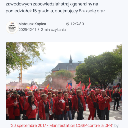
zawodowych zapowiedział strajk generalny na
poniedziałek 15 grudnia, obejmujący Brukselę oraz...
Mateusz Kapica
1.2K
0
2025-12-11
2 min czytania
"
20 spetembre 2017 - Manifestation CGSP contre la DPR
" by