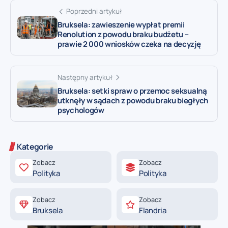
Poprzedni artykuł
Bruksela: zawieszenie wypłat premii
Renolution z powodu braku budżetu –
prawie 2 000 wniosków czeka na decyzję
Następny artykuł
Bruksela: setki spraw o przemoc seksualną
utknęły w sądach z powodu braku biegłych
psychologów
Kategorie
Zobacz
Zobacz
Polityka
Polityka
Zobacz
Zobacz
Bruksela
Flandria