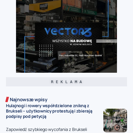
R E K L A M A
Najnowsze wpisy
Hulajnogi i rowery współdzielone znikną z
Brukseli – użytkownicy protestują i zbierają
podpisy pod petycją
Zapowiedź szybkiego wycofania z Brukseli