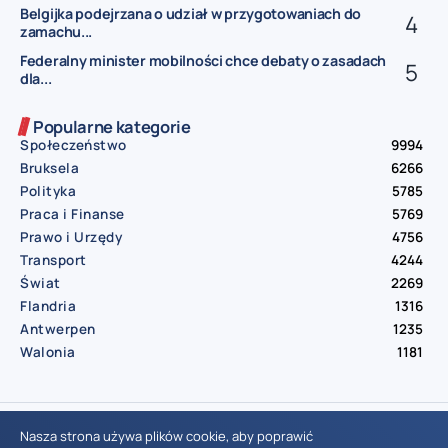
Belgijka podejrzana o udział w przygotowaniach do
zamachu...
Federalny minister mobilności chce debaty o zasadach
dla...
Popularne kategorie
Społeczeństwo
9994
Bruksela
6266
Polityka
5785
Praca i Finanse
5769
Prawo i Urzędy
4756
Transport
4244
Świat
2269
Flandria
1316
Antwerpen
1235
Walonia
1181
© Aktualnosci.be – All Right Reserved 2016-2026
Nasza strona używa plików cookie, aby poprawić