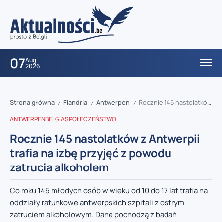
07
Aug
2026
Strona główna
Flandria
Antwerpen
Rocznie 145 nastolatków z Antwerpii trafia na izbę przyjęć z powodu zatrucia alkoholem
/
/
/
ANTWERPEN
BELGIA
SPOŁECZEŃSTWO
Rocznie 145 nastolatków z Antwerpii
trafia na izbę przyjęć z powodu
zatrucia alkoholem
Co roku 145 młodych osób w wieku od 10 do 17 lat trafia na
oddziały ratunkowe antwerpskich szpitali z ostrym
zatruciem alkoholowym. Dane pochodzą z badań