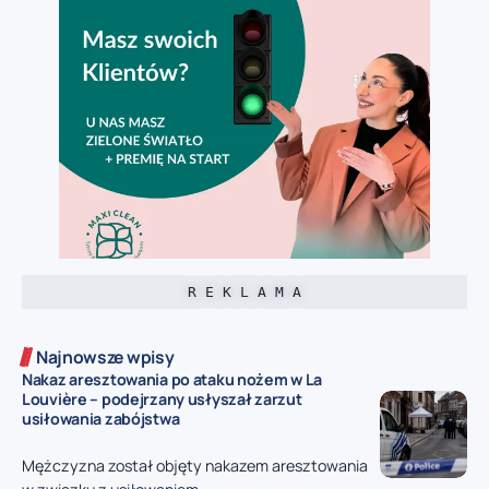
R E K L A M A
Najnowsze wpisy
Nakaz aresztowania po ataku nożem w La
Louvière – podejrzany usłyszał zarzut
usiłowania zabójstwa
Mężczyzna został objęty nakazem aresztowania