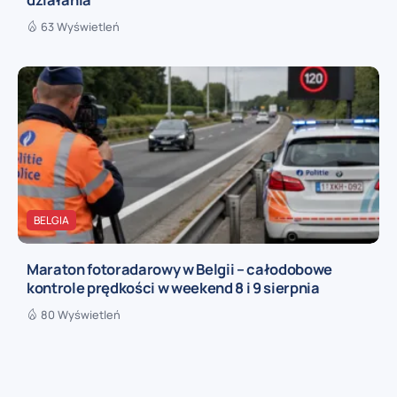
63 Wyświetleń
BELGIA
Maraton fotoradarowy w Belgii – całodobowe
kontrole prędkości w weekend 8 i 9 sierpnia
80 Wyświetleń