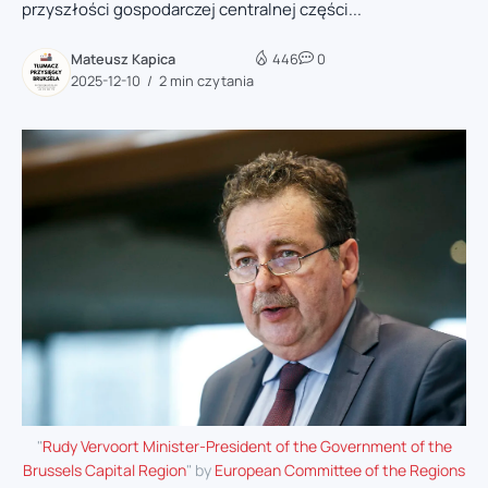
przyszłości gospodarczej centralnej części...
Mateusz Kapica
446
0
2025-12-10
2 min czytania
"
Rudy Vervoort Minister-President of the Government of the
Brussels Capital Region
" by
European Committee of the Regions