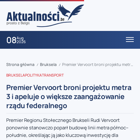
08
Aug
2026
Strona główna
Bruksela
Premier Vervoort broni projektu metra 3 i apeluje o większe zaangażowanie rządu federalnego
/
/
BRUKSELA
POLITYKA
TRANSPORT
Premier Vervoort broni projektu metra
3 i apeluje o większe zaangażowanie
rządu federalnego
Premier Regionu Stołecznego Brukseli Rudi Vervoort
ponownie stanowczo poparł budowę linii metra północ–
południe, określając ją jako kluczową inwestycję dla