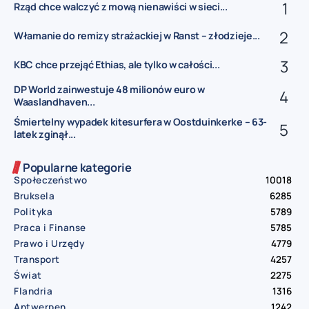
Rząd chce walczyć z mową nienawiści w sieci...
Włamanie do remizy strażackiej w Ranst – złodzieje...
KBC chce przejąć Ethias, ale tylko w całości...
DP World zainwestuje 48 milionów euro w
Waaslandhaven...
Śmiertelny wypadek kitesurfera w Oostduinkerke – 63-
latek zginął...
Popularne kategorie
Społeczeństwo
10018
Bruksela
6285
Polityka
5789
Praca i Finanse
5785
Prawo i Urzędy
4779
Transport
4257
Świat
2275
Flandria
1316
Antwerpen
1242