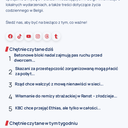
lokalnych wydarzeniach, a także treści dotyczące życia
codziennego w Belgii.
Śledź nas, aby być na bieżąco z tym, co ważne!
Chętnie czytane dziś
Betonowe bloki nadal zajmują pas ruchu przed
dworcem...
Skazani za przestępczość zorganizowaną mogą płacić
za pobyt...
Rząd chce walczyć z mową nienawiści w sieci...
Włamanie do remizy strażackiej w Ranst – złodzieje...
KBC chce przejąć Ethias, ale tylko w całości...
Chętnie czytane w tym tygodniu