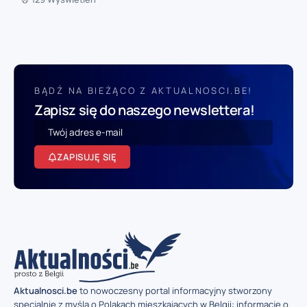
BĄDŹ NA BIEŻĄCO Z AKTUALNOSCI.BE!
Zapisz się do naszego newslettera!
ZAPISUJĘ SIĘ
Aktualnosci.be
to nowoczesny portal informacyjny stworzony
specjalnie z myślą o Polakach mieszkających w Belgii: informacje o