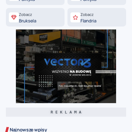
Zobacz
Zobacz
Bruksela
Flandria
R E K L A M A
Najnowsze wpisy