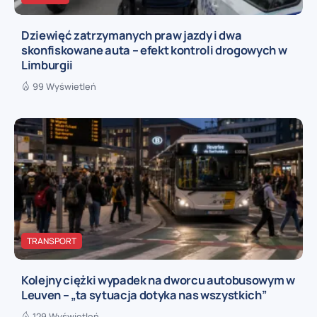
Dziewięć zatrzymanych praw jazdy i dwa
skonfiskowane auta – efekt kontroli drogowych w
Limburgii
99 Wyświetleń
TRANSPORT
Kolejny ciężki wypadek na dworcu autobusowym w
Leuven – „ta sytuacja dotyka nas wszystkich”
129 Wyświetleń