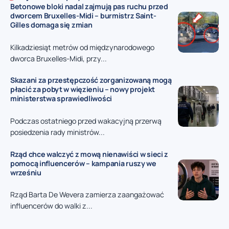
Betonowe bloki nadal zajmują pas ruchu przed
dworcem Bruxelles-Midi – burmistrz Saint-
Gilles domaga się zmian
Kilkadziesiąt metrów od międzynarodowego
dworca Bruxelles-Midi, przy...
Skazani za przestępczość zorganizowaną mogą
płacić za pobyt w więzieniu – nowy projekt
ministerstwa sprawiedliwości
Podczas ostatniego przed wakacyjną przerwą
posiedzenia rady ministrów...
Rząd chce walczyć z mową nienawiści w sieci z
pomocą influencerów – kampania ruszy we
wrześniu
Rząd Barta De Wevera zamierza zaangażować
influencerów do walki z...