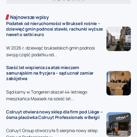
Najnowsze wpisy
Podatek od nieruchomości w Brukseli rośnie –
dziewięć gmin podnosi stawki, rachunki wyższe
nawet o setki euro
W 2026 r. dziewięć brukselskich gmin podnosi
swoją część podatku od...
Sześć lat więzienia za atak mieczem
samurajskim na fryzjera – sąd uznał zamiar
zabójstwa
Sąd karny w Tongeren skazał 44-letniego
mieszkańca Maaseik na sześć lat...
Colruyt otwiera nowy sklep dla firm pod Liège –
ósma placówka Colruyt Professionals w Belgii
Colruyt Group otworzyła 5 sierpnia nowy sklep