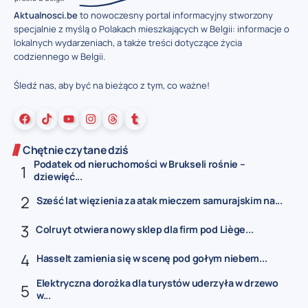
Aktualnosci.be
to nowoczesny portal informacyjny stworzony
specjalnie z myślą o Polakach mieszkających w Belgii: informacje o
lokalnych wydarzeniach, a także treści dotyczące życia
codziennego w Belgii.
Śledź nas, aby być na bieżąco z tym, co ważne!
Chętnie czytane dziś
Podatek od nieruchomości w Brukseli rośnie –
dziewięć...
Sześć lat więzienia za atak mieczem samurajskim na...
Colruyt otwiera nowy sklep dla firm pod Liège...
Hasselt zamienia się w scenę pod gołym niebem...
Elektryczna dorożka dla turystów uderzyła w drzewo
w...