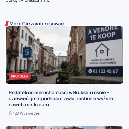
Colruyt Professionals w...
Może Cię zainteresować
BRUKSELA
Podatek od nieruchomości w Brukseli rośnie –
dziewięć gmin podnosi stawki, rachunki wyższe
nawet o setki euro
128 Wyświetleń