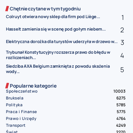
Chętnie czytane w tym tygodniu
Colruyt otwiera nowy sklep dla firm pod Liège...
Hasselt zamienia się w scenę pod gołym niebem...
Elektryczna dorożka dla turystów uderzyła w drzewo w...
Trybunał Konstytucyjny rozszerza prawo do błędu w
rozliczeniach...
Siedziba AXA Belgium zamknięta z powodu skażenia
wody...
Popularne kategorie
Społeczeństwo
10003
Bruksela
6275
Polityka
5785
Praca i Finanse
5775
Prawo i Urzędy
4764
Transport
4249
Świat
2270