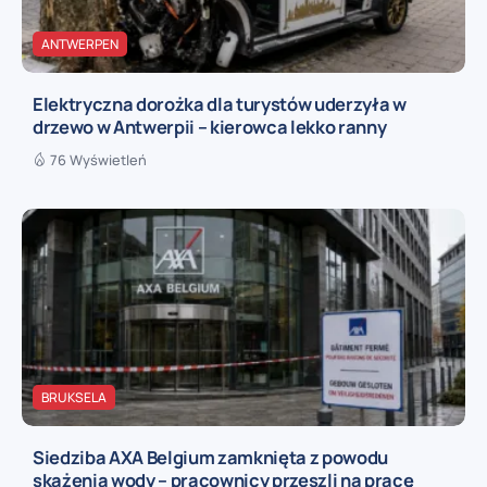
ANTWERPEN
Elektryczna dorożka dla turystów uderzyła w
drzewo w Antwerpii – kierowca lekko ranny
76 Wyświetleń
BRUKSELA
Siedziba AXA Belgium zamknięta z powodu
skażenia wody – pracownicy przeszli na pracę