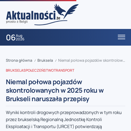
06
Aug
2026
Strona główna
Bruksela
Niemal połowa pojazdów skontrolowanych w 2025 roku w Brukseli naruszała przepisy
/
/
BRUKSELA
SPOŁECZEŃSTWO
TRANSPORT
Niemal połowa pojazdów
skontrolowanych w 2025 roku w
Brukseli naruszała przepisy
Wyniki kontroli drogowych przeprowadzonych w tym roku
przez brukselską Regionalną Jednostkę Kontroli
Eksploatacji i Transportu (URCET) potwierdzają